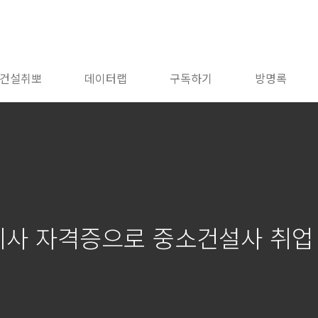
건설취뽀
데이터랩
구독하기
방명록
축기사 자격증으로 중소건설사 취업