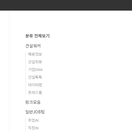
분류 전체보기
건설워커
채용정보
건설취뽀
기업DNA
건설톡톡
데이터랩
프레스룸
링크모음
일반JOB팁
취업iN
직장iN