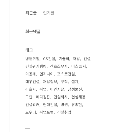
최근글
인기글
최근댓글
태그
병원취업
GS건설
기술직
채용
건설
건설워커랭킹
간호조무사
버스25시
이공계
엔지니어
포스코건설
대우건설
채용정보
구직
설계
간호사
취업
이엔지잡
삼성물산
구인
메디컬잡
건설회사
건설채용
건설워커
현대건설
병원
유종현
트위터
취업포털
건설취업