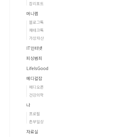
잡리포트
머니랩
블로그톡
재테크톡
가상자산
IT인터넷
피싱범죄
LifeIsGood
메디컬잡
메디오픈
건강의학
나
프로필
촌부일상
자료실