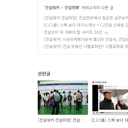
'
건설워커
>
건설취뽀
' 카테고리의 다른 글
[건설워커 건설취업] 건설현장에서 필요한 실무능
[CJ그룹] 스펙 보다 자기소개서 + CJ건설 신축팀
건설인이 꼭 가봐야 할 사이트 10선
(0)
[건설워커] 시공능력평가순위 톱100 건설사, 건설
[건설워커] 건설 부동산 디벨로퍼란? 디벨로퍼로 
관련글
[건설워커 건설취업] 건설현장에서 필요한 실무능력