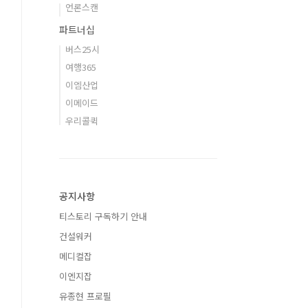
언론스캔
파트너십
버스25시
여행365
이엠산업
이메이드
우리콜퀵
공지사항
티스토리 구독하기 안내
건설워커
메디컬잡
이엔지잡
유종현 프로필