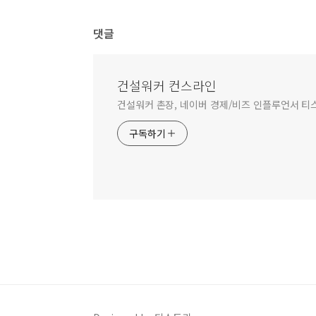
댓글
건설워커 컨스라인
건설워커 촌장, 네이버 경제/비즈 인플루언서 티
구독하기