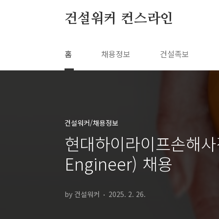
본문 바로가기
건설워커 컨스라인
홈
채용정보
건설족보
건설워커/채용정보
현대하이라이프손해사정(
Engineer) 채용
by 건설워커
2025. 2. 26.