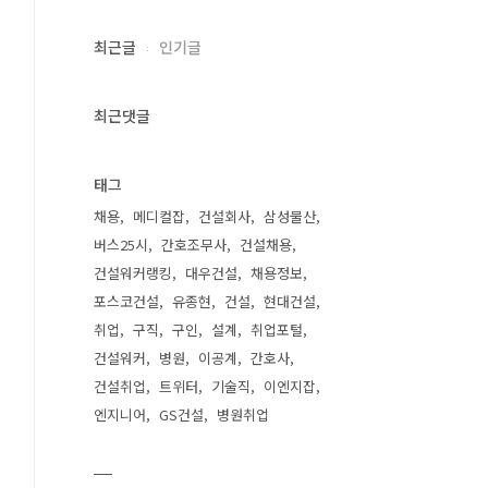
최근글
인기글
최근댓글
태그
채용
메디컬잡
건설회사
삼성물산
버스25시
간호조무사
건설채용
건설워커랭킹
대우건설
채용정보
포스코건설
유종현
건설
현대건설
취업
구직
구인
설계
취업포털
건설워커
병원
이공계
간호사
건설취업
트위터
기술직
이엔지잡
엔지니어
GS건설
병원취업