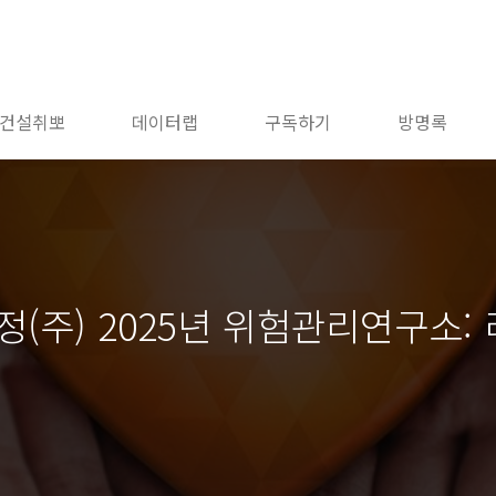
건설취뽀
데이터랩
구독하기
방명록
주) 2025년 위험관리연구소: 리