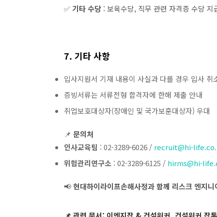
✅
기타 수당
: 보육수당, 직무 관련 자격증 수당 지
7. 기타 사항
입사지원서 기재 내용이 사실과 다를 경우 입사 취
증빙서류는 서류전형 합격자에 한해 제출 안내
취업보호대상자(장애인 및 국가보훈대상자) 우대
📌
문의처
인사교육팀
: 02-3289-6026 /
recruit@hi-life.co
위험관리연구소
: 02-3289-6125 /
hirms@hi-life.
📢
현대하이라이프손해사정과 함께 리스크 엔지니어
📌
관련 문서: 이엔지잡 & 건설워커, 건설워커 잡