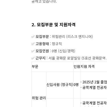
공하고 있습니다.
2. 모집부문 및 지원자격
✅
모집부문
: 위험관리 (리스크 엔지니어)
✅
고용형태
: 정규직
✅
모집인원
: 0명 (신입/경력)
✅
근무지
: 서울 광화문 로얄빌딩 (5호선 광화문역 
부문
인원
지원 자격
· 2025년 2월 
신입사원 (정규직)
0명
· 공학계열 전공자
위험 관리
· 공학계열 전공자