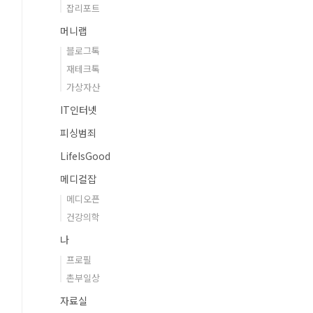
잡리포트
머니랩
블로그톡
재테크톡
가상자산
IT인터넷
피싱범죄
LifeIsGood
메디컬잡
메디오픈
건강의학
나
프로필
촌부일상
자료실