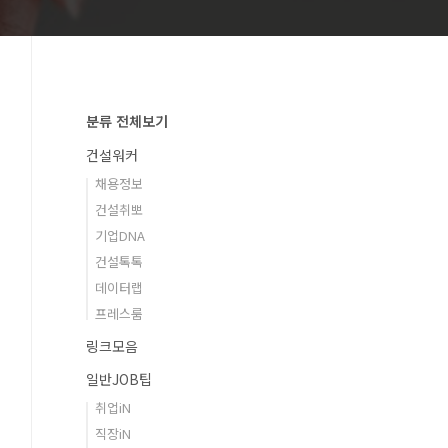
분류 전체보기
건설워커
채용정보
건설취뽀
기업DNA
건설톡톡
데이터랩
프레스룸
링크모음
일반JOB팁
취업iN
직장iN