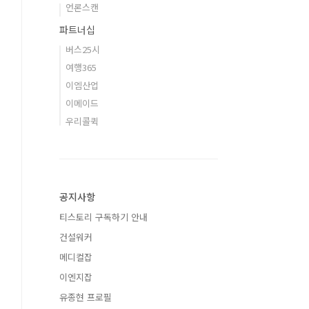
언론스캔
파트너십
버스25시
여행365
이엠산업
이메이드
우리콜퀵
공지사항
티스토리 구독하기 안내
건설워커
메디컬잡
이엔지잡
유종현 프로필