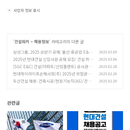
사업자 정보 표시
'
건설워커
>
채용정보
' 카테고리의 다른 글
삼성그룹, 2025 상반기 공채: 물산·중공업·E&A
2025.03.09
(구 엔지니어링) 등 16개 계열사 신입 채용
2025년 현대건설 신입사원 공채 모집! 건설 취업
2025.03.06
(1)
성공 전략까지
[SGC E&C] 건설(아파트/산업플랜트) 공사관리
2025.02.28
(2)
(Scheduler) 경력직 모집
현대하이라이프손해사정(주) 2025년 위험관리
2025.02.26
(2)
연구소: 리스크 엔지니어(Risk Engineer) 채용
두산건설 채용: 건축시공/현장기능직(AS)/건축
2025.02.20
열환경/상품개발/설계
(1)
(0)
관련글