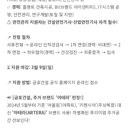
✅
경력:
플랜트 건축시공, BI(브랜드 아이덴티티), IT시스템 운
영, 안전관리, 연구개발(토질 및 지반)
⚠
안전관리 지원자는 건설안전기사·산업안전기사 자격 필수!
📌
전형 절차
서류전형 → 온라인 인적성검사 → 1차 면접(경력: 비대면) → 2
차 면접 → 처우협의(경력) → 건강검진 → 최종합격 → 입사
⏳
지원 마감:
3월 9일(일)
📍
지원 방법:
금호건설 공식 홈페이지 온라인 접수
📢
[금호건설, 주거 브랜드 '아테라' 런칭!]
2024년 5월부터 기존 ‘어울림’(아파트), ‘리첸시아’(주상복합) 대
신
'아테라(ARTERA)'
브랜드 사용! 차별화된 프리미엄 주거공
간 선보인다!