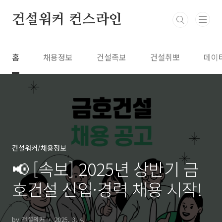
본문 바로가기
건설워커 컨스라인
홈
채용정보
건설족보
건설취뽀
데이
건설워커/채용정보
📢 [속보] 2025년 상반기 금
호건설 신입·경력 채용 시작!
by 건설워커
2025. 3. 4.