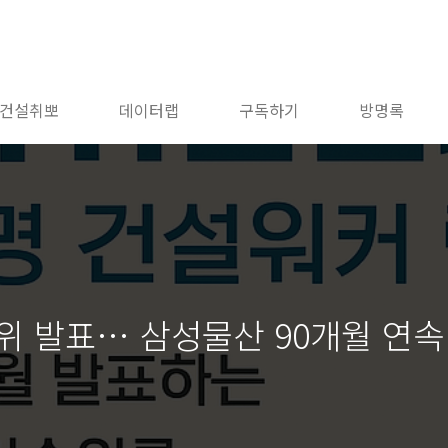
건설취뽀
데이터랩
구독하기
방명록
위 발표… 삼성물산 90개월 연속 