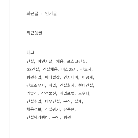
최근글
인기글
최근댓글
태그
건설
이엔지잡
채용
포스코건설
GS건설
건설채용
버스25시
간호사
병원취업
메디컬잡
엔지니어
이공계
간호조무사
취업
건설회사
현대건설
기술직
삼성물산
취업포털
트위터
건설취업
대우건설
구직
설계
채용정보
건설워커
유종현
건설워커랭킹
구인
병원