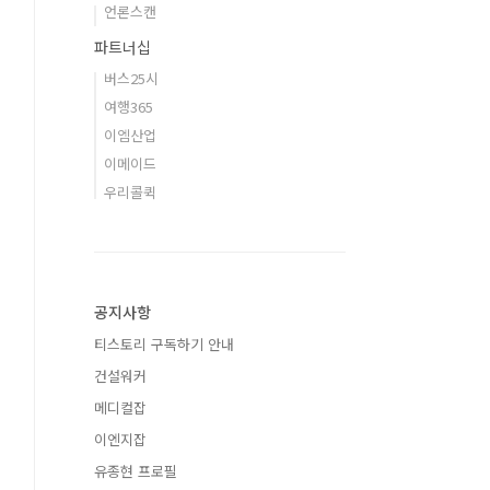
언론스캔
파트너십
버스25시
여행365
이엠산업
이메이드
우리콜퀵
공지사항
티스토리 구독하기 안내
건설워커
메디컬잡
이엔지잡
유종현 프로필