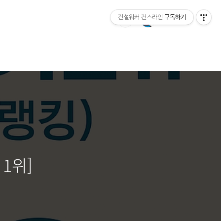
건설워커 컨스라인
구독하기
1위]