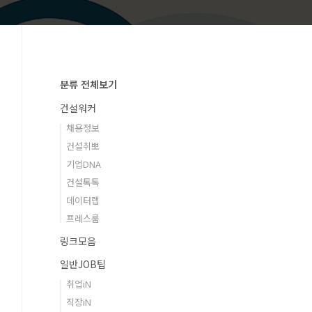
분류 전체보기
건설워커
채용정보
건설취뽀
기업DNA
건설톡톡
데이터랩
프레스룸
링크모음
일반JOB팁
취업iN
직장iN