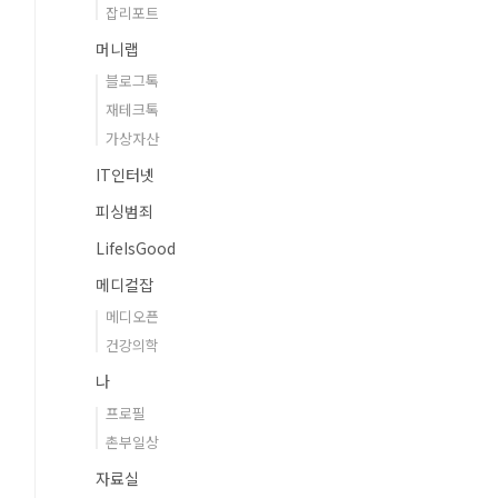
잡리포트
머니랩
블로그톡
재테크톡
가상자산
IT인터넷
피싱범죄
LifeIsGood
메디컬잡
메디오픈
건강의학
나
프로필
촌부일상
자료실