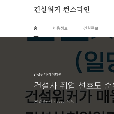
본문 바로가기
건설워커 컨스라인
홈
채용정보
건설족보
건설워커/데이터랩
건설사 취업 선호도 순
by 건설워커
2025. 4. 4.