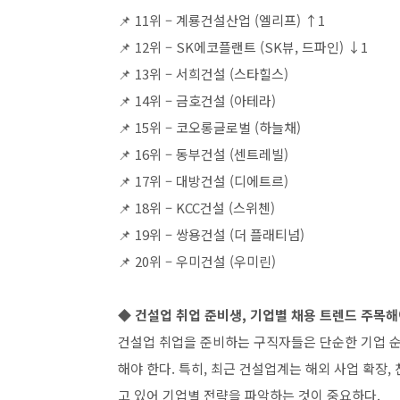
📌 11위 – 계룡건설산업 (엘리프) ↑1
📌 12위 – SK에코플랜트 (SK뷰, 드파인) ↓1
📌 13위 – 서희건설 (스타힐스)
📌 14위 – 금호건설 (아테라)
📌 15위 – 코오롱글로벌 (하늘채)
📌 16위 – 동부건설 (센트레빌)
📌 17위 – 대방건설 (디에트르)
📌 18위 – KCC건설 (스위첸)
📌 19위 – 쌍용건설 (더 플래티넘)
📌 20위 – 우미건설 (우미린)
◆ 건설업 취업 준비생, 기업별 채용 트렌드 주목
건설업 취업을 준비하는 구직자들은 단순한 기업 순
해야 한다. 특히, 최근 건설업계는 해외 사업 확장,
고 있어 기업별 전략을 파악하는 것이 중요하다.