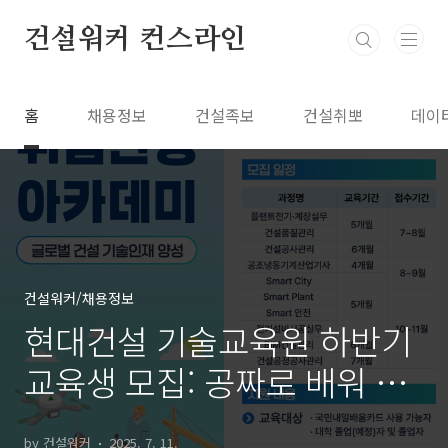
본문 바로가기
건설워커 컨스라인
홈
채용정보
건설족보
건설취뽀
데이
건설워커/채용정보
현대건설 기술교육원 하반기
교육생 모집: 공짜로 배워 취
업까지?
by 건설워커
2025. 7. 11.