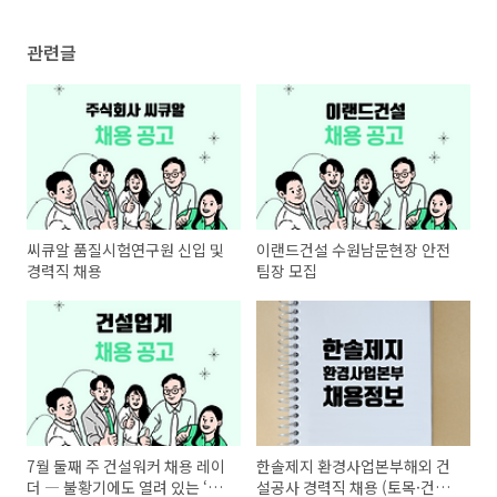
관련글
씨큐알 품질시험연구원 신입 및
이랜드건설 수원남문현장 안전
경력직 채용
팀장 모집
7월 둘째 주 건설워커 채용 레이
한솔제지 환경사업본부해외 건
더 ― 불황기에도 열려 있는 ‘핵
설공사 경력직 채용 (토목·건축