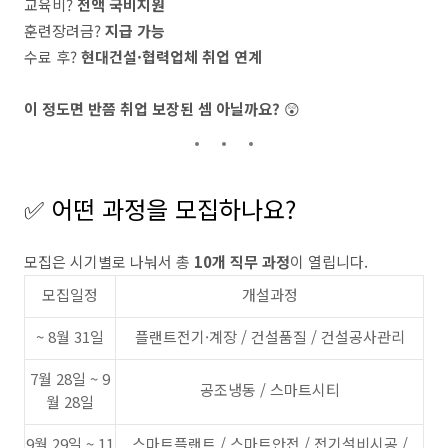
교육비?
전액 국비지원
훈련장려금?
지급 가능
수료 후?
현대건설·협력업체 취업 연계
이 정도면 반쯤 취업 보장된 셈 아닐까요?
😲
✅ 어떤 과정을 모집하나요?
모집은 시기별로 나눠서 총
10개 직무 과정
이 열립니다.
모집일정
개설과정
~ 8월 31일
플랜트전기·계장 / 건설품질 / 건설공사관리
7월 28일 ~ 9
공조냉동 / 스마트시티
월 28일
9월 29일 ~ 11
스마트플랜트 / 스마트안전 / 전기설비시공 /