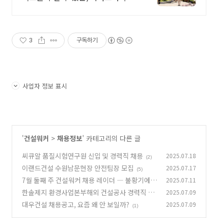
서울 스위트
3
구독하기
사업자 정보 표시
'
건설워커
>
채용정보
' 카테고리의 다른 글
씨큐알 품질시험연구원 신입 및 경력직 채용
2025.07.18
(2)
이랜드건설 수원남문현장 안전팀장 모집
2025.07.17
(5)
7월 둘째 주 건설워커 채용 레이더 ― 불황기에도
2025.07.11
열려 있는 ‘핵심 포지션’
한솔제지 환경사업본부해외 건설공사 경력직 채
2025.07.09
(1)
용 (토목·건축·전기 분야)
대우건설 채용공고, 요즘 왜 안 보일까?
2025.07.09
(3)
(1)