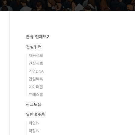
분류 전체보기
건설워커
채용정보
건설취뽀
기업DNA
건설톡톡
데이터랩
프레스룸
링크모음
일반JOB팁
취업iN
직장iN