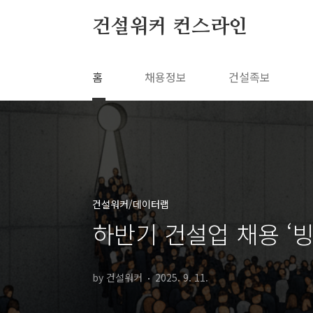
본문 바로가기
건설워커 컨스라인
홈
채용정보
건설족보
건설워커/데이터랩
하반기 건설업 채용 ‘빙
by 건설워커
2025. 9. 11.