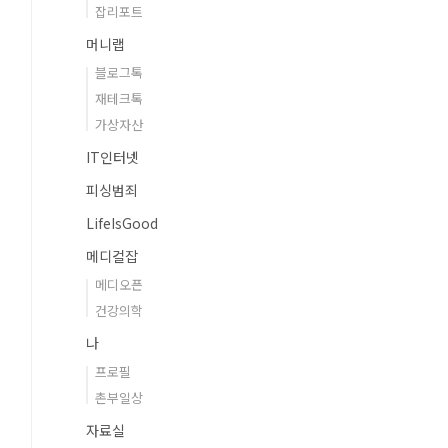
잡리포트
머니랩
블로그톡
재테크톡
가상자산
IT인터넷
피싱범죄
LifeIsGood
메디컬잡
메디오픈
건강의학
나
프로필
촌부일상
자료실