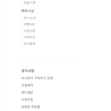
언론스캔
파트너십
버스25시
여행365
이엠산업
이메이드
우리콜퀵
공지사항
티스토리 구독하기 안내
건설워커
메디컬잡
이엔지잡
유종현 프로필