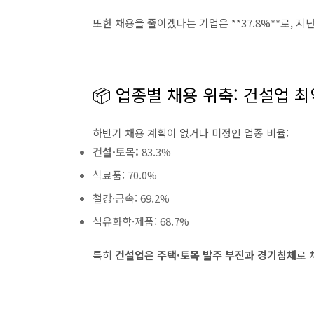
또한 채용을 줄이겠다는 기업은 **37.8%**로, 지
📦 업종별 채용 위축: 건설업 최
하반기 채용 계획이 없거나 미정인 업종 비율:
건설·토목:
83.3%
식료품: 70.0%
철강·금속: 69.2%
석유화학·제품: 68.7%
특히
건설업은 주택·토목 발주 부진과 경기침체
로 