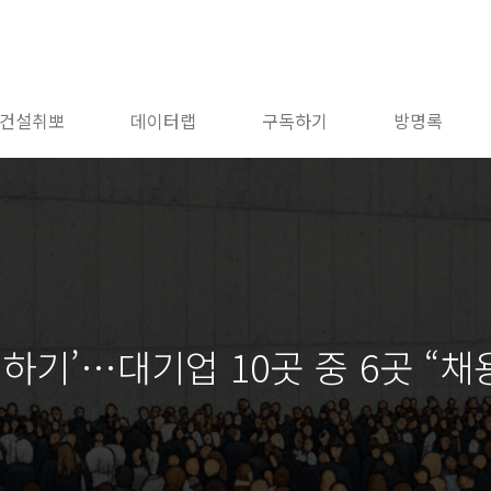
건설취뽀
데이터랩
구독하기
방명록
하기’…대기업 10곳 중 6곳 “채