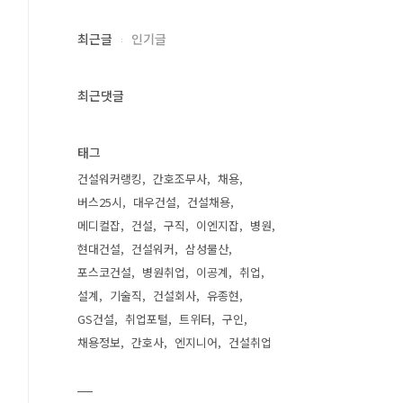
최근글
인기글
최근댓글
태그
건설워커랭킹
간호조무사
채용
버스25시
대우건설
건설채용
메디컬잡
건설
구직
이엔지잡
병원
현대건설
건설워커
삼성물산
포스코건설
병원취업
이공계
취업
설계
기술직
건설회사
유종현
GS건설
취업포털
트위터
구인
채용정보
간호사
엔지니어
건설취업