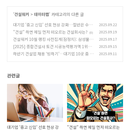
'
건설워커
>
데이터랩
' 카테고리의 다른 글
대기업 '중고 신입' 선호 현상 강화…절반은 수시
2025.09.22
채용 활용
"건설" 하면 제일 먼저 떠오르는 건설회사는?
2025.09.19
(1)
(0)
건설워커 10월 랭킹 사전집계(잠정치): 삼성물산
2025.09.17
·현대건설 1·2위 굳건, 3위는?
[2025] 종합건설사 토건 시공능력평가액 1위~5
2025.09.15
(1)
00위
하반기 건설업 채용 ‘빙하기’…대기업 10곳 중 6
2025.09.11
(2)
곳 “채용 없다”
(0)
관련글
대기업 '중고 신입' 선호 현상 강
"건설" 하면 제일 먼저 떠오르는