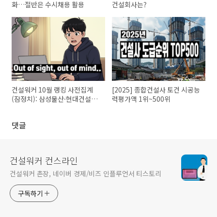
화…절반은 수시채용 활용
건설회사는?
건설워커 10월 랭킹 사전집계
[2025] 종합건설사 토건 시공능
(잠정치): 삼성물산·현대건설
력평가액 1위~500위
1·2위 굳건, 3위는?
댓글
건설워커 컨스라인
건설워커 촌장, 네이버 경제/비즈 인플루언서 티스토리
구독하기