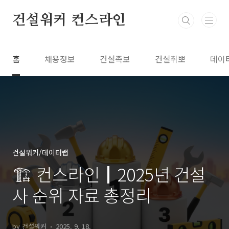
본문 바로가기
건설워커 컨스라인
홈
채용정보
건설족보
건설취뽀
데이
건설워커/데이터랩
🏗️ 컨스라인┃2025년 건설
사 순위 자료 총정리
by 건설워커
2025. 9. 18.