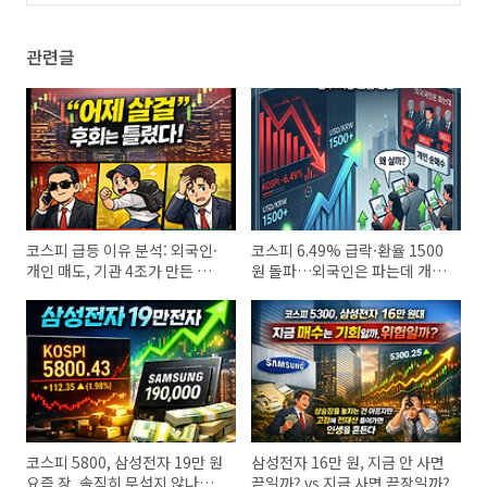
(4)
관련글
코스피 급등 이유 분석: 외국인·
코스피 6.49% 급락·환율 1500
개인 매도, 기관 4조가 만든 반등
원 돌파…외국인은 파는데 개인
의 진짜 의미
은 왜 살까
코스피 5800, 삼성전자 19만 원
삼성전자 16만 원, 지금 안 사면
요즘 장, 솔직히 무섭지 않나요?
끝일까? vs 지금 사면 끝장일까?