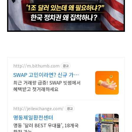
http://m.bithumb.com
광고
SWAP 고민이라면? 신규 가입
시 5만원 혜택
최근 거래량 급증! SWAP 빗썸에서
혜택받고 첫거래하세요
http://jeilexchange.com/
광고
명동제일환전센터
명동 '달러 BEST 우대율', 18개국
환전 가능