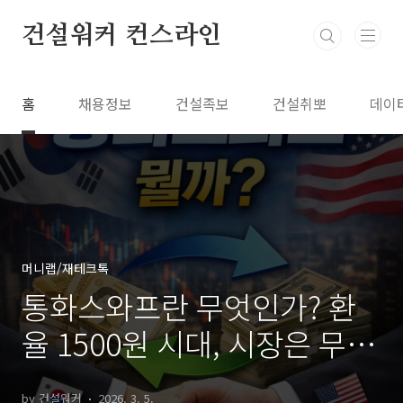
본문 바로가기
건설워커 컨스라인
홈
채용정보
건설족보
건설취뽀
데이
머니랩/재테크톡
통화스와프란 무엇인가? 환
율 1500원 시대, 시장은 무엇
을 불안해하나
by 건설워커
2026. 3. 5.