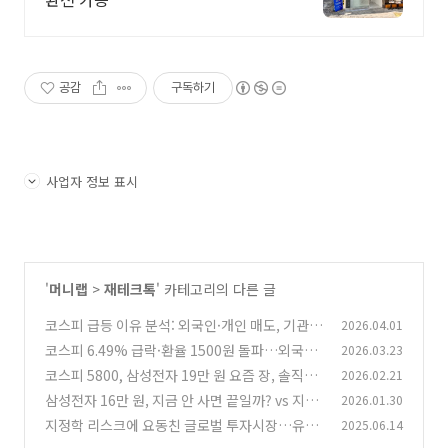
공감
구독하기
사업자 정보 표시
'
머니랩
>
재테크톡
' 카테고리의 다른 글
코스피 급등 이유 분석: 외국인·개인 매도, 기관 4
2026.04.01
조가 만든 반등의 진짜 의미
코스피 6.49% 급락·환율 1500원 돌파…외국인
2026.03.23
(0)
은 파는데 개인은 왜 살까
코스피 5800, 삼성전자 19만 원 요즘 장, 솔직히
2026.02.21
(0)
무섭지 않나요? 📈
삼성전자 16만 원, 지금 안 사면 끝일까? vs 지금
2026.01.30
(0)
사면 끝장일까?
지정학 리스크에 요동친 글로벌 투자시장…유가
2025.06.14
(0)
·달러·금 '강세', 주식·코인 '하락'