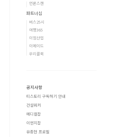
언론스캔
파트너십
버스25시
여행365
이엠산업
이메이드
우리콜퀵
공지사항
티스토리 구독하기 안내
건설워커
메디컬잡
이엔지잡
유종현 프로필