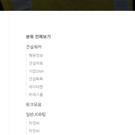
분류 전체보기
건설워커
채용정보
건설취뽀
기업DNA
건설톡톡
데이터랩
프레스룸
링크모음
일반JOB팁
취업iN
직장iN