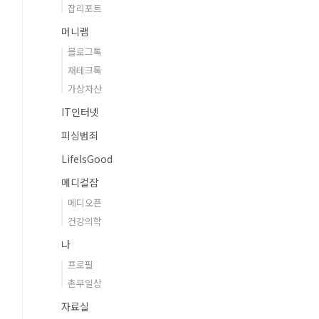
잡리포트
머니랩
블로그톡
재테크톡
가상자산
IT인터넷
피싱범죄
LifeIsGood
메디컬잡
메디오픈
건강의학
나
프로필
촌부일상
자료실