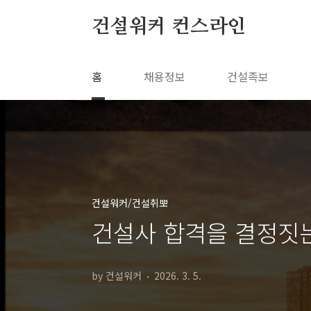
본문 바로가기
건설워커 컨스라인
홈
채용정보
건설족보
건설워커/건설취뽀
건설사 합격을 결정짓는
by 건설워커
2026. 3. 5.