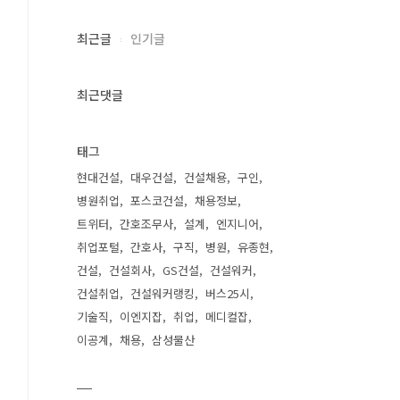
최근글
인기글
최근댓글
태그
현대건설
대우건설
건설채용
구인
병원취업
포스코건설
채용정보
트위터
간호조무사
설계
엔지니어
취업포털
간호사
구직
병원
유종현
건설
건설회사
GS건설
건설워커
건설취업
건설워커랭킹
버스25시
기술직
이엔지잡
취업
메디컬잡
이공계
채용
삼성물산