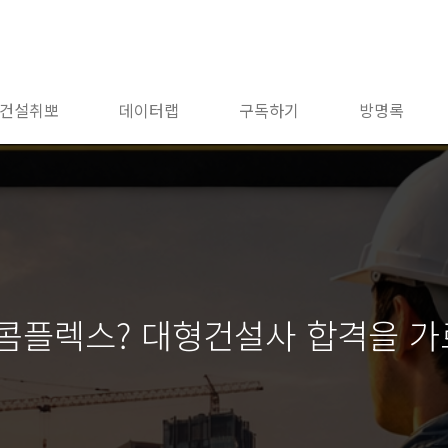
건설취뽀
데이터랩
구독하기
방명록
콤플렉스? 대형건설사 합격을 가