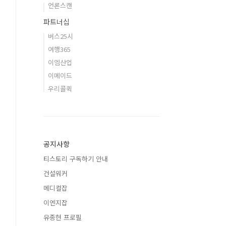
언론스캔
파트너십
버스25시
여행365
이엠산업
이메이드
우리콜퀵
공지사항
티스토리 구독하기 안내
건설워커
메디컬잡
이엔지잡
유종현 프로필