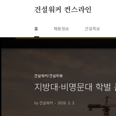
본문 바로가기
건설워커 컨스라인
홈
채용정보
건설족보
건설워커/건설취뽀
지방대·비명문대 학벌 
by 건설워커
2026. 3. 3.