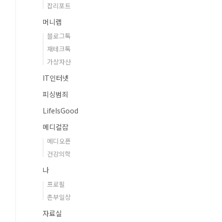
잡리포트
머니랩
블로그톡
재테크톡
가상자산
IT인터넷
피싱범죄
LifeIsGood
메디컬잡
메디오픈
건강의학
나
프로필
촌부일상
자료실