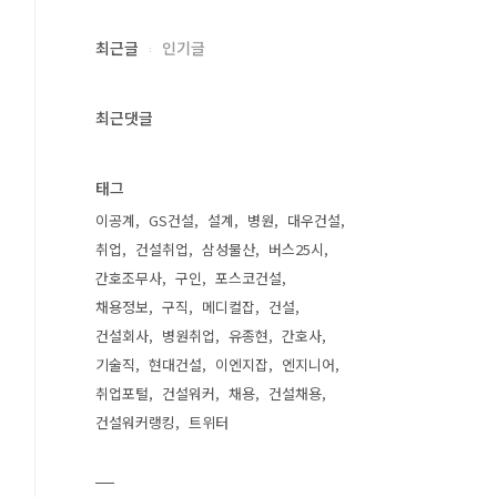
최근글
인기글
최근댓글
태그
이공계
GS건설
설계
병원
대우건설
취업
건설취업
삼성물산
버스25시
간호조무사
구인
포스코건설
채용정보
구직
메디컬잡
건설
건설회사
병원취업
유종현
간호사
기술직
현대건설
이엔지잡
엔지니어
취업포털
건설워커
채용
건설채용
건설워커랭킹
트위터