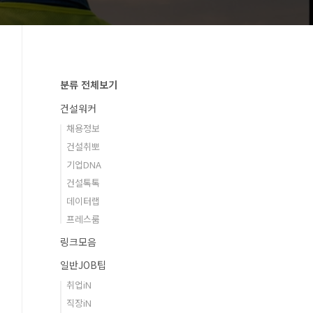
분류 전체보기
건설워커
채용정보
건설취뽀
기업DNA
건설톡톡
데이터랩
프레스룸
링크모음
일반JOB팁
취업iN
직장iN