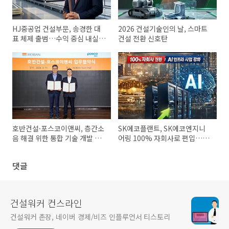
HJ중공업 건설부문, 송경한 대
2026 건설기술인의 날, 스마트
표 체제 출범…수익 중심 내실경
건설 전환 신호탄
영 강화
호반건설·포스코이앤씨, 층간소
SK에코플랜트, SK에코엔지니
음 해결 위한 통합 기술 개발 협
어링 100% 자회사로 편입…
력
RCPS 3620억 전량 매입, AI 인
프라 중심 사업 재편 가속
댓글
건설워커 컨스라인
건설워커 촌장, 네이버 경제/비즈 인플루언서 티스토리