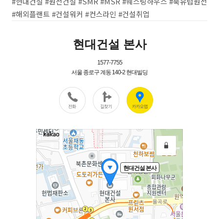
#현대건설 #원전건설 #SMR #MSR #웨스팅하우스 #북유럽원전
#해외플랜트 #건설워커 #컨스라인 #건설취업