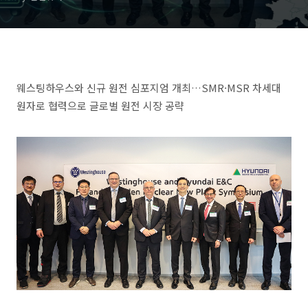
부상
웨스팅하우스와 신규 원전 심포지엄 개최…SMR·MSR 차세대
원자로 협력으로 글로벌 원전 시장 공략