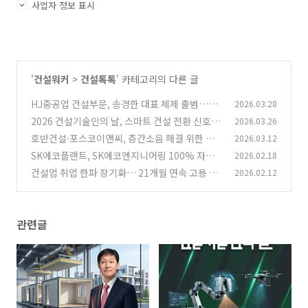
사업자 정보 표시
'
건설워커
>
건설톡톡
' 카테고리의 다른 글
HJ중공업 건설부문, 송경한 대표 체제 출범…수
2026.03.28
익 중심 내실경영 강화
2026 건설기술인의 날, 스마트 건설 전환 신호탄
2026.03.26
(0)
호반건설·포스코이앤씨, 층간소음 해결 위한 통
2026.03.12
(0)
합 기술 개발 협력
SK에코플랜트, SK에코엔지니어링 100% 자회
2026.02.18
(0)
사로 편입…RCPS 3620억 전량 매입, AI 인프라
건설업 취업 한파 장기화… 21개월 연속 고용 감
2026.02.12
중심 사업 재편 가속
소 속 2026 상반기 채용 ‘수시·선별’ 전환 가속
(0)
(0)
관련글