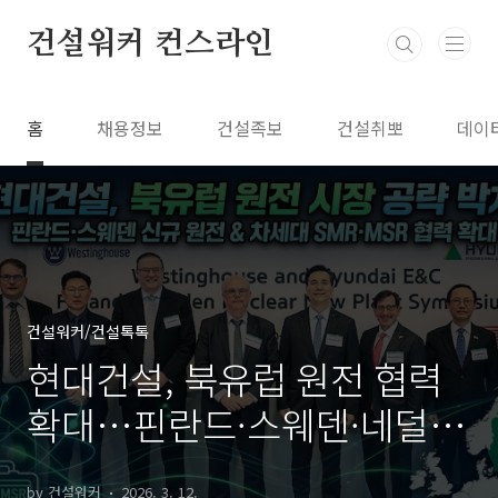
본문 바로가기
건설워커 컨스라인
홈
채용정보
건설족보
건설취뽀
데이
건설워커/건설톡톡
현대건설, 북유럽 원전 협력
확대…핀란드·스웨덴·네덜
란드서 에너지 전환 파트너
by 건설워커
2026. 3. 12.