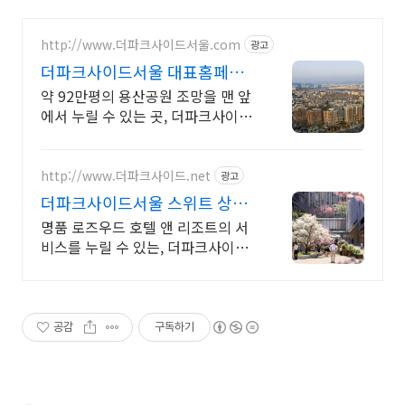
http://www.더파크사이드서울.com
광고
더파크사이드서울 대표홈페이
지 현대건설의 대규모 프로젝
약 92만평의 용산공원 조망을 맨 앞
트!
에서 누릴 수 있는 곳, 더파크사이드
서울!
http://www.더파크사이드.net
광고
더파크사이드서울 스위트 상담
신세계백화점 프리미엄 몰까지
명품 로즈우드 호텔 앤 리조트의 서
비스를 누릴 수 있는, 더파크사이드
서울 스위트
공감
구독하기