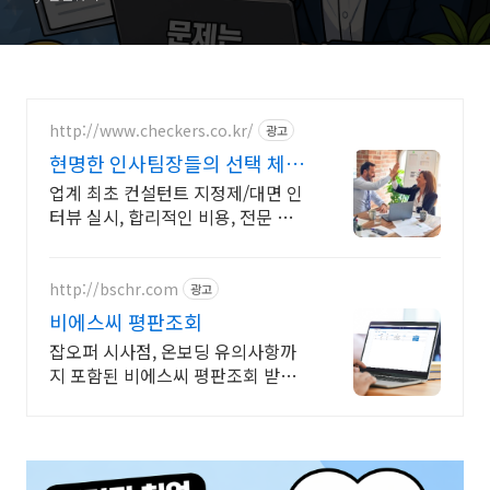
인트
http://www.checkers.co.kr/
광고
현명한 인사팀장들의 선택 체커
스 평판조회
업계 최초 컨설턴트 지정제/대면 인
터뷰 실시, 합리적인 비용, 전문 컨설
턴트 보유
http://bschr.com
광고
비에스씨 평판조회
잡오퍼 시사점, 온보딩 유의사항까
지 포함된 비에스씨 평판조회 받아
보셨나요?