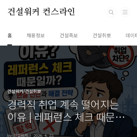
본문 바로가기
건설워커 컨스라인
홈
채용정보
건설족보
건설취뽀
데이
건설워커/건설취뽀
경력직 취업 계속 떨어지는
이유 | 레퍼런스 체크 때문일
까? 현실적인 원인과 해결 포
by 건설워커
2026. 4. 22.