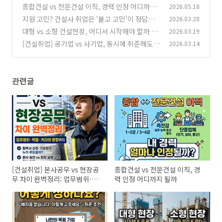
업무범위·역할·커리어 방향까지
종합건설 vs 전문건설 이직, 경력 인정 어디까지
2026.05.18
(0)
될까
지원 고민? 건설사 취업은 ‘붙고 고민’이 정답이
2026.03.28
(0)
다
대형 vs 소형 건설현장, 어디서 시작해야 할까 |진
2026.03.19
(0)
짜 핵심은 따로 있다
[건설취업] 공기업 vs 사기업, 동시에 취준해도
2026.03.14
(0)
될까?
(1)
관련글
[건설취업] 본사공무 vs 현장공
종합건설 vs 전문건설 이직, 경
무 차이 완벽정리: 업무범위·역
력 인정 어디까지 될까
할·커리어 방향까지