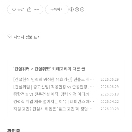
공감
구독하기
사업자 정보 표시
'
건설워커
>
건설취뽀
' 카테고리의 다른 글
[건설현장 인맥의 냉정한 유효기간] 연줄로 취업
2026.06.29
하면 현장 생활 무난할까?
[건설취업 | 중고신입] 착공현장 vs 준공현장, 초
2026.06.29
(0)
보자에게 유리한 선택은?
종합건설 vs 전문건설 이직, 경력 인정 어디까지
2026.05.18
(0)
될까
경력직 취업 계속 떨어지는 이유 | 레퍼런스 체크
2026.04.22
(0)
때문일까? 현실적인 원인과 해결 포인트
지원 고민? 건설사 취업은 ‘붙고 고민’이 정답이
2026.03.28
(0)
다
(0)
관련글