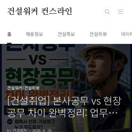
본문 바로가기
건설워커 컨스라인
홈
채용정보
건설족보
건설취뽀
데이
건설워커/건설취뽀
[건설취업] 본사공무 vs 현장
공무 차이 완벽정리: 업무범
위·역할·커리어 방향까지
by 건설워커
2026. 6. 28.