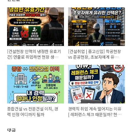
[건설현장 인맥의 냉정한 유효기
[건설취업 | 중고신입] 착공현장
간] 연줄로 취업하면 현장 생활
vs 준공현장, 초보자에게 유리한
무난할까?
선택은?
종합건설 vs 전문건설 이직, 경
경력직 취업 계속 떨어지는 이유
력 인정 어디까지 될까
| 레퍼런스 체크 때문일까? 현실
적인 원인과 해결 포인트
댓글