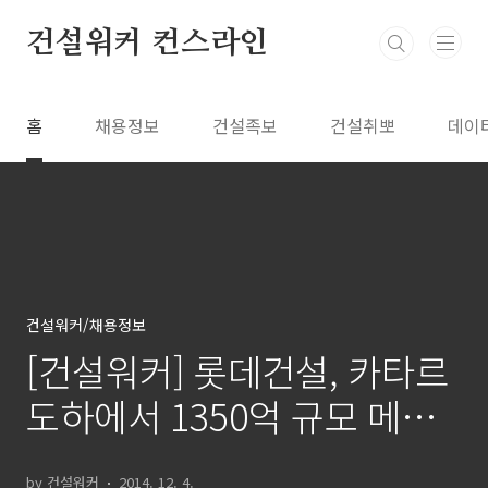
본문 바로가기
건설워커 컨스라인
홈
채용정보
건설족보
건설취뽀
데이
건설워커/채용정보
[건설워커] 롯데건설, 카타르
도하에서 1350억 규모 메트
로 공사 수주
by 건설워커
2014. 12. 4.