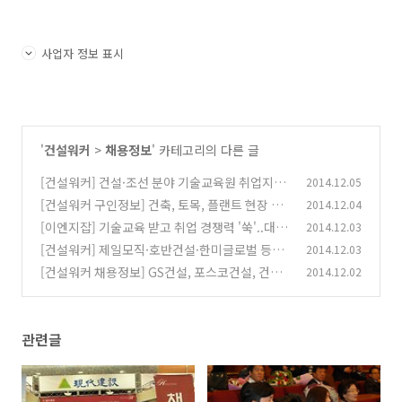
사업자 정보 표시
'
건설워커
>
채용정보
' 카테고리의 다른 글
[건설워커] 건설·조선 분야 기술교육원 취업지원
2014.12.05
교육생 모집
[건설워커 구인정보] 건축, 토목, 플랜트 현장 시
2014.12.04
(0)
공, 공무, 건축기사 채용
[이엔지잡] 기술교육 받고 취업 경쟁력 '쑥'..대한
2014.12.03
(0)
조선기술교육원·대우조선해양기술교육원 기술
[건설워커] 제일모직·호반건설·한미글로벌 등
2014.12.03
연수생 모집
건설사 경력직 수시·상시채용
(0)
[건설워커 채용정보] GS건설, 포스코건설, 건원
2014.12.02
(2)
엔지니어링, 삼정기업, 에이스건설
(0)
관련글