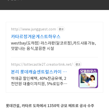
http://www.jungguest.com
광고
카타르정겨운게스트하우스
westbay(도하점) 라스라판(알코르점),카드사용가능,
맛깔나는 음식,깔끔한 시설
https://lottecastle27.creatorlink.net/
광고
본리 롯데캐슬센트럴스카이 상
담 1668 3837
억대급 할인혜택, 40%잔금유예, 2
천만원 대출이자지원, 5%로입주시
까지 잔여세대/선착순/방문예약/파
격할인
롯데건설, 카타르 도하에서 1350억 규모 메트로 공사 수주