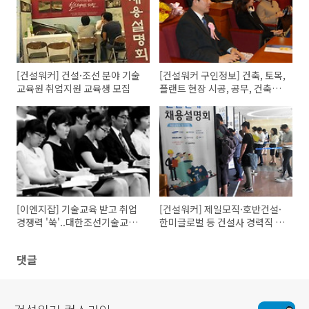
[건설워커] 건설·조선 분야 기술
[건설워커 구인정보] 건축, 토목,
교육원 취업지원 교육생 모집
플랜트 현장 시공, 공무, 건축기
사 채용
[이엔지잡] 기술교육 받고 취업
[건설워커] 제일모직·호반건설·
경쟁력 '쑥'..대한조선기술교육
한미글로벌 등 건설사 경력직 수
원·대우조선해양기술교육원 기
시·상시채용
술연수생 모집
댓글