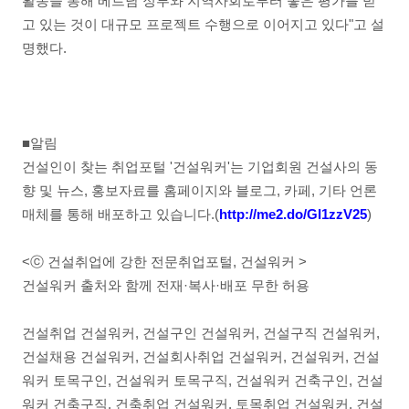
활동을 통해 베트남 정부와 지역사회로부터 좋은 평가를 받
고 있는 것이 대규모 프로젝트 수행으로 이어지고 있다"고 설
명했다.
■알림
건설인이 찾는 취업포털 '건설워커'는 기업회원 건설사의 동
향 및 뉴스, 홍보자료를 홈페이지와 블로그, 카페, 기타 언론
매체를 통해 배포하고 있습니다.(
http://me2.do/GI1zzV25
)
<ⓒ 건설취업에 강한 전문취업포털, 건설워커 >
건설워커 출처와 함께 전재·복사·배포 무한 허용
건설취업 건설워커, 건설구인 건설워커, 건설구직 건설워커,
건설채용 건설워커, 건설회사취업 건설워커, 건설워커, 건설
워커 토목구인, 건설워커 토목구직, 건설워커 건축구인, 건설
워커 건축구직, 건축취업 건설워커, 토목취업 건설워커, 건설