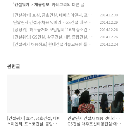
'
건설워커
>
채용정보
' 카테고리의 다른 글
[건설워커] 효성, 금호건설, 네패스이앤씨, 포스
2014.12.30
코건설, 동림건설 구인, 현대건설 기업대학과정
연말연시 건설사 채용 잇따라…GS건설·대우조
2014.12.29
교육생 모집
선해양건설·에이스건설 등
(0)
[공정위] '하도급거래 모범업체' 16개 중소건설
2014.12.26
(0)
사 선정
[건설취업] GS건설, 삼구건설, 대림종합건설, 한
2014.12.26
(0)
진중공업, 효성, 동림건설 채용정보
[건설워커 채용정보] 현대건설기술교육원 플랜
2014.12.24
(0)
트교육, 해외건설취업
(0)
관련글
[건설워커] 효성, 금호건설, 네패
연말연시 건설사 채용 잇따라…
스이앤씨, 포스코건설, 동림건설
GS건설·대우조선해양건설·에
구인, 현대건설 기업대학과정 교
이스건설 등