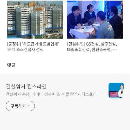
육생 모집
[공정위] '하도급거래 모범업체'
[건설취업] GS건설, 삼구건설,
16개 중소건설사 선정
대림종합건설, 한진중공업, 효
성, 동림건설 채용정보
댓글
건설워커 컨스라인
건설워커 촌장, 네이버 경제/비즈 인플루언서 티스토리
구독하기