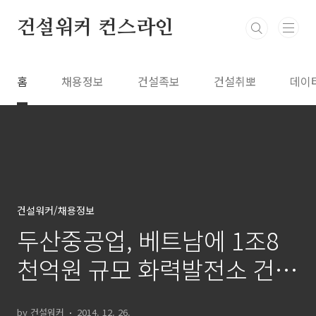
본문 바로가기
건설워커 컨스라인
홈
채용정보
건설족보
건설취뽀
데이
건설워커/채용정보
두산중공업, 베트남에 1조8
천억원 규모 화력발전소 건설
계약
by 건설워커
2014. 12. 26.