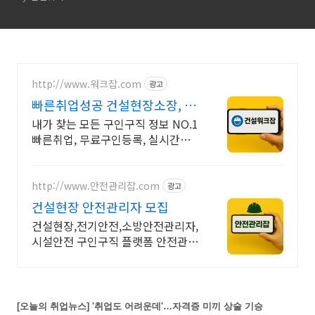
http://www.워크잡.com
광고
빠른취업성공 건설현장소장, 경
비원, 건축인부, 노가다
내가 찾는 모든 구인구직 정보 NO.1
빠른취업, 무료구인등록, 실시간채
용
http://www.안전관리잡.com
광고
건설현장 안전관리자 모집
건설현장,전기안전,소방안전관리자,
시설안전 구인구직 플랫폼 안전관리
잡
[오늘의 취업뉴스] '취업도 어려운데'…자격증 미끼 상술 기승