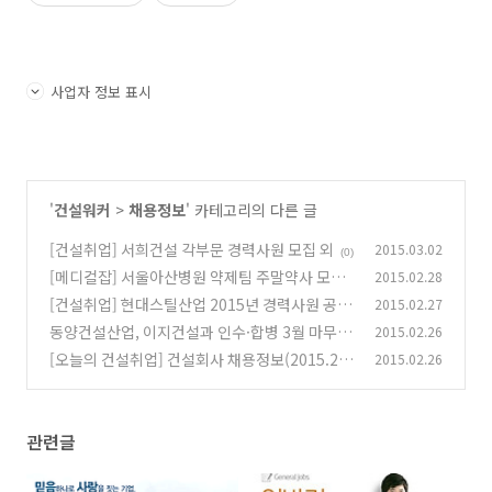
사업자 정보 표시
'
건설워커
>
채용정보
' 카테고리의 다른 글
[건설취업] 서희건설 각부문 경력사원 모집 외
2015.03.02
(0)
[메디컬잡] 서울아산병원 약제팀 주말약사 모집
2015.02.28
정보
[건설취업] 현대스틸산업 2015년 경력사원 공개
2015.02.27
(0)
채용
동양건설산업, 이지건설과 인수·합병 3월 마무리
2015.02.26
(0)
[오늘의 건설취업] 건설회사 채용정보(2015.2.2
2015.02.26
(0)
6)
(0)
관련글