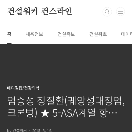
본문 바로가기
건설워커 컨스라인
홈
채용정보
건설족보
건설취뽀
데이
메디컬잡/건강의학
염증성 장질환(궤양성대장염,
크론병) ★ 5-ASA계열 항염
증약제 설파살라진, 메살라진
by 건설워커
2015. 3. 19.