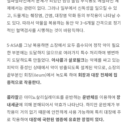
설파살라진에서 문제가 되었던 남성 불임 부작용도 메살라진 제
제에서는 관련이 없다. 그러나 일부에서 신독성을 일으킬 수 있
고, 드물게는 췌장염, 간염, 대장염 악화 등의 부작용이 나타날 수
도 있다. 따라서 약물을 복용하는 동안 약 3~6개월 간격으로 정기
적인 혈액검사를 시행하는 것이 바람직하다.
5-ASA를 그냥 복용하면 소장에서 모두 흡수되어 정작 약이 필요
한 부분에는 도달하지 않으므로 여러가지 특수 처리하여 병변까
지 도달하도록 만들었다.
아사콜
과
살로팔크
는 약제를 싸고 있는
피막이 중성인 상태에서 약이 방출되도록 설계된 약으로, 소장의
끝부분인 회장(ileum)에서 녹도록 하여
회장과 대장 전체에 집
중적으로 작용한다.
콜라잘
은 아미노살리실레이트를 운반하는
운반체
를 이용하여
장
내세균
에 의해 분해되어서 약효가 나타난다. 하지만 운반체가 부
작용이 거의 없기 때문에 안전하게 사용 가능하며 특히 대장에 주
로 작용하여
대장에 국한된 염증에 유효한 장점이 있다.