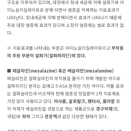
구조로 이루어져 있으며, 대장에서 장내 세균에 의해 설파기와 아
미노살리실레이트로 분해 되면서 염증을 억제하는 치료효과가
나타난다. 장내세균에 의해 분해되면서 효과가 나타나기 때문에
주로 대장 염증에 효과가 있으며 소장의 염증에는 별로 효과가 없
다.
※ 치료효과를 나타내는 부분은 아미노살리실레이트이고
부작용
의 주된 부분이 설파기(설파피리딘)에 있다.
■ 메살라진(mesalazine) 혹은 메살라민(mesalamine)
메살라진은 설파살라진의 부작용을 줄이기 위해 개발된 약으로
설파피리딘 분자는 없애고 5-ASA 분자만 가진 약이다. 약물 효과
는 설파살라진과 비슷하며 현재 염증성 장질환의 1차 치료제로
가장 많이 사용되고 있다.
아사콜, 살로팔크, 펜타사, 콜라잘
등
의 약제가 메살라진을 성분으로 하는 제품군으로
경구약제
(정,
과립)와
좌약
그리고
관장액
과 같은 다양한 형태가 있다.