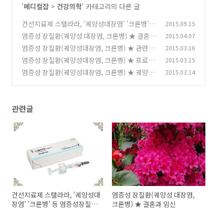
'
메디컬잡
>
건강의학
' 카테고리의 다른 글
건선치료제 스텔라라, '궤양성대장염' '크론병'
2015.09.15
등 염증성장질환 임상3상
염증성 장질환(궤양성 대장염, 크론병) ★ 결혼과
2015.04.07
(0)
임신
염증성 장질환(궤양성대장염, 크론병) ★ 관련서
2015.03.16
(0)
적들
염증성 장질환(궤양성대장염, 크론병) ★ 프로바
2015.03.15
(0)
이오틱스(유산균, 유익균) 관련기사
염증성 장질환(궤양성대장염, 크론병) ★ 궤양성
2015.03.14
(0)
대장염 이해하기 FAQ
(0)
관련글
건선치료제 스텔라라, '궤양성대
염증성 장질환(궤양성 대장염,
장염' '크론병' 등 염증성장질환
크론병) ★ 결혼과 임신
임상3상