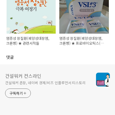
염증성 장질환(궤양성대장염,
염증성 장질환(궤양성대장염,
크론병) ★ 관련서적들
크론병) ★ 프로바이오틱스(유
산균, 유익균) 관련기사
댓글
건설워커 컨스라인
건설워커 촌장, 네이버 경제/비즈 인플루언서 티스토리
구독하기