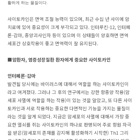
활하게 하는 물질이다.
사이토카인은 면역 조절 능력이 있으며, 최근 수십 년 사이에 암
치료에 있어 중요성이 크게 부각되고 있다. 인터루킨-12, 인터페
론-감마, 종양괴사인자 등이 있으며 이 상태들이 양호하면 면역
세포간 상호작용이 좋고 면역력이 잘 유지된다.
■암환자, 염증성장질환 환자에게 중요한 사이토카인
인터페론-감마
발견될 당시에는 바이러스에 대해서 역할을 하는 사이토카인이
라고 여겨졌다. 그러나 그 후의 연구에서는 강한 항종양 작용(암
세포 사멸에 역할을 하는 작용)이 있는 것을 알았고, 또 다른 사이
토카인과 서로 작용하는 중요한 다면적인 기능을 가지는 물질이
라는 것을 알게 되었다. 지금은 암세포의 사멸에 대해서 가장 중
요한 열쇠를 쥐는 사이토카인의 하나로 판명되어 주로 항원 자극
을 받은(암세포의 존재를 감지해 활성화하기 시작한) Th1 그리