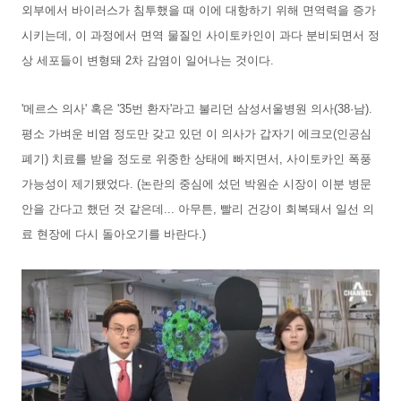
외부에서 바이러스가 침투했을 때 이에 대항하기 위해 면역력을 증가
시키는데, 이 과정에서 면역 물질인 사이토카인이 과다 분비되면서 정
상 세포들이 변형돼 2차 감염이 일어나는 것이다.
'메르스 의사' 혹은 '35번 환자'라고 불리던 삼성서울병원 의사(38·남).
평소 가벼운 비염 정도만 갖고 있던 이 의사가 갑자기 에크모(인공심
폐기)
치료를 받을 정도로 위중한 상태에 빠지면서, 사이토카인 폭풍
가능성이 제기됐었다. (논란의 중심에 섰던 박원순 시장이 이분 병문
안을 간다고 했던 것 같은데... 아무튼, 빨리 건강이 회복돼서 일선 의
료 현장에 다시 돌아오기를 바란다.)