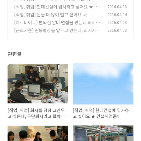
퇴사라고 협박할까봐 겁나요
[직업, 취업] 현대건설에 입사하고 싶어요 ★ 건
2016.04.06
(0)
설취업준비
[직업, 취업] 돈을 더 많이 벌고 싶어요
2016.04.04
(0)
(0)
[아르바이트] 편의점 알바 면접을 봤는데 최저시
2016.04.03
급 안준답니다. 신고 가능한가요?
[근로기준] 연봉협상을 앞두고 있는데, 최저시급
2016.04.03
(0)
을 못받고 있습니다
(0)
관련글
[직업, 취업] 회사를 당장 그만두
[직업, 취업] 현대건설에 입사하
고 싶은데, 무단퇴사라고 협박할
고 싶어요 ★ 건설취업준비
까봐 겁나요