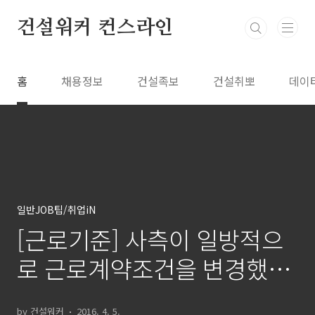
본문 바로가기
건설워커 컨스라인
홈
채용정보
건설족보
건설취뽀
데이
일반JOB팁/취업iN
[근로기준] 사측이 일방적으
로 근로계약조건을 변경했어
요
by 건설워커
2016. 4. 5.