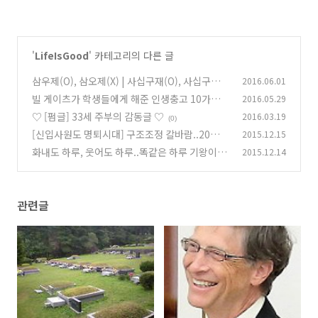
'
LifeIsGood
' 카테고리의 다른 글
삼우제(O), 삼오제(X) | 사십구재(O), 사십구제
2016.06.01
(X)
빌 게이츠가 학생들에게 해준 인생충고 10가지
2016.05.29
(0)
(찰스 시키즈 신문 기고글)
♡ [펌글] 33세 주부의 감동글 ♡
2016.03.19
(0)
(0)
[신입사원도 명퇴시대] 구조조정 칼바람..20代한
2015.12.15
테도 "나가라"
화내도 하루, 웃어도 하루..똑같은 하루 기왕이
2015.12.14
(0)
면...
(0)
관련글