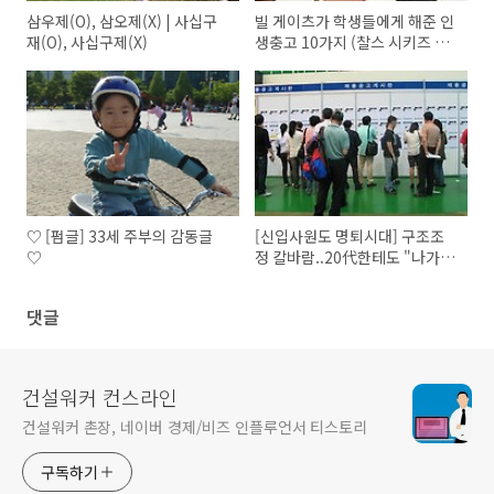
삼우제(O), 삼오제(X) | 사십구
빌 게이츠가 학생들에게 해준 인
재(O), 사십구제(X)
생충고 10가지 (찰스 시키즈 신
문 기고글)
♡ [펌글] 33세 주부의 감동글
[신입사원도 명퇴시대] 구조조
♡
정 칼바람..20代한테도 "나가
라"
댓글
건설워커 컨스라인
건설워커 촌장, 네이버 경제/비즈 인플루언서 티스토리
구독하기