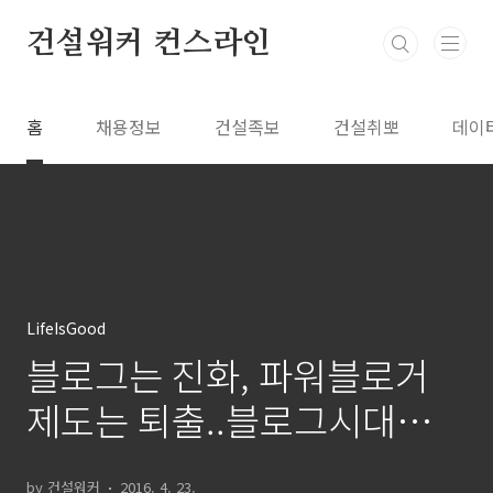
본문 바로가기
건설워커 컨스라인
홈
채용정보
건설족보
건설취뽀
데이
LifeIsGood
블로그는 진화, 파워블로거
제도는 퇴출..블로그시대의
미꾸라지 '파워블로거지'
by 건설워커
2016. 4. 23.