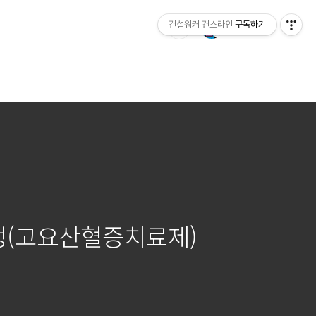
건설워커 컨스라인
구독하기
놀정(고요산혈증치료제)