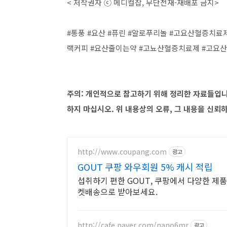
< 저작권자 ⓒ 메디컬잡, 무단전재-재배포 금지>
#통풍 #요산 #퓨린 #알로푸리놀 #고요산혈증치료제
랙커피 #요산줄이는약 #고뇨산혈증치료제 #고요산
주의: 개인적으로 참고하기 위해 정리한 자료들입니
하지 마십시오. 위 내용상의 오류, 그 내용을 신뢰
http://www.coupang.com
광고
GOUT 쿠팡 와우회원 5% 캐시 적립
섭취하기 편한 GOUT, 쿠팡에서 다양한 제품
켓배송으로 받아보세요.
http://cafe.naver.com/nano6mr
광고