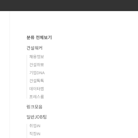
분류 전체보기
건설워커
채용정보
건설취뽀
기업DNA
건설톡톡
데이터랩
프레스룸
링크모음
일반JOB팁
취업iN
직장iN