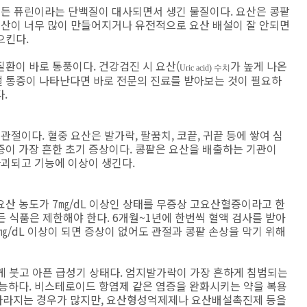
 든 퓨린이라는 단백질이 대사되면서 생긴 물질이다. 요산은 콩팥
요산이 너무 많이 만들어지거나 유전적으로 요산 배설이 잘 안되면
으킨다.
환이 바로 통풍이다. 건강검진 시 요산(
가 높게 나온
Uric acid) 수치
 통증이 나타난다면 바로 전문의 진료를 받아보는 것이 필요하
다.
관절이다. 혈중 요산은 발가락, 팔꿈치, 코끝, 귀끝 등에 쌓여 심
증이 가장 흔한 초기 증상이다. 콩팥은 요산을 배출하는 기관이
파괴되고 기능에 이상이 생긴다.
 요산 농도가 7㎎/dL 이상인 상태를 무증상 고요산혈증이라고 한
 든 식품은 제한해야 한다. 6개월~1년에 한번씩 혈액 검사를 받아
㎎/
dL
이상이 되면 증상이 없어도 관절과 콩팥 손상을 막기 위해
심하게 붓고 아픈 급성기 상태다. 엄지발가락이 가장 흔하게 침범되는
가능하다. 비스테로이드 항염제 같은 염증을 완화시키는 약을 복용
로 사라지는 경우가 많지만, 요산형성억제제나 요산배설촉진제 등을