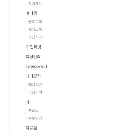
잡리포트
머니랩
블로그톡
재테크톡
가상자산
IT인터넷
피싱범죄
LifeIsGood
메디컬잡
메디오픈
건강의학
나
프로필
촌부일상
자료실