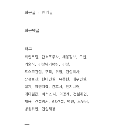
최근글
인기글
최근댓글
태그
취업포털
간호조무사
채용정보
구인
기술직
건설워커랭킹
건설
포스코건설
구직
취업
건설회사
삼성물산
현대건설
유종현
대우건설
설계
이엔지잡
간호사
엔지니어
메디컬잡
버스25시
이공계
건설취업
채용
건설워커
GS건설
병원
트위터
병원취업
건설채용