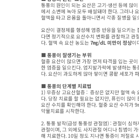
통풍의 원인이 되는 요산은 고기·생선 등에 많이
에서 소변에 녹아 모두 배설돼야 한다. 그러나 
혈액을 타고 온몸을 돌아니면서 각종 질병을 일
요산이 결정체를 형성해 염증 반응을 일으키는 질
다면 정기적으로 요산수치 변화를 관찰하고 관절
다. 혈액 속 요산 농도는
7㎎/dL 미만이 정상
이
■ 통풍이 잘생기는 부위
혈중 요산이 많으면 가장 먼저 타격을 입는 곳이 
한 염증을 일으킨다. 엄지발가락에 발생하는 통
다. 요산이 과도하게 많아 쌓이면 콩팥 세포가 
■ 통풍의 단계별 치료법
1) 무증상 고요산혈증 : 증상은 없지만 혈액 속
다. 당장 치료를 할 필요는 없지만, 퓨린이 많이
요산 수치를 확인해야 한다. 혈중 요산 수치가 9
약물치료를 시작한다.
2. 통풍 발작(급성 통풍성 관절염) : 관절이 
관절이며, 그 외에도 사지관절 어디나 침범이 
해 치료한다. 10일 정도 지나면 통증이 저절