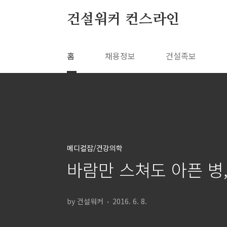
본문 바로가기
건설워커 컨스라인
홈
채용정보
건설족보
메디컬잡/건강의학
바람만 스쳐도 아픈 병,
by 건설워커
2016. 6. 8.