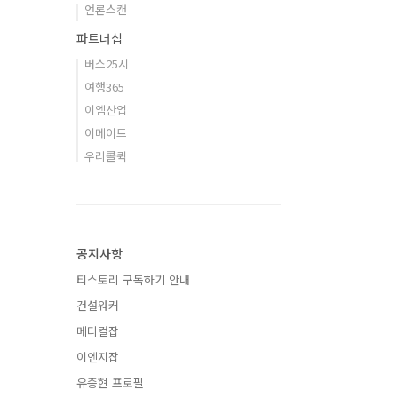
언론스캔
파트너십
버스25시
여행365
이엠산업
이메이드
우리콜퀵
공지사항
티스토리 구독하기 안내
건설워커
메디컬잡
이엔지잡
유종현 프로필