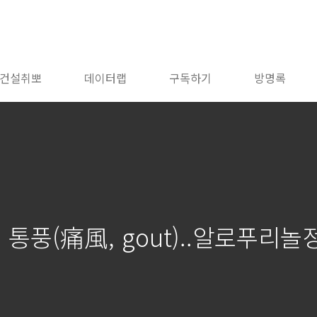
건설취뽀
데이터랩
구독하기
방명록
 통풍(痛風, gout)..알로푸리