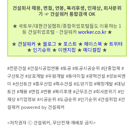
건설회사 채용, 면접, 연봉, 복리후생, 인재상, 회사분위
기 ☞ 건설워커 통합검색 OK
★ 국토부/대한건설협회/종합취업포털들도 이용하는 1
등 건설취업포털 - 건설워커
worker.co.kr
★
★
건설워커
★
블로그
★
포스트
★
페이스북
★
트위터
★
인기순위
★
이엔지잡
★
메디컬잡
★
#전문건설 #건설시공업연봉 #토공 #토공시공순위 #단종업체 #
구산토건 #삼호개발 #우원개발 #동아지질 #광혁건설 #성보씨엔
이 #선산토건 #흥우산업 #특수건설 #도양기업 #해창개발 #대남
토건 #채용 #면접 #연봉 #복리후생 #근무조건 #회사분위기 #인
재상 #기업정보 #시공순위 #도급순위 #인기순위 #건설취업 #건
설워커 powered by 건설워커
<저작권자 ⓒ 건설워커, 무단전재-재배포 금지>