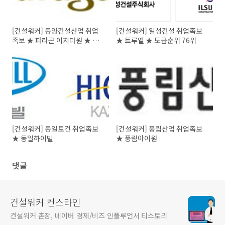
[건설워커] 동양건설산업 취업
[건설워커] 일성건설 취업족보
족보 ★ 파라곤 이지더원 ★ 건
★ 트루엘 ★ 도급순위 76위
설명가 재건박차
[건설워커] 동일토건 취업족보
[건설워커] 풍림산업 취업족보
★ 동일하이빌
★ 풍림아이원
댓글
건설워커 컨스라인
건설워커 촌장, 네이버 경제/비즈 인플루언서 티스토리