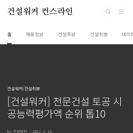
본문 바로가기
건설워커 컨스라인
홈
채용정보
건설족보
건설취뽀
데이
건설워커/건설취뽀
[건설워커] 전문건설 토공 시
공능력평가액 순위 톱10
by 건설워커
2017. 1. 10.