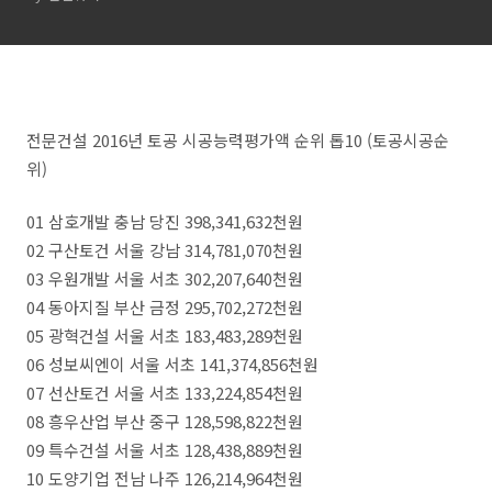
전문건설 2016년 토공 시공능력평가액 순위 톱10 (토공시공순
위)
01 삼호개발 충남 당진 398,341,632천원
02 구산토건 서울 강남 314,781,070천원
03 우원개발 서울 서초 302,207,640천원
04 동아지질 부산 금정 295,702,272천원
05 광혁건설 서울 서초 183,483,289천원
06 성보씨엔이 서울 서초 141,374,856천원
07 선산토건 서울 서초 133,224,854천원
08 흥우산업 부산 중구 128,598,822천원
09 특수건설 서울 서초 128,438,889천원
10 도양기업 전남 나주 126,214,964천원