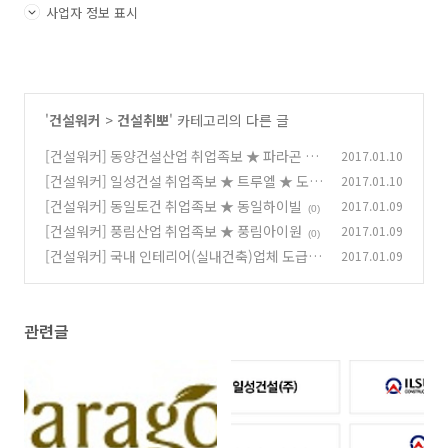
사업자 정보 표시
'
건설워커
>
건설취뽀
' 카테고리의 다른 글
[건설워커] 동양건설산업 취업족보 ★ 파라곤 이
2017.01.10
지더원 ★ 건설명가 재건박차
[건설워커] 일성건설 취업족보 ★ 트루엘 ★ 도급
2017.01.10
(0)
순위 76위
[건설워커] 동일토건 취업족보 ★ 동일하이빌
2017.01.09
(0)
(0)
[건설워커] 풍림산업 취업족보 ★ 풍림아이원
2017.01.09
(0)
[건설워커] 국내 인테리어(실내건축)업체 도급순
2017.01.09
위 톱20 (시공능력평가액 순위)
(2)
관련글