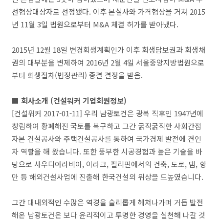
선협상대상자로 선정됐다. 이후 본실사와 가격협상을 거쳐 2015
년 11월 3일 법원으로부터 M&A 체결 허가를 받아냈다.
2015년 12월 18일 변경회생계획인가 이후 회생담보권과 회생채
권의 대부분을 변제하여 2016년 2월 4일 서울중앙지방법원으로
부터 회생절차(법정관리) 종결 결정을 받음.
■ 회사소개 (건설워커 기업회원정보)
[건설워커 2017-01-11] 우리 남광토건은 광복 직후인 1947년에
창립하여 황폐해진 국토를 복구하고 그간 굵직굵직한 사회간접
자본 건설공사와 주택건설공사를 통하여 국가경제 발전에 견인
차 역할을 해 왔습니다. 또한 풍부한 시공경험과 높은 기술을 바
탕으로 사우디아라비아, 이라크, 필리핀에서의 건축, 도로, 댐, 항
만 등 해외건설사업에 진출해 한국건설의 위상을 드높였습니다.
그간 대내외적인 수많은 역경을 슬리롭게 헤쳐나가며 거듭 발전
해온 남광토건은 보다 윤리적이고 투명한 경영을 실천해 나갈 것