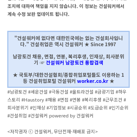
조치에 대하여 책임을 지지 않습니다. 이 정보는 건설워커에서
계속 수정 보완 업데이트 됩니다.
"건설워커에 없다면 대한민국에는 없는 건설회사입니
다." 건설취업은 역시 건설워커 ★ Since 1997
남광토건 채용, 면접, 연봉, 복리후생, 인재상, 회사분위
기 ☞
건설워커 남광토건 통합검색
★ 국토부/대한건설협회/종합취업포털들도 이용하는 1
등 건설취업포털 건설워커
worker.co.kr
★
#남광토건 #세운건설 #극동건설 #울트라건설 #금광기업 #하우
스토리 #Haustory #채용 #면접 #연봉 #복리후생 #근무조건 #
회사분위기 #인재상 #기업정보 #시공순위 #도급순위 #인기순위
#건설취업 #건설워커 powered by 건설워커
<저작권자 ⓒ 건설워커, 무단전재-재배포 금지>