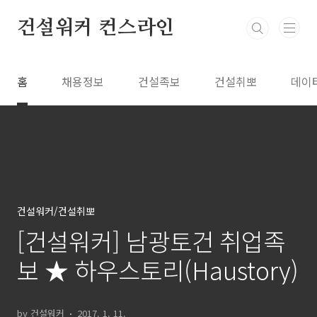
본문 바로가기
건설워커 컨스라인
홈
채용정보
건설족보
건설취뽀
데이
건설워커/건설취뽀
[건설워커] 남광토건 취업족
보 ★ 하우스토리(Haustory)
by 건설워커
2017. 1. 11.