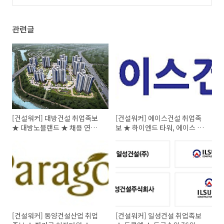
톱10
(0)
관련글
[건설워커] 대방건설 취업족보
[건설워커] 에이스건설 취업족
★ 대방노블랜드 ★ 채용 연봉
보 ★ 하이엔드 타워, 에이스 카
면접정보
운티
[건설워커] 동양건설산업 취업
[건설워커] 일성건설 취업족보