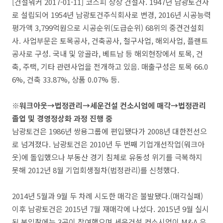
[건설워커 2017-01-11] 코스피 상장 건설사. 1947년 남광토건사
로 설립되어 1954년 남광토건주식회사로 변경, 2016년 시공능력
평가액 3,799억원으로 시공순위(도급순위) 68위의 중견건설회
사. 사업부문은 토목공사, 건축공사, 철구사업, 해외사업, 플랜트
공사로 구성. 국내 및 앙골라, 베트남 등 해외현장에서 토목, 건
축, 주택, 기타 관련사업을 전개하고 있음. 매출구성은 토목 66.0
6%, 건축 33.87%, 상품 0.07% 등.
※워크아웃→법정관리→세운건설 컨소시엄에 매각→법정관리
졸업 및 경영정상화 과정 진행 중
남광토건은 1986년 쌍용그룹에 편입됐다가 2008년 대한전선으
로 넘겨졌다. 남광토건은 2010년 두 번째 기업개선작업(워크아
웃)에 돌입했으나 부동산 경기 침체로 유동성 위기를 극복하지
못해 2012년 8월 기업회생절차(법정관리)를 신청했다.
2014년 5월과 9월 두 차례 시도한 매각은 불발됐다.(매각실패)
이후 남광토건은 2015년 7월 재매각에 나섰다. 2015년 9월 실시
된 본입찰에는 3곳이 참여했으며 세운건설 컨소시엄이 M&A 우