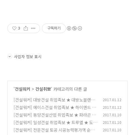
3
구독하기
사업자 정보 표시
'
건설워커
>
건설취뽀
' 카테고리의 다른 글
[건설워커] 대방건설 취업족보 ★ 대방노블랜드
2017.01.12
★ 채용 연봉 면접정보
[건설워커] 에이스건설 취업족보 ★ 하이엔드 타
2017.01.12
(0)
워, 에이스 카운티
[건설워커] 동양건설산업 취업족보 ★ 파라곤 이
2017.01.10
(0)
지더원 ★ 건설명가 재건박차
[건설워커] 일성건설 취업족보 ★ 트루엘 ★ 도급
2017.01.10
(0)
순위 76위
[건설워커] 전문건설 토공 시공능력평가액 순위
2017.01.10
(0)