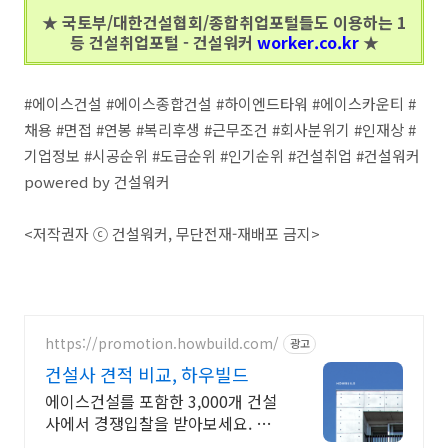
★ 국토부/대한건설협회/종합취업포털들도 이용하는 1
등 건설취업포털 - 건설워커
worker.co.kr
★
#에이스건설 #에이스종합건설 #하이엔드타워 #에이스카운티 #
채용 #면접 #연봉 #복리후생 #근무조건 #회사분위기 #인재상 #
기업정보 #시공순위 #도급순위 #인기순위 #건설취업 #건설워커
powered by 건설워커
<저작권자 ⓒ 건설워커, 무단전재-재배포 금지>
https://promotion.howbuild.com/
광고
건설사 견적 비교, 하우빌드
에이스건설를 포함한 3,000개 건설
사에서 경쟁입찰을 받아보세요. 하
우빌드