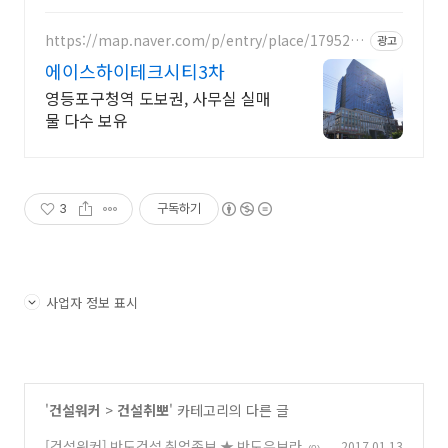
https://map.naver.com/p/entry/place/1795254
광고
822
에이스하이테크시티3차
영등포구청역 도보권, 사무실 실매
물 다수 보유
3
구독하기
사업자 정보 표시
'
건설워커
>
건설취뽀
' 카테고리의 다른 글
[건설워커] 반도건설 취업족보 ★ 반도유보라
2017.01.13