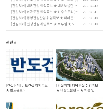
(0)
[건설워커] 대방건설 취업족보 ★ 대방노블랜드
2017.01.12
★ 채용 연봉 면접정보
[건설워커] 남광토건 취업족보 ★ 하우스토리(H
2017.01.11
(0)
austory)
[건설워커] 동양건설산업 취업족보 ★ 파라곤 이
2017.01.10
(0)
지더원 ★ 건설명가 재건박차
[건설워커] 일성건설 취업족보 ★ 트루엘 ★ 도급
2017.01.10
(0)
순위 76위
(0)
관련글
[건설워커] 반도건설 취업족보
[건설워커] 대방건설 취업족보
★ 반도유보라
★ 대방노블랜드 ★ 채용 연봉
면접정보