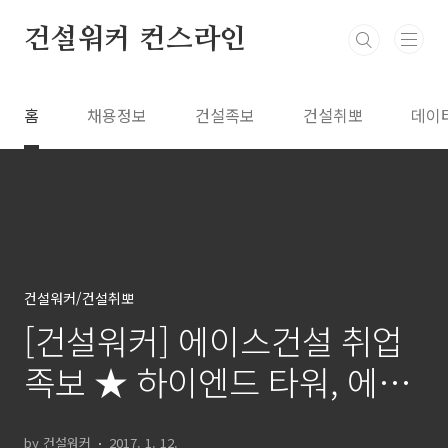
본문 바로가기
건설워커 컨스라인
홈
채용정보
건설족보
건설취뽀
데이
건설워커/건설취뽀
[건설워커] 에이스건설 취업
족보 ★ 하이엔드 타워, 에이
스 카운티
by 건설워커
2017. 1. 12.