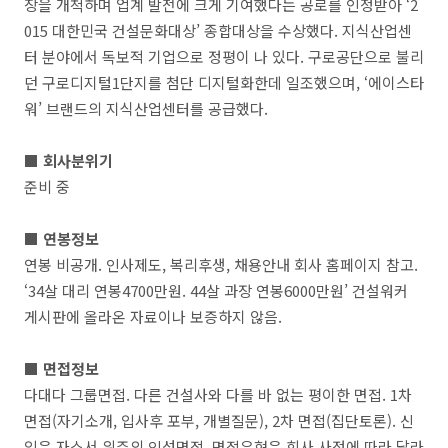
장을 개척하며 업계 발전에 크게 기여했다는 공로를 인정받아 ‘2
015 대한민국 건설문화대상’ 종합대상을 수상했다. 지식산업센
터 분야에서 독보적 기업으로 정평이 나 있다. 구로공단으로 불리
던 구로디지털1단지를 첨단 디지털화한데 일조했으며, ‘에이스타
워’ 브랜드의 지식산업센터를 공급했다.
■ 회사분위기
준비 중
■ 연봉정보
연봉 비공개. 인사제도, 복리후생, 채용안내 회사 홈페이지 참고.
‘34살 대리 연봉4700만원. 44살 과장 연봉6000만원’ 건설워커
게시판에 올라온 자료이나 보증하지 않음.
■ 면접정보
다대다 그룹면접. 다른 건설사와 다를 바 없는 평이한 면접. 1차
면접(자기소개, 입사후 포부, 개별질문), 2차 면접(집단토론). 신
입은 자소서 위주의 인성면접. 면접유형은 회사 사정에 따라 달라