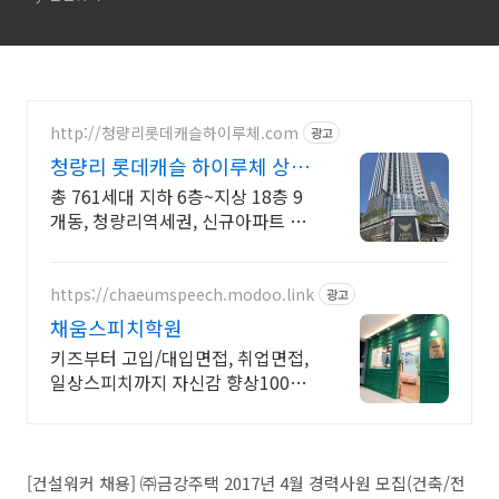
사)
http://청량리롯데캐슬하이루체.com
광고
청량리 롯데캐슬 하이루체 상담
: 492-4924
총 761세대 지하 6층~지상 18층 9
개동, 청량리역세권, 신규아파트 입
주중
https://chaeumspeech.modoo.link
광고
채움스피치학원
키즈부터 고입/대입면접, 취업면접,
일상스피치까지 자신감 향상100%
프로그램
[건설워커 채용] ㈜금강주택 2017년 4월 경력사원 모집(건축/전