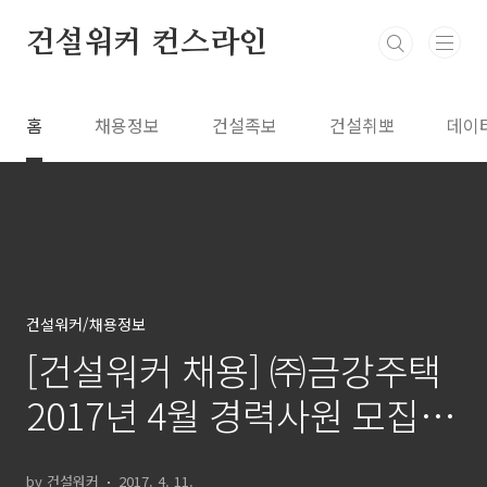
본문 바로가기
건설워커 컨스라인
홈
채용정보
건설족보
건설취뽀
데이
건설워커/채용정보
[건설워커 채용] ㈜금강주택
2017년 4월 경력사원 모집
(건축/전기/기계/HSE/CS/인
by 건설워커
2017. 4. 11.