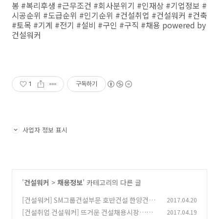
봉 #복리후생 #근무조건 #회사분위기 #인재상 #기업정보 #
시공순위 #도급순위 #인기순위 #건설취업 #건설워커 #건축
#토목 #기계 #전기 #설비 #구인 #구직 #채용 powered by
건설워커
1
구독하기
사업자 정보 표시
'
건설워커
>
채용정보
' 카테고리의 다른 글
[건설워커] SM그룹건설부문 호반건설 한양건설
2017.04.20
영동건설 채용정보
[건설취업 건설워커] 뜨거운 건설채용시장…코
2017.04.19
(0)