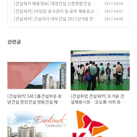
오롱·서희 등 중견 건설사 채용 활발
[건설워커 채용정보] 대경건설 신한종합건설 화
2017.04.10
(0)
성산업 진흥기업 대우조선해양건설
[건설워커] SK임업 공사관리 및 공무 채용공고 #
2017.04.07
(0)
건설취업 #기술직
[건설워커] 건설리더 대우건설 2017년 4월 전문
2017.04.06
(0)
직[건축] 특별채용 pj계약직
(0)
관련글
[건설워커] SM그룹건설부문 호
[건설취업 건설워커] 뜨거운 건
반건설 한양건설 영동건설 채용
설채용시장…코오롱·서희 등 중
정보
견 건설사 채용 활발