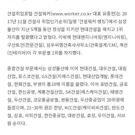
건설취업포털 건설워커(www.worker.co.kr 대표 유종현)는 20
17년 11월 건설사 취업인기순위(일명 ‘건설워커 랭킹’)에서 삼성
물산이 지난 5개월 동안 정상을 지키던 현대건설을 제치고 1위
자리를 탈환했다고 밝혔다. 이밖에 현대엔지니어링(엔지니어링),
구산토건(전문건설), 삼우씨엠건축사사무소(건축설계/CM), 계선
(인테리어)이 각 부문별 1위를 차지했다.
종합건설 부문에서는 삼성물산에 이어 현대건설, 대우건설, 대림
산업, 포스코건설, GS건설(지에스건설), 현대산업개발, 롯데건
설, 한화건설, 부영이 톱10에 이름을 올렸다. 이어 호반건설, 금호
건설, 한신공영, 계룡건설산업, SK건설(에스케이건설), 태영건
설, 두산건설, 코오롱글로벌, 쌍용건설, 두산중공업이 20위권에
들었으며, 21~30위 권은 한양, KCC건설(케이씨씨건설), 반도건
설, 삼호, 서희건설, 한진중공업, 대방건설, 효성, 우미건설, 서브
원 순이다.