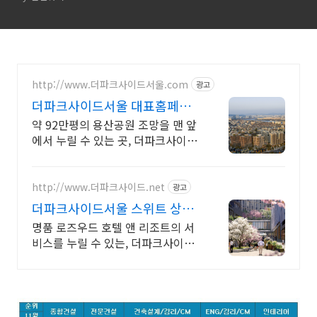
http://www.더파크사이드서울.com
광고
더파크사이드서울 대표홈페이
지 현대건설의 대규모 프로젝
약 92만평의 용산공원 조망을 맨 앞
트!
에서 누릴 수 있는 곳, 더파크사이드
서울!
http://www.더파크사이드.net
광고
더파크사이드서울 스위트 상담
신세계백화점 프리미엄 몰까지
명품 로즈우드 호텔 앤 리조트의 서
비스를 누릴 수 있는, 더파크사이드
서울 스위트