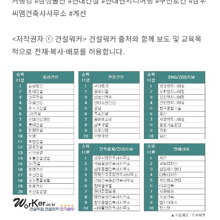
커랭킹 #삼성물산 #현대건설 #현대엔지니어링 #구산토건 #삼우
씨엠건축사사무소 #계선
<저작권자 ⓒ 건설워커> 건설워커 출처와 함께 보도 및 교육목
적으로 전재·복사·배포를 허용합니다.