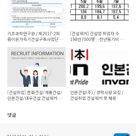
기초과학연구원 / 제2017-2회
[건설워커] 건설업 취업자 수
중이온가속기건설구축사업단
198만7000명…전년동기비 10
정규직원 채용공고
만8000명↑
[건설취업] 한화건설/계룡건설/
인본건설(주) / 경력사원 모집 /
인본건설/대우건설 건설워커 채
건설취업 건설워커 핫 채용
용
댓글