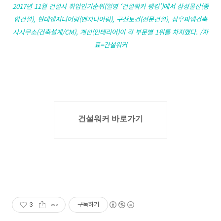
2017년 11월 건설사 취업인기순위(일명 ‘건설워커 랭킹’)에서 삼성물산(종
합건설), 현대엔지니어링(엔지니어링), 구산토건(전문건설), 삼우씨엠건축
사사무소(건축설계/CM), 계선(인테리어)이 각 부문별 1위를 차지했다. /자
료=건설워커
건설워커 바로가기
3
구독하기