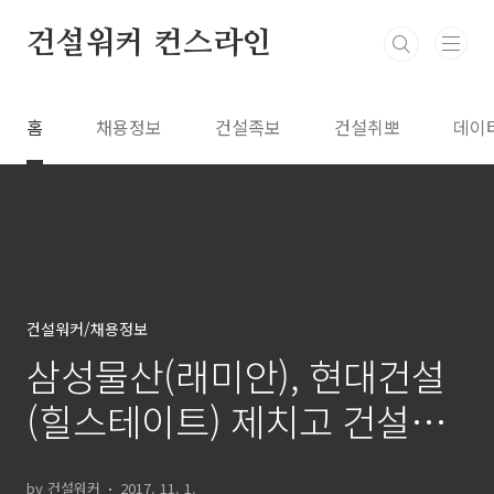
본문 바로가기
건설워커 컨스라인
홈
채용정보
건설족보
건설취뽀
데이
건설워커/채용정보
삼성물산(래미안), 현대건설
(힐스테이트) 제치고 건설취
업 인기 1위
by 건설워커
2017. 11. 1.