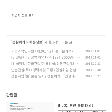
사업자 정보 표시
'
건설워커
>
채용정보
' 카테고리의 다른 글
기초과학연구원 / 제2017-2회 중이온가속기건
2017.11.01
설구축사업단 정규직원 채용공고
[건설워커] 건설업 취업자 수 198만7000명…전
2017.11.01
(0)
년동기비 10만8000명↑
[건설취업] 한화건설/계룡건설/인본건설/대우건
2017.10.31
(0)
설 건설워커 채용
인본건설(주) / 경력사원 모집 / 건설취업 건설워
2017.10.30
(0)
커 핫 채용
건설취업 '문' 뚫는 열쇠? 건설워커…'건설-취업-
2017.10.27
(0)
문' 열-어-라!
(0)
관련글