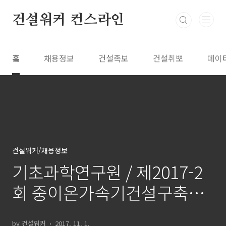
본문 바로가기
건설워커 컨스라인
홈
채용정보
건설족보
건설취뽀
데이
건설워커/채용정보
기초과학연구원 / 제2017-2
회 중이온가속기건설구축사
업단 정규직원 채용공고
by 건설워커
2017. 11. 1.