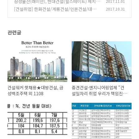
삼성물산(래미안), 현대건설(힐스테이트) 제치고
2017.11.01
(0)
건설취업 인기 1위
[건설취업] 한화건설/계룡건설/인본건설/대우건
2017.10.31
(0)
설 건설워커 채용
(0)
관련글
건설워커 핫채용★대방건설, 금
중견건설·엔지니어링업체 "건
성백조주택 외 1108
설일자리 취업 우리가 책임진
다"