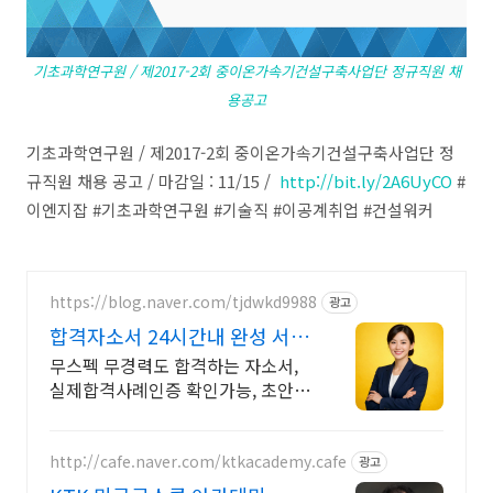
기초과학연구원 / 제2017-2회 중이온가속기건설구축사업단 정규직원 채
용공고
기초과학연구원 / 제2017-2회 중이온가속기건설구축사업단 정
규직원 채용 공고 / 마감일 : 11/15 /
http://bit.ly/2A6UyCO
#
이엔지잡 #기초과학연구원 #기술직 #이공계취업 #건설워커
https://blog.naver.com/tjdwkd9988
광고
합격자소서 24시간내 완성 서류
합격의 비밀
무스펙 무경력도 합격하는 자소서,
실제합격사례인증 확인가능, 초안없
어도 가능
http://cafe.naver.com/ktkacademy.cafe
광고