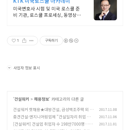
KTK 미국로스쿨 아카데미
미국변호사 시험 및 미국 로스쿨 준
비 기관, 로스쿨 프로세싱, 동영상 강
의 진행
1
구독하기
사업자 정보 표시
'
건설워커
>
채용정보
' 카테고리의 다른 글
건설워커 핫채용★대방건설, 금성백조주택 외 1
2017.11.08
108
중견건설·엔지니어링업체 "건설일자리 취업 우
2017.11.06
(0)
리가 책임진다"
[건설워커] 건설업 취업자 수 198만7000명…전
2017.11.01
(0)
년동기비 10만8000명↑