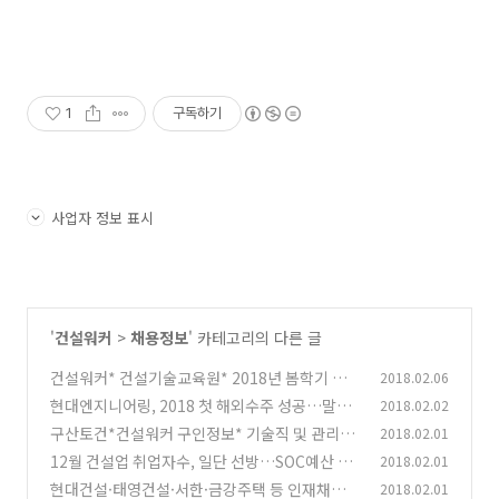
1
구독하기
사업자 정보 표시
'
건설워커
>
채용정보
' 카테고리의 다른 글
건설워커* 건설기술교육원* 2018년 봄학기 취
2018.02.06
업지원 국비 무료교육과정 안내
현대엔지니어링, 2018 첫 해외수주 성공…말레
2018.02.02
(0)
이시아 정유공장 고도화 사업
구산토건*건설워커 구인정보* 기술직 및 관리직
2018.02.01
(0)
모집(토목직/관리직)
12월 건설업 취업자수, 일단 선방…SOC예산 감
2018.02.01
(0)
소등 "앞으로가 문제"
현대건설·태영건설·서한·금강주택 등 인재채
2018.02.01
(0)