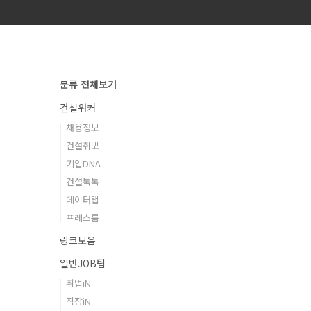
분류 전체보기
건설워커
채용정보
건설취뽀
기업DNA
건설톡톡
데이터랩
프레스룸
링크모음
일반JOB팁
취업iN
직장iN