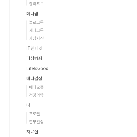
잡리포트
머니랩
블로그톡
재테크톡
가상자산
IT인터넷
피싱범죄
LifeIsGood
메디컬잡
메디오픈
건강의학
나
프로필
촌부일상
자료실