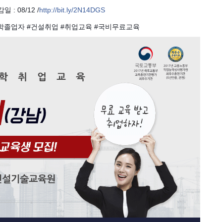
: 08/12 /
http://bit.ly/2N14DGS
학졸업자 #건설취업 #취업교육 #국비무료교육