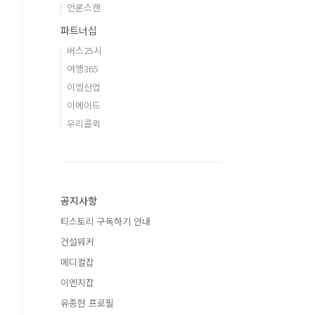
언론스캔
파트너십
버스25시
여행365
이엠산업
이메이드
우리콜퀵
공지사항
티스토리 구독하기 안내
건설워커
메디컬잡
이엔지잡
유종현 프로필