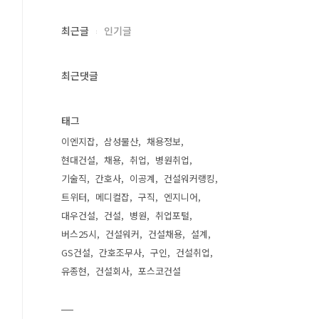
최근글
인기글
최근댓글
태그
이엔지잡
삼성물산
채용정보
현대건설
채용
취업
병원취업
기술직
간호사
이공계
건설워커랭킹
트위터
메디컬잡
구직
엔지니어
대우건설
건설
병원
취업포털
버스25시
건설워커
건설채용
설계
GS건설
간호조무사
구인
건설취업
유종현
건설회사
포스코건설