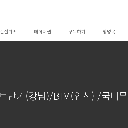
건설취뽀
데이터랩
구독하기
방명록
트단기(강남)/BIM(인천) /국비