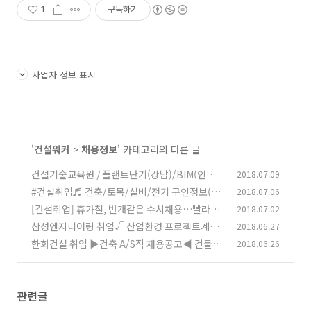
1
구독하기
사업자 정보 표시
'
건설워커
>
채용정보
' 카테고리의 다른 글
건설기술교육원 / 플랜트단기(강남)/BIM(인천) /
2018.07.09
국비무료 취업교육
#건설취업♬ 건축/토목/설비/전기 구인정보(7/
2018.07.06
(0)
6)
[건설취업] 휴가철, 번개같은 수시채용…빨라야
2018.07.02
(0)
먼저 잡는다
삼성엔지니어링 취업√ 산업환경 프로젝트계약
2018.06.27
(0)
직 경력채용√
한화건설 취업 ▶건축 A/S직 채용공고◀ 건물보
2018.06.26
(0)
수원 및 영선원
(0)
관련글