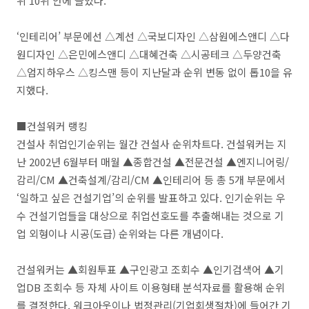
위 10위 안에 들었다.
‘인테리어’ 부문에선 △계선 △국보디자인 △삼원에스앤디 △다
원디자인 △은민에스앤디 △대혜건축 △시공테크 △두양건축
△엄지하우스 △킹스맨 등이 지난달과 순위 변동 없이 톱10을 유
지했다.
■건설워커 랭킹
건설사 취업인기순위는 월간 건설사 순위차트다. 건설워커는 지
난 2002년 6월부터 매월 ▲종합건설 ▲전문건설 ▲엔지니어링/
감리/CM ▲건축설계/감리/CM ▲인테리어 등 총 5개 부문에서
‘일하고 싶은 건설기업’의 순위를 발표하고 있다. 인기순위는 우
수 건설기업들을 대상으로 취업선호도를 추출해내는 것으로 기
업 외형이나 시공(도급) 순위와는 다른 개념이다.
건설워커는 ▲회원투표 ▲구인광고 조회수 ▲인기검색어 ▲기
업DB 조회수 등 자체 사이트 이용형태 분석자료를 활용해 순위
를 결정한다. 워크아웃이나 법정관리(기업회생절차)에 들어간 기