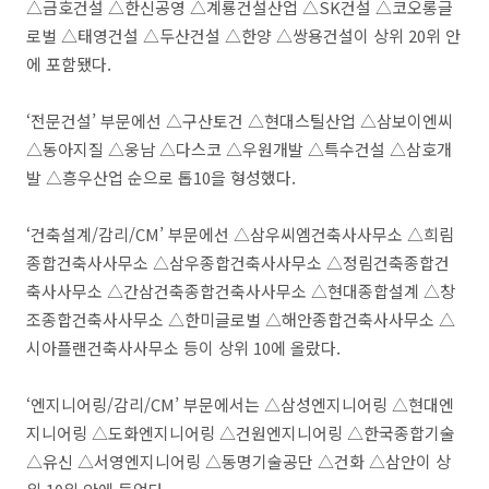
△금호건설 △한신공영 △계룡건설산업 △SK건설 △코오롱글
로벌 △태영건설 △두산건설 △한양 △쌍용건설이 상위 20위 안
에 포함됐다.
‘전문건설’ 부문에선 △구산토건 △현대스틸산업 △삼보이엔씨
△동아지질 △웅남 △다스코 △우원개발 △특수건설 △삼호개
발 △흥우산업 순으로 톱10을 형성했다.
‘건축설계/감리/CM’ 부문에선 △삼우씨엠건축사사무소 △희림
종합건축사사무소 △삼우종합건축사사무소 △정림건축종합건
축사사무소 △간삼건축종합건축사사무소 △현대종합설계 △창
조종합건축사사무소 △한미글로벌 △해안종합건축사사무소 △
시아플랜건축사사무소 등이 상위 10에 올랐다.
‘엔지니어링/감리/CM’ 부문에서는 △삼성엔지니어링 △현대엔
지니어링 △도화엔지니어링 △건원엔지니어링 △한국종합기술
△유신 △서영엔지니어링 △동명기술공단 △건화 △삼안이 상