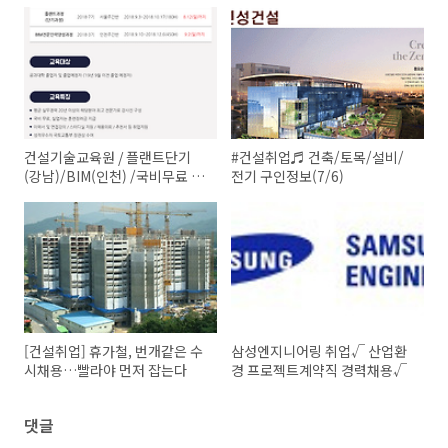
건설기술교육원 / 플랜트단기
#건설취업♬ 건축/토목/설비/
(강남)/BIM(인천) /국비무료 취
전기 구인정보(7/6)
업교육
[건설취업] 휴가철, 번개같은 수
삼성엔지니어링 취업√ 산업환
시채용…빨라야 먼저 잡는다
경 프로젝트계약직 경력채용√
댓글