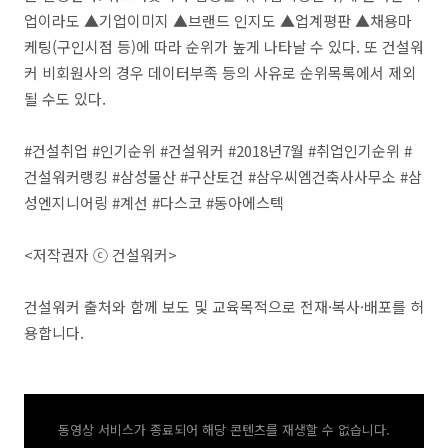
업이라도 ▲기업이미지 ▲브랜드 인지도 ▲업계평판 ▲채용마
케팅(구인시점 등)에 따라 순위가 높게 나타날 수 있다. 또 건설워
커 비회원사의 경우 데이터부족 등의 사유로 순위목록에서 제외
될 수도 있다.
#건설취업 #인기순위 #건설워커 #2018년7월 #취업인기순위 #
건설워커랭킹 #삼성물산 #구산토건 #삼우씨엠건축사사무소 #삼
성엔지니어링 #계선 #다스코 #동아에스텍
<저작권자 ⓒ 건설워커>
건설워커 출처와 함께 보도 및 교육목적으로 전재·복사·배포를 허
용합니다.
동영상 서비스가 종료되어 해당 콘텐츠를 재생할 수 없습니다.