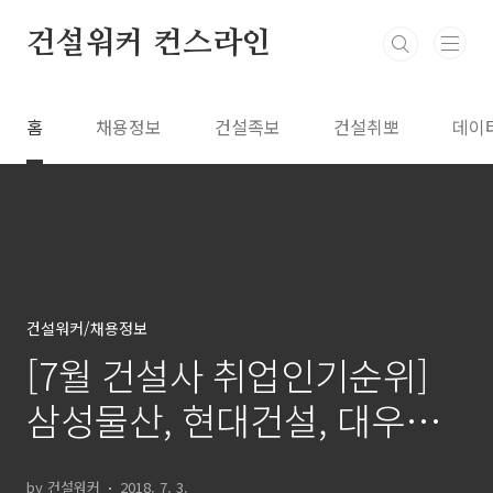
본문 바로가기
건설워커 컨스라인
홈
채용정보
건설족보
건설취뽀
데이
건설워커/채용정보
[7월 건설사 취업인기순위]
삼성물산, 현대건설, 대우건
설, 대림산업 빅4
by 건설워커
2018. 7. 3.