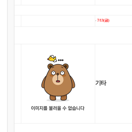
-
7
/13(금)
기타