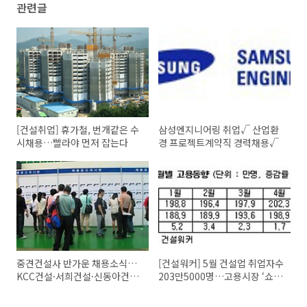
관련글
[건설취업] 휴가철, 번개같은 수
삼성엔지니어링 취업√ 산업환
시채용…빨라야 먼저 잡는다
경 프로젝트계약직 경력채용√
중견건설사 반가운 채용소식…
[건설워커] 5월 건설업 취업자수
KCC건설·서희건설·신동아건
203만5000명…고용시장 ‘쇼
설·보미건설 등
크’→ '대란'