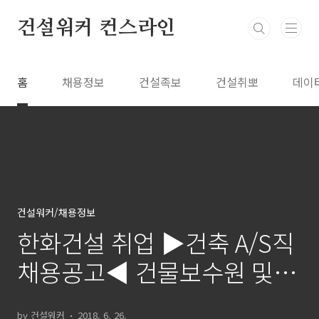
본문 바로가기
건설워커 컨스라인
홈
채용정보
건설족보
건설취뽀
데이
건설워커/채용정보
한화건설 취업 ▶건축 A/S직
채용공고◀ 건물보수원 및 영
선원
by 건설워커
2018. 6. 26.