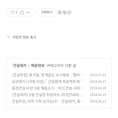
1
구독하기
사업자 정보 표시
'
건설워커
>
채용정보
' 카테고리의 다른 글
[건설취업] 휴가철, 번개같은 수시채용…빨라야
2018.07.02
먼저 잡는다
삼성엔지니어링 취업√ 산업환경 프로젝트계약
2018.06.27
(0)
직 경력채용√
중견건설사 반가운 채용소식…KCC건설·서희건
2018.06.20
(0)
설·신동아건설·보미건설 등
[건설워커] 5월 건설업 취업자수 203만5000
2018.06.19
(0)
명…고용시장 ‘쇼크’→ '대란'
건설취업, 아직 기회 남아있다!…건설워커, 중견
2018.06.12
(0)
사 인재채용 소식 공개
(0)