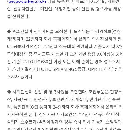
(
www.worker.co.kr
대표 유종현)에 따르면 KCC건설, 서희건
설, 신동아건설, 보미건설, 대창기업 등이 신입 및 경력사원 채용
을 진행한다.
◆ KCC건설이 신입사원을 모집한다. 모집부문은 경영정보(전산
계열)이며 22일까지 회사 홈페이지에서 온라인 입사지원하면 된
다. 공통자격요건은 △4년제 정규대학 관련학과 기졸업자 및 8월
졸업예정자 중 즉시근무 가능한 자 △전학년 평점 3.0이상(4.5만
점 기준) △TOEIC 650점 이상 또는 이에 준하는 영어 성적소지
자 △영어말하기(TOEIC SPEAKING 5등급, OPIc IL 이상) 성적
소지자 등이다.
◆ 서희건설이 신입 및 경력사원을 모집한다. 모집부문은 현장소
장, 시공/공무, 안전관리, 보건관리, 기계설비, 전기관리, 건축관
리, 품질관리(QC) 등이며 24일까지 회사 홈페이지에서 온라인 입
사지원하면 된다. 신입사원 자격요건은 △4년제 정규대학 이상
졸업자 △수료자/졸업예정자의 경우 즉시 입사 가능자 △병역필
혹은 면제자로서 해외여행에 결격사유가 없는 자 △관련 자격증