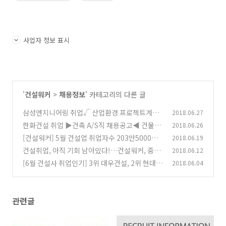
사업자 정보 표시
'
건설워커
>
채용정보
' 카테고리의 다른 글
삼성엔지니어링 취업√ 산업환경 프로젝트계약
2018.06.27
직 경력채용√
한화건설 취업 ▶건축 A/S직 채용공고◀ 건물보
2018.06.26
(0)
수원 및 영선원
[건설워커] 5월 건설업 취업자수 203만5000
2018.06.19
(0)
명…고용시장 ‘쇼크’→ '대란'
건설취업, 아직 기회 남아있다!…건설워커, 중견
2018.06.12
(0)
사 인재채용 소식 공개
[6월 건설사 취업인기] 3위 대우건설, 2위 현대건
2018.06.04
(0)
설, 1위는?
(0)
관련글