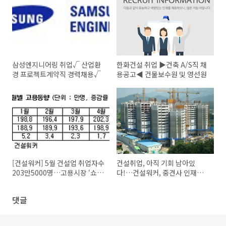
삼성엔지니어링 취업√ 산업환
한화건설 취업 ▶건축 A/S직 채
경 프로젝트계약직 경력채용√
용공고◀ 건물보수원 및 영선원
[건설워커] 5월 건설업 취업자수
건설취업, 아직 기회 남아있
203만5000명…고용시장 ‘쇼
다!…건설워커, 중견사 인재채
크’→ '대란'
용 소식 공개
댓글