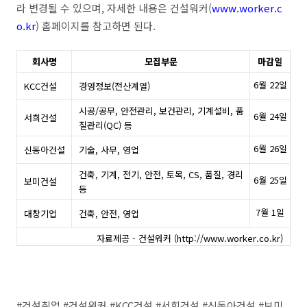
라 변경될 수 있으며, 자세한 내용은 건설워커(
www.worker.c
o.kr
) 홈페이지를 참고하면 된다.
회사명
모집부문
마감일
6월 22일
KCC건설
경영정보(전산계열)
시공/공무, 안전관리, 보건관리, 기계설비, 품
6월 24일
서희건설
질관리(QC) 등
6월 26일
신동아건설
기술, 사무, 영업
건축, 기계, 전기, 안전, 토목, CS, 품질, 경리
6월 25일
보미건설
등
7월 1일
대창기업
건축, 안전, 영업
자료제공 - 건설워커 (http://www.worker.co.kr)
#건설취업 #건설워커 #KCC건설 #서희건설 #신동아건설 #보미