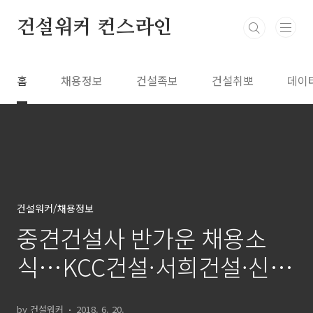
본문 바로가기
건설워커 컨스라인
홈
채용정보
건설족보
건설취뽀
데이
건설워커/채용정보
중견건설사 반가운 채용소
식…KCC건설·서희건설·신
동아건설·보미건설 등
by 건설워커
2018. 6. 20.