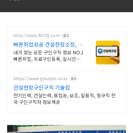
http://www.워크잡.com
광고
빠른취업성공 건설현장소장, 경
비원, 건축인부, 노가다
내가 찾는 모든 구인구직 정보 NO.1
빠른취업, 무료구인등록, 실시간채
용
https://www.gisuljob.co.kr
광고
건설현장구인구직 기술잡
전기인력, 건설인력, 용접공, 보조, 일용직, 정규직 전
국 구인구직자 정보제공