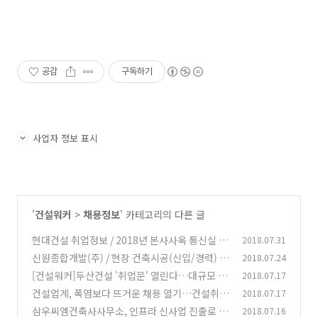
공감
구독하기
사업자 정보 표시
'
건설워커
>
채용정보
' 카테고리의 다른 글
현대건설 취업정보 / 2018년 본사사옥 통신실 경
2018.07.31
력직모집[채용마감]
신원종합개발(주) / 현장 건축시공(신입/경력) 모
2018.07.24
(0)
집 /건설워커 취업
[건설워커]두산건설 '취업문' 열린다…대규모 정
2018.07.17
(0)
규직 경력 공채
건설업계, 폭염보다 뜨거운 채용 열기…건설취업
2018.07.17
(0)
간만에 희소식
삼우씨엠건축사사무소, 인프라 신사업 진출로 사
2018.07.16
(0)