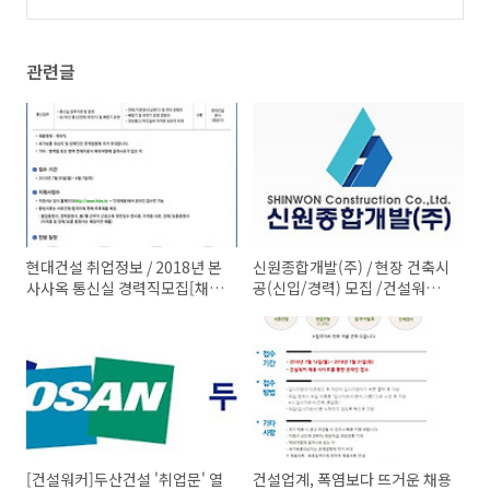
업다각화
(0)
관련글
현대건설 취업정보 / 2018년 본
신원종합개발(주) / 현장 건축시
사사옥 통신실 경력직모집[채용
공(신입/경력) 모집 /건설워커
마감]
취업
[건설워커]두산건설 '취업문' 열
건설업계, 폭염보다 뜨거운 채용