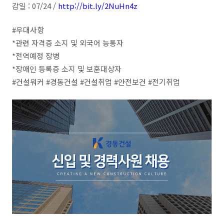
감일 : 07/24 /
http://bit.ly/2NuHn4z
#우대사항
*관련 자격증 소지 및 외국어 능통자
*전역예정 장병
*장애인 등록증 소지 및 보훈대상자
#건설워커 #경동건설 #건설취업 #안전보건 #전기취업