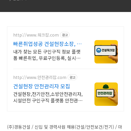
http://www.워크잡.com
광고
빠른취업성공 건설현장소장, 경
비원, 건축인부, 노가다
내가 찾는 모든 구인구직 정보 플랫
폼 빠른취업, 무료구인등록, 실시간
채용
http://www.안전관리잡.com
광고
건설현장 안전관리자 모집
건설현장,전기안전,소방안전관리자,
시설안전 구인구직 플랫폼 안전관리
잡
(주)경동건설 / 신입 및 경력사원 채용(건설/안전보건/전기) / 마