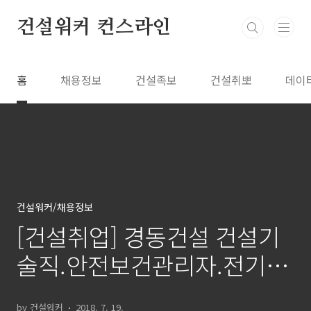
본문 바로가기
건설워커 컨스라인
홈
채용정보
건설족보
건설취뽀
데이
건설워커/채용정보
[건설취업] 경동건설 건설기
술직.안전보건관리자.전기기
술기능직
by 건설워커
2018. 7. 19.