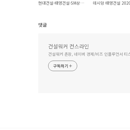
현대건설·태영건설·SM상선/건설부문 2020 채용속보
댓글
건설워커 컨스라인
건설워커 촌장, 네이버 경제/비즈 인플루언서 티
구독하기