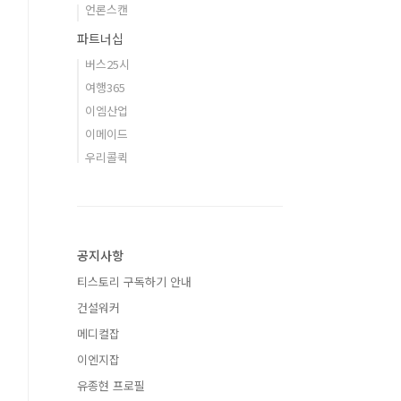
언론스캔
파트너십
버스25시
여행365
이엠산업
이메이드
우리콜퀵
공지사항
티스토리 구독하기 안내
건설워커
메디컬잡
이엔지잡
유종현 프로필