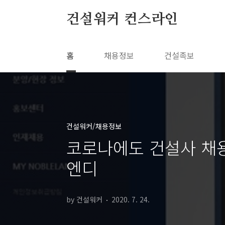
본문 바로가기
건설워커 컨스라인
홈
채용정보
건설족보
건설워커/채용정보
코로나에도 건설사 채
엔디
by 건설워커
2020. 7. 24.