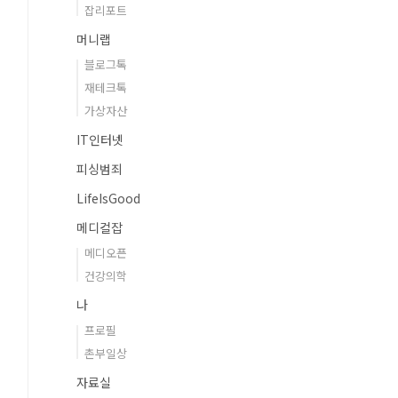
잡리포트
머니랩
블로그톡
재테크톡
가상자산
IT인터넷
피싱범죄
LifeIsGood
메디컬잡
메디오픈
건강의학
나
프로필
촌부일상
자료실