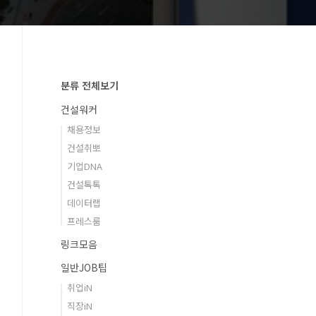
분류 전체보기
건설워커
채용정보
건설취뽀
기업DNA
건설톡톡
데이터랩
프레스룸
링크모음
일반JOB팁
취업iN
직장iN