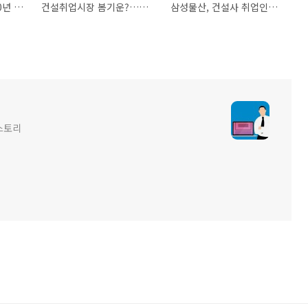
데시앙 태영건설 2020년 정규직 경력사원 채용…자격증 소지자 우대
건설취업시장 봄기운?…현대건설·코오롱글로벌·아이에스동서·대방건설 채용
삼성물산, 건설사 취업인기 23개월째 1위​…대우건설·대림산업 자리 바꿈
스토리