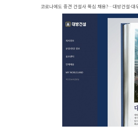
코로나에도 중견 건설사 뚝심 채용?…대방건설·대