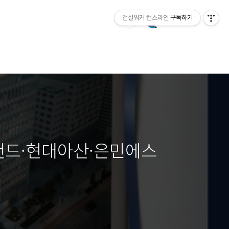
건설워커 컨스라인
구독하기
랜드·현대아산·은민에스