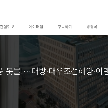
건설취뽀
데이터랩
구독하기
방명록
용 봇물!…대방·대우조선해양·이