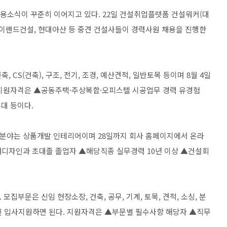
용소식이 꾸준히 이어지고 있다. 22일 건설취업플랫폼 건설워커(대
 이랜드건설, 현대아산 등 중견 건설사들이 경력사원 채용을 진행한
CS(건축), 구조, 전기, 조경, 예산견적, 일반토목 등이며 8월 4일
 지원자격은 ▲공동주택·주상복합·오피스텔 시공업무 경력 유경험
우대 등이다.
분야는 상품개발 인테리어이며 28일까지 회사 홈페이지에서 온라
내디자인과 초대졸 졸업자 ▲해당직종 실무경력 10년 이상 ▲건설회
집부문은 신임 현장소장, 건축, 공무, 기계, 토목, 견적, 소싱, 분
인 입사지원하면 된다. 지원자격은 ▲부문별 필수사항 해당자 ▲직무