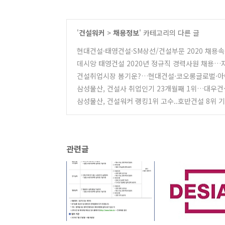
'
건설워커
>
채용정보
' 카테고리의 다른 글
현대건설·태영건설·SM상선/건설부문 2020 채용
데시앙 태영건설 2020년 정규직 경력사원 채용…
건설취업시장 봄기운?…현대건설·코오롱글로벌·아
삼성물산, 건설사 취업인기 23개월째 1위​…대우건
삼성물산, 건설워커 랭킹1위 고수..호반건설 8위 
관련글