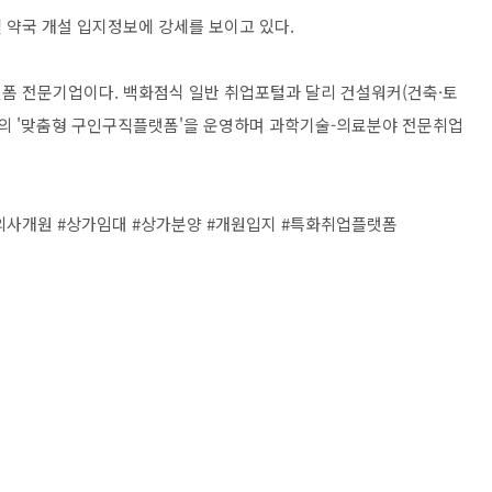
 약국 개설 입지정보에 강세를 보이고 있다.
랫폼 전문기업이다. 백화점식 일반 취업포털과 달리 건설워커(건축·토
 3개의 '맞춤형 구인구직플랫폼'을 운영하며 과학기술-의료분야 전문취업
의사개원 #상가임대 #상가분양 #개원입지 #특화취업플랫폼