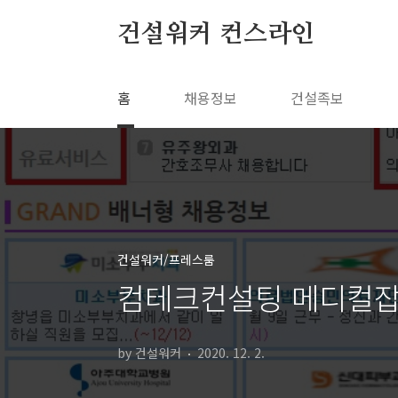
본문 바로가기
건설워커 컨스라인
홈
채용정보
건설족보
건설워커/프레스룸
컴테크컨설팅 메디컬잡
by 건설워커
2020. 12. 2.