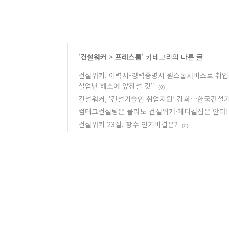
'
건설워커
>
프레스룸
' 카테고리의 다른 글
건설워커, 이력서-경력증명서 원스톱서비스로 취업
실업난 해소에 앞장설 것"
(0)
건설워커, ‘건설기술인 취업지원’ 강화…한국건설
컴테크컨설팅은 몰라도 건설워커·메디컬잡은 안다!
건설워커 23살, 장수 인기비결은?
(0)
건설워커, ‘굿콘텐츠서비스인증’ 획득…특화취업포
관련글