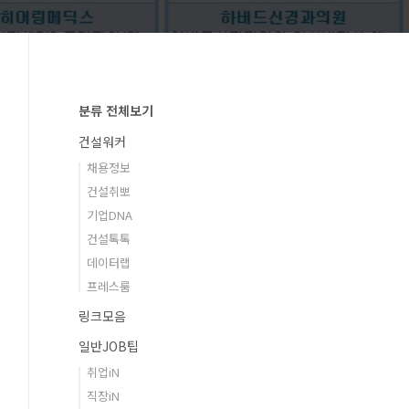
분류 전체보기
건설워커
채용정보
건설취뽀
기업DNA
건설톡톡
데이터랩
프레스룸
링크모음
일반JOB팁
취업iN
직장iN