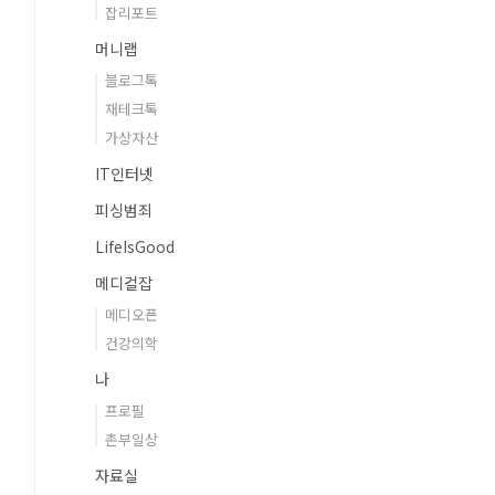
잡리포트
머니랩
블로그톡
재테크톡
가상자산
IT인터넷
피싱범죄
LifeIsGood
메디컬잡
메디오픈
건강의학
나
프로필
촌부일상
자료실