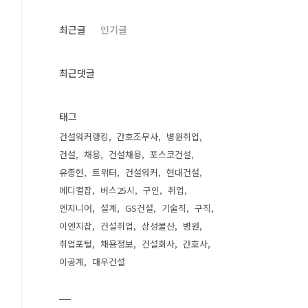
최근글
인기글
최근댓글
태그
건설워커랭킹
간호조무사
병원취업
건설
채용
건설채용
포스코건설
유종현
트위터
건설워커
현대건설
메디컬잡
버스25시
구인
취업
엔지니어
설계
GS건설
기술직
구직
이엔지잡
건설취업
삼성물산
병원
취업포털
채용정보
건설회사
간호사
이공계
대우건설