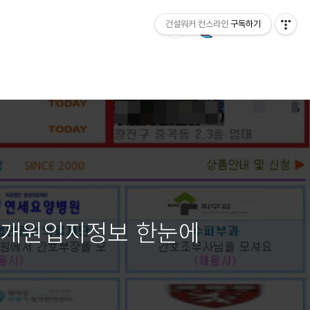
건설워커 컨스라인
구독하기
+개원입지정보 한눈에