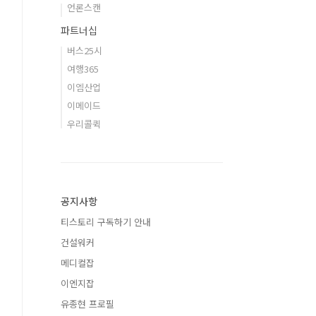
언론스캔
파트너십
버스25시
여행365
이엠산업
이메이드
우리콜퀵
공지사항
티스토리 구독하기 안내
건설워커
메디컬잡
이엔지잡
유종현 프로필