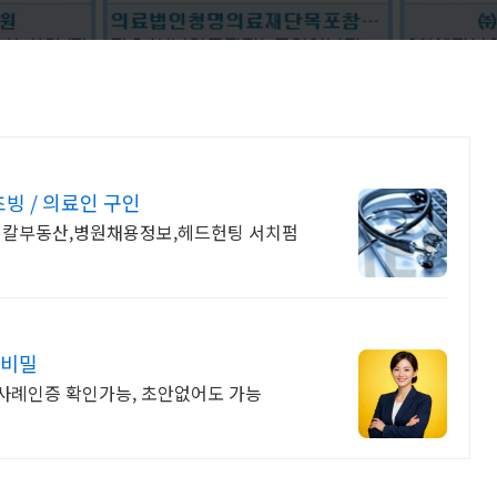
빙 / 의료인 구인
디칼부동산,병원채용정보,헤드헌팅 서치펌
 비밀
사례인증 확인가능, 초안없어도 가능