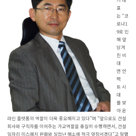
표
는 “코
로나1
9로 인
해 앞
당겨
진 비
대
면 언
택
트 시
대
를 맞
아 온
라인 플랫폼의 역할이 더욱 중요해지고 있다”며 "앞으로도 건설
회사와 구직자를 이어주는 가교역할을 충실히 수행하면서, 건설
일자리 미스매치 완화와 실업난 해소에 적극 앞장서겠다”고 말했