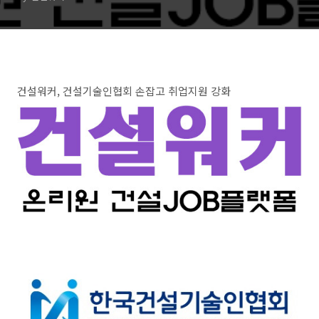
미스매치 완화와 실업난 해소
에 앞장설 것"
건설워커, 건설기술인협회 손잡고 취업지원 강화