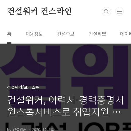
본문 바로가기
건설워커 컨스라인
홈
채용정보
건설족보
건설취뽀
데이
건설워커/프레스룸
건설워커, 이력서-경력증명서
원스톱서비스로 취업지원 강
화! 유종현 대표 "건설일자리
by 건설워커
2020. 12. 10.