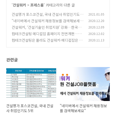
'
건설워커
>
프레스룸
' 카테고리의 다른 글
건설명가 포스코건설, 국내 건설사 취업인기도 5
2021.01.05
위
"네이버에서 건설워커 채용정보를 검색해보세
2020.12.20
(0)
요"
건설워커, ‘건설기술인 취업지원’ 강화…한국건
2020.12.09
(0)
설기술인협회 경력증명서 조회 확인 원스톱으로!
컴테크컨설팅 메디컬잡 홈페이지 전면개편…구
2020.12.02
인구직+개원입지정보 한눈에
(0)
컴테크컨설팅은 몰라도 건설워커·메디컬잡은 안
2020.11.13
(0)
다!
(0)
관련글
건설명가 포스코건설, 국내 건설
"네이버에서 건설워커 채용정보
사 취업인기도 5위
를 검색해보세요"