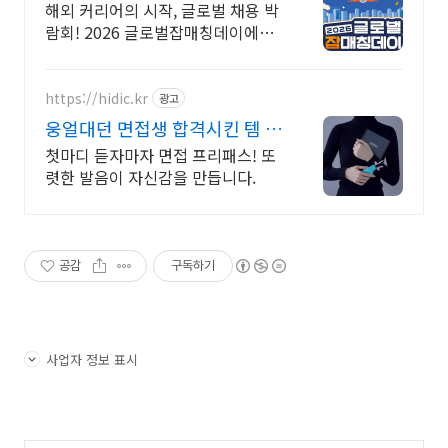
해외 커리어의 시작, 글로벌 채용 박
람회! 2026 글로벌잡매칭데이에서
글로벌 기업과 직접 만날 수 있는 기
회를 놓치지 마세요!
https://hidic.kr
광고
웅얼대던 면접생 합격시킨 템 면
접 합격 필수템
첫마디 듣자마자 면접 프리패스! 또
렷한 발음이 자신감을 만듭니다.
공감
구독하기
사업자 정보 표시