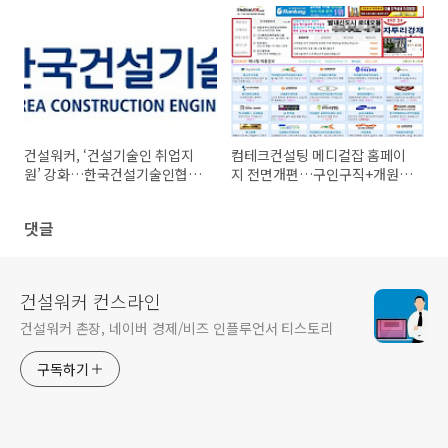
건설워커, ‘건설기술인 취업지
컴테크컨설팅 메디컬잡 홈페이
원’ 강화…한국건설기술인협회
지 전면개편…구인구직+개원입
경력증명서 조회 확인 원스톱으
지정보 한눈에
로!
댓글
건설워커 컨스라인
건설워커 촌장, 네이버 경제/비즈 인플루언서 티스토리
구독하기