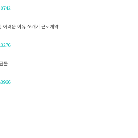
10742
전환 어려운 이유 쪼개기 근로계약
23276
 금물
83966