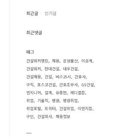
최근글
인기글
최근댓글
태그
건설워커랭킹
채용
삼성물산
이공계
건설워커
현대건설
대우건설
건설채용
건설
버스25시
간호사
구직
포스코건설
간호조무사
GS건설
엔지니어
설계
유종현
메디컬잡
취업
기술직
병원
병원취업
취업포털
트위터
건설취업
이엔지잡
구인
건설회사
채용정보