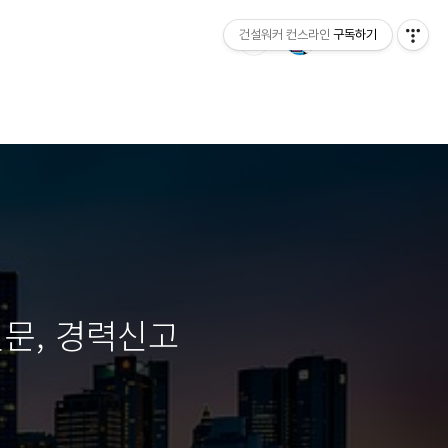
건설워커 컨스라인
구독하기
질문, 경력신고