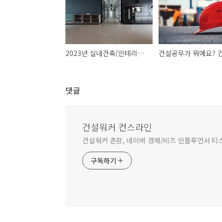
2023년 실내건축(인테리어) 도급순위 톱30위
댓글
건설워커 컨스라인
건설워커 촌장, 네이버 경제/비즈 인플루언서 티
구독하기