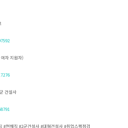
고
97592
. 여자 지원자)
17276
 2군 건설사
68791
 #현채직 #2군건설사 #대형건설사 #취업스펙점검