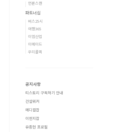
언론스캔
파트너십
버스25시
여행365
이엠산업
이메이드
우리콜퀵
공지사항
티스토리 구독하기 안내
건설워커
메디컬잡
이엔지잡
유종현 프로필