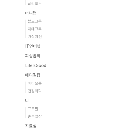
잡리포트
머니랩
블로그톡
재테크톡
가상자산
IT인터넷
피싱범죄
LifeIsGood
메디컬잡
메디오픈
건강의학
나
프로필
촌부일상
자료실