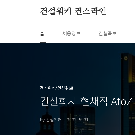
본문 바로가기
건설워커 컨스라인
홈
채용정보
건설족보
건설워커/건설취뽀
건설회사 현채직 AtoZ
by 건설워커
2023. 5. 31.