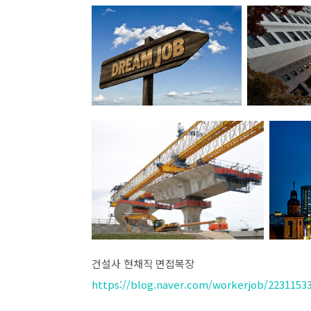
건설사 현채직 면접복장
https://blog.naver.com/workerjob/2231153