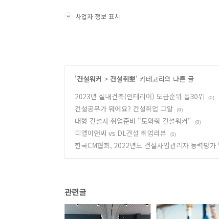
사업자 정보 표시
'
건설워커
>
건설취뽀
' 카테고리의 다른 글
2023년 실내건축(인테리어) 도급순위 톱30위
(0)
건설공무가 뭐에요? 건설취업 그알
(0)
대형 건설사 취업준비 "도와줘 건설워커"
(0)
디엘이앤씨 vs DL건설 취업리뷰
(0)
한국CM협회, 2022년도 건설사업관리자 능력평가
관련글