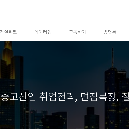
건설취뽀
데이터랩
구독하기
방명록
 중고신입 취업전략, 면접복장, 