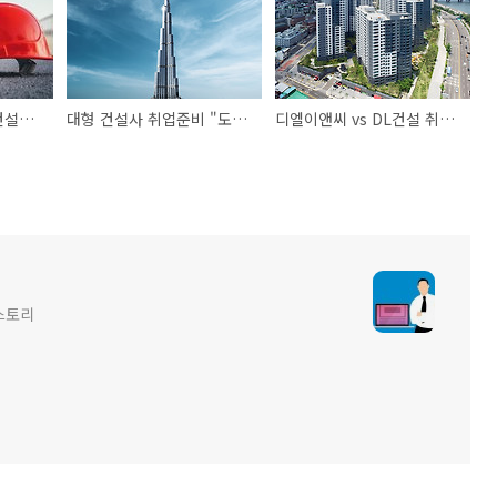
건설공무가 뭐에요? 건설취업 그알
대형 건설사 취업준비 "도와줘 건설워커"
디엘이앤씨 vs DL건설 취업리뷰
스토리