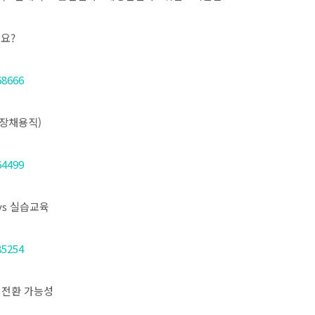
나요?
68666
현장채용직)
64499
vs 실습교육
85254
 전환 가능성