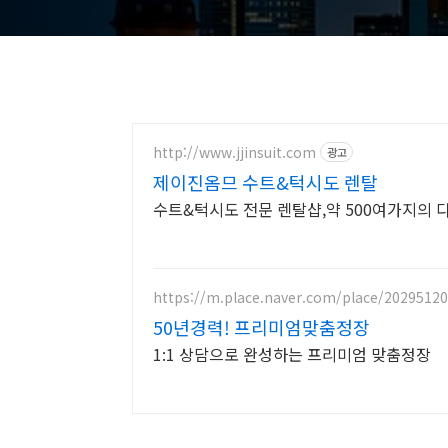
http://www.jjinsuit.com
광고
제이진옴므 수트&턱시도 렌탈
수트&턱시도 전문 렌탈샵,약 500여가지의 다
https://m.place.naver.com/place/2029512
50년경력! 프리미엄맞춤정장
1:1 상담으로 완성하는 프리미엄 맞춤정장