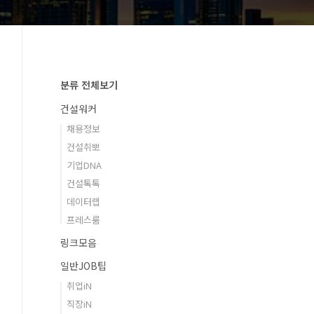
분류 전체보기
건설워커
채용정보
건설취뽀
기업DNA
건설톡톡
데이터랩
프레스룸
링크모음
일반JOB팁
취업iN
직장iN