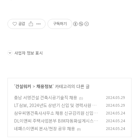
공감
구독하기
사업자 정보 표시
'
건설워커
>
채용정보
' 카테고리의 다른 글
충남 서영건설 건축시공기술직 채용
2024.05.29
(1)
LT삼보, 2024년도 상반기 신입 및 경력사원 채용
2024.05.29
삼우씨엠건축사사무소 채용 신규감리원 신입사
2024.05.24
(0)
원(CM, 감리)
DL이앤씨 주택사업본부 BIM자동화설계시스템
2024.05.24
(0)
개발 PJT전문직 채용(본사)
네패스이앤씨 본사/현장 공무 채용
2024.05.24
(0)
(0)