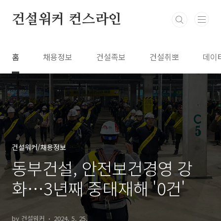
본문 바로가기
건설워커 컨스라인
홈
채용정보
건설족보
건설취뽀
데이
건설워커/채용정보
동부건설, 안전보건경영 강
화…3년째 중대재해 '0건'
by 건설워커
2024. 5. 25.