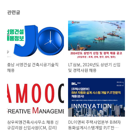
관련글
충남 서영건설 건축시공기술직
LT삼보, 2024년도 상반기 신입
채용
및 경력사원 채용
삼우씨엠건축사사무소 채용 신
DL이앤씨 주택사업본부 BIM자
규감리원 신입사원(CM, 감리)
동화설계시스템개발 PJT전문직