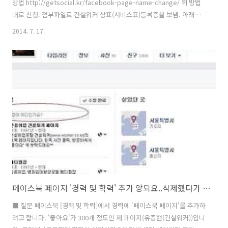
방법 http://getsocial.kr/facebook-page-name-change/ 위 방법
대로 신청. 첨부파일로 건설워커 상표(서비스표)등록증을 보냄. 아래와
같은 메일이 바로 날아옴 보낸사람: Facebook 14.07.16 10:15 주소추
2014. 7. 17.
가 수신차단 메일 내용 회원님, 안녕하세요. 페이지 이름 변경 요청을 제
출해 주셔서 감사합니다. 요청 검토 후 곧 답변을 드리겠습니다. 요청을
여러 개 제출하신 경우에는 빠른 응답이 어려울 수 있으니 양해를 부탁드
립니다. 페이지와 관련하여 더 궁금한 점이 있으면 고개 센터를 방문해
주세요. https://www.facebook.com/help/pages 감사합니다.
Face..
페이스북 페이지 '경력 및 학력' 추가 앙되요..삭제했다가 다시 추가??
■ 질문 페이스북 [경력 및 학력]에서 경력에 '페이스북 페이지'를 추가하
려고 합니다. '좋아요'가 300개 정도인 제 페이지(유종현(건설워커))입니