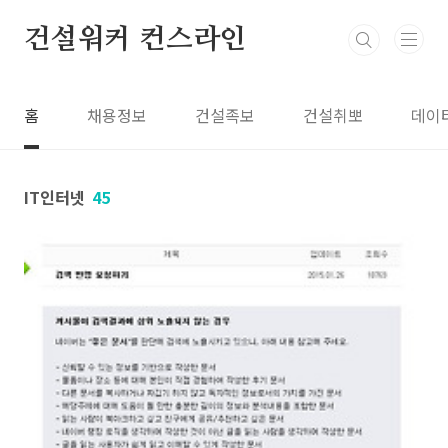
본문 바로가기
건설워커 컨스라인
홈
채용정보
건설족보
건설취뽀
데이
IT인터넷
45