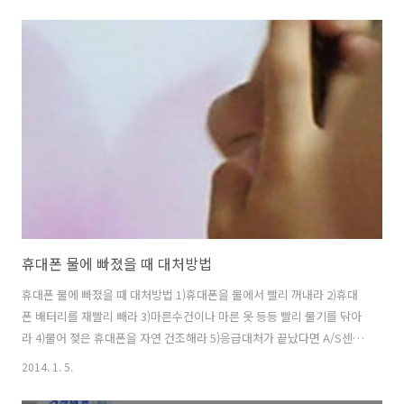
바일 메신저. 국내에선 대부분의 스마트폰 사용자가 모바일 메신저로 ‘카
카오톡(카톡)’을 사용한다. 모바일 메신저 사용자들은 한번 쓰기 시작한
서비스를 잘 바꾸지 않기 때문에 카톡이 선점한 국내 시장에 네이버 ‘라
인’의 설 자리는 없는 것 같다. 아직은~?! 카카오톡은 2013년 12월 기준
누적 가입자가 1억3000만명에 이른다. 이 중 국내 가입자는 3500만명인
것으로 파악된다. 국내 스마..
휴대폰 물에 빠졌을 때 대처방법
휴대폰 물에 빠졌을 때 대처방법 1)휴대폰을 물에서 빨리 꺼내라 2)휴대
폰 배터리를 재빨리 빼라 3)마른수건이나 마른 옷 등등 빨리 물기를 닦아
라 4)물어 젖은 휴대폰을 자연 건조해라 5)응급대처가 끝났다면 A/S센터
에 빨리 가라 휴대폰이 물에 빠졌을 때 해서는 안되는 것 물에 빠진 휴대
2014. 1. 5.
폰이 작동되는지 알아보려고 덜 건조된 휴대폰의 전원을 켜는 행동은 절
대로 해서는 안됩니다. (휴대폰 사망의 지름길) 드라이기로 말린다?