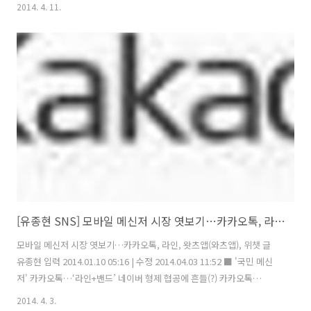
하고 알리는 구실이 가능하다. 하지만 트위터는 휘발성이 너무 강해 웬만
2014. 4. 11.
한 파워 트위터러가 아니면 홍보 마케팅이 쉽지 않다. 심지어 파워 트위
터러라고 하더라도 지속적으로 홍보 광고글을 올린다면 트친들에게 외
면당하기 십상이다. 이에 비해 페이스북은 그룹이나 페이지를 잘 이용하
면 가시적인 효과를 볼수도 있다. 분야에 따라서는 밴드와 카카오스토리
가 먹힐 수도 있다. 예컨대 건강기능식품 판매, 관광업계 등. 블로그 : 개
인들이 사용하는 개인 미디어의 형태. 미디어가 점차 세..
[유종현 SNS] 모바일 메신저 시장 엿보기…카카오톡, 라인, 왓츠앱(와츠앱), 위챗
모바일 메신저 시장 엿보기…카카오톡, 라인, 왓츠앱(와츠앱), 위챗 글
유종현 입력 2014.01.10 05:16 | 수정 2014.04.03 11:52 ■ '국민 메신
저' 카카오톡…‘라인+밴드’ 네이버 형제 협공에 흔들(?) 카카오톡
(KakaoTalk)은 주식회사 카카오가 2010년 3월 18일 서비스를 시작한 모
2014. 4. 3.