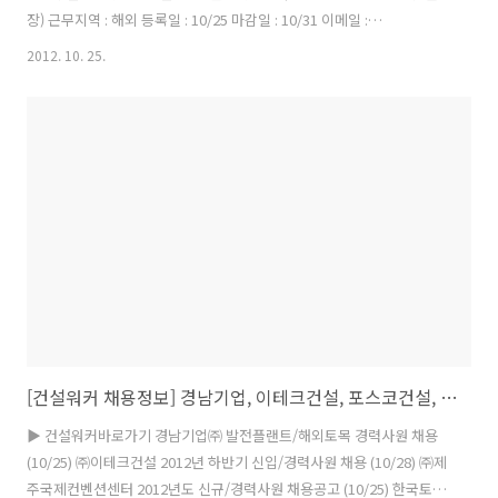
장) 근무지역 : 해외 등록일 : 10/25 마감일 : 10/31 이메일 :
dschoi1973@poscoenc.com 홈페이지 : 이 채용정보를 : PJT 일반직
2012. 10. 25.
모집 (베트남 호치민~저우자이 고속도로 3공구 현장) 1. 공사개요 공사명
● 베트남 호치민~저우자이 고속도로 3공구 현장 공사기간 ●
2010.05.04~2012.04.18 (36개월) 공사규모 ● 4차선 고속도로
9.8km(교량 7개소포함) 2. 채용계획 공통자격요건 ● 고졸 이상 학력 소
지자 & 해외여행에 결격사유 없는 자 모집분야 ● 개질 아스팔트(고속도
로) 포장 유경험자 (경력: ..
[건설워커 채용정보] 경남기업, 이테크건설, 포스코건설, 롯데건설, 금호건설, 대우건설 외 (10/19)
▶ 건설워커바로가기 경남기업㈜ 발전플랜트/해외토목 경력사원 채용
(10/25) ㈜이테크건설 2012년 하반기 신입/경력사원 채용 (10/28) ㈜제
주국제컨벤션센터 2012년도 신규/경력사원 채용공고 (10/25) 한국토지