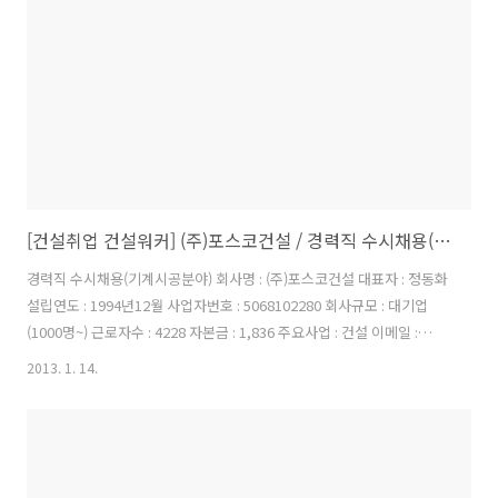
자격조건 건축관련 전문대졸 이상 경력조건 해당경력 2년 이..
[건설취업 건설워커] (주)포스코건설 / 경력직 수시채용(기계시공분야)
경력직 수시채용(기계시공분야) 회사명 : (주)포스코건설 대표자 : 정동화
설립연도 : 1994년12월 사업자번호 : 5068102280 회사규모 : 대기업
(1000명~) 근로자수 : 4228 자본금 : 1,836 주요사업 : 건설 이메일 :
recruiting@poscoenc.com 홈페이지 :
2013. 1. 14.
http://www.poscoenc.com/ 이 채용정보를: 경력직 수시채용(기계시
공분야) ▷ 자격요건: 유경험자(경력10년 이상) 분야 수행업무 자격요건
기계 시공 ○ 여수확력발전소 기계 CE 업무 ○ 해당분야 경력 10년 이상
자 ○ 경력이 건설기술인협회 등록된 자 서류전형 → 사전면담(실무진)
→ 면접전형(경영진) → 신체검사/인성검사 → 입사 입사지원은 포스코