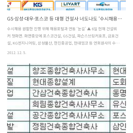
GS·삼성·대우·포스코 등 대형 건설사 너도나도 ‘수시채용시스템’ 가동
수시채용 원활한 진행 위해 채용포털과 연동 ‘눈길’ ▲ 6일 현재 건설워
커 첫화면. 화면중앙에 포스코건설, GS건설, 파슨스브링커호프, 금호건
설, KG엔지니어링, 삼성물산, 한진중공업, 현대엠코 등 연회원사의 수시
채용이 눈에 띈다. [사진: 건설워커] [뉴스에듀] 연중 수시·상시채용을 원
2012. 12. 5.
활하게 진행하기 위해 취업포털의 연회원에 가입하는 대형 건설사들이
늘어나고 있다. 건설취업포털 건설워커(www.worker.co.kr 대표 유종
현)는 삼성물산, GS건설, 대우건설, KCC건설, 포스코건설, 금호건설, 한
진중공업, 현대엠코 등 주요 건설사들이 최근 연회원에 대거 가입했다고
6일 밝혔다. 대형 시공회사 뿐 아니라 파슨스브링커호프, KG엔지니어링
종합건축사사무소 등 주요 CM 및 설계업체들도 연중 수시 채용시..