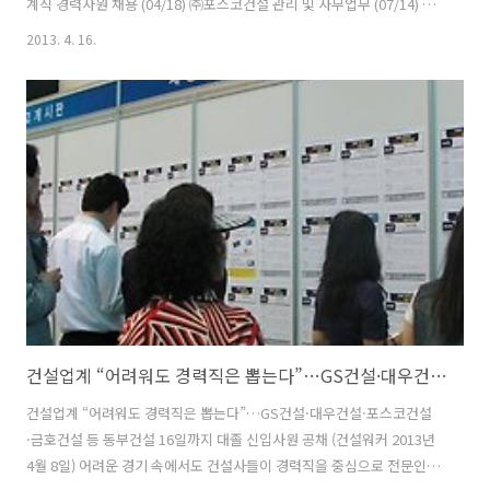
계직 경력사원 채용 (04/18) ㈜포스코건설 관리 및 사무업무 (07/14) 대
한조선㈜ 2013년 대졸 신입사원 공개채용 (04/21) 현대건설㈜ 2013년
2013. 4. 16.
경력직 모집 (04/21) 천조건설㈜ 각 부문 신입/경력채용 (04/18) ㈜덕신
하우징 R&D센터 전문연구원 채용 (04/18) ㈜KG엔지니어링종합건축..
전산분야 신입 및 경력사원 채용 (04/19) 유니슨이테크㈜ 해외영업 사원
모집 (04/21) 한양이엔지㈜ 2013년 경력직 채용 (04/19) ㈜신영그룹 신
입/경력사원 모집 (04/17) 삼표그룹 각 부문 신입 및 경력직 모집
(04/16) ㈜포스..
건설업계 “어려워도 경력직은 뽑는다”…GS건설·대우건설·포스코건설·금호건설 등
건설업계 “어려워도 경력직은 뽑는다”…GS건설·대우건설·포스코건설
·금호건설 등 동부건설 16일까지 대졸 신입사원 공채 (건설워커 2013년
4월 8일) 어려운 경기 속에서도 건설사들이 경력직을 중심으로 전문인력