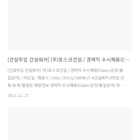
건설 채용사이트(http://hr.poscoen..
[건설취업 건설워커] (주)포스코건설 / 경력직 수시채용(Claim/공정/품질분야)
[건설취업 건설워커] (주)포스코건설 / 경력직 수시채용(Claim/공정/품
질분야) / 마감일 : 채용시 / http://bit.ly/OM9KJT #건설워커 #취업 건
축/토목/플랜트 채용정보 경력직 수시채용(Claim/공정/품질분야) 회사
명 : (주)포스코건설 모집구분 : 경력 모집부문 : 경력직 수시채용(Claim/
2012. 12. 27.
공정/품질분야) 근무지역 : 해외 등록일 : 12/27 마감일 : 채용시 이메일 :
홈페이지 : http://www.poscoenc.com 이 채용정보를 : 경력직 수시
채용(Claim, 공정, 품질 분야) ▷ 자격요건: 해외근무 가능자 ▷ 우대사
항: 해외PJT수행 경험자, 영어 및 제2외국어 우수자, 브라질근무 가능자
분야 수행업무 자격요건 Claim관리 Quantity Surveyor, Q..