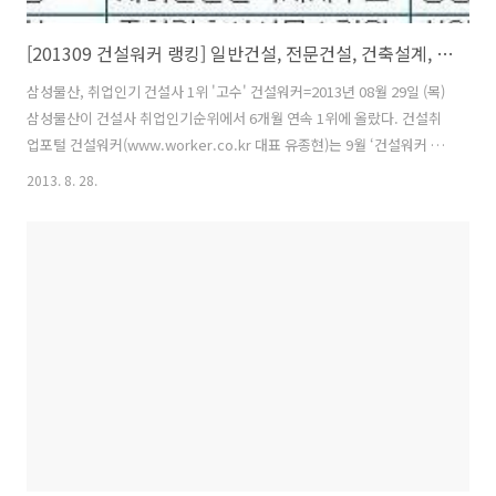
[201309 건설워커 랭킹] 일반건설, 전문건설, 건축설계, 엔지니어링/감리/CM, 인테리어 취업인기순위 톱10
삼성물산, 취업인기 건설사 1위 '고수' 건설워커=2013년 08월 29일 (목)
삼성물산이 건설사 취업인기순위에서 6개월 연속 1위에 올랐다. 건설취
업포털 건설워커(www.worker.co.kr 대표 유종현)는 9월 ‘건설워커 랭
킹’(건설사 취업인기순위)에서 삼성물산이 6개월째 종합건설 부문 정상
2013. 8. 28.
자리를 지켰다고 밝혔다. 삼성엔지니어링(엔지니어링), 웅남(전문건설
부문), 삼우종합건축사사무소(건축설계 부문), 은민에스앤디(인테리어
부문)가 각각 부문별 1위를 차지했다. 종합건설 부문에서는 삼성물산에
이어 현대건설, 대우건설, 포스코건설이 빅4 자리를 차지했다. 삼성물산
은 올 4월 현대건설과 GS건설을 각각 2위, 3위로 밀어내며 1위에 올랐
다. 또 GS건설, 대림산업, 롯데건설, SK건설, 한화건설, 현..