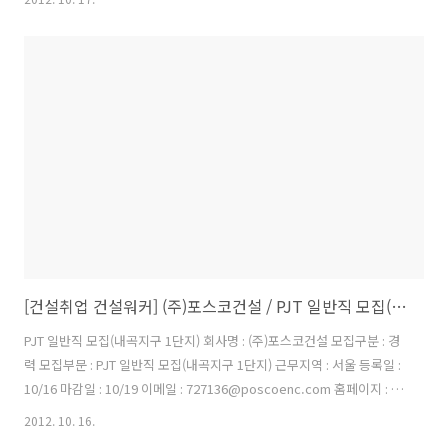
솔케미칼 서안 Hydrogen Peroxide PJT 공사기간 2012.09 - 2013.08
(12개월) 공사규모 수소플랜트(약 2,400N㎥/hr) , On-site설비, 부대시
설, 수전실, 촉매실, 창고, 조정실, 용수 Pond, 사무동 등 2. 채용계획 공
통자격요건 대졸이상 학력 소지자 & 병역필 또는 면제자 모집분야 과산
화수소 공장 Process 설계 유경험자 전형..
[건설취업 건설워커] (주)포스코건설 / PJT 일반직 모집(내곡지구 1단지)
PJT 일반직 모집(내곡지구 1단지) 회사명 : (주)포스코건설 모집구분 : 경
력 모집부문 : PJT 일반직 모집(내곡지구 1단지) 근무지역 : 서울 등록일 :
10/16 마감일 : 10/19 이메일 : 727136@poscoenc.com 홈페이지 : 이
채용정보를 : PJT 일반직 모집공고(내곡지구 1단지 아파트 건설공사) 1.
2012. 10. 16.
공사개요 공사명 ● 내곡지구 1단지 아파트 건설공사 공사기간 ●