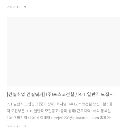
주택공사 2012년도 고졸 신입사원 채용 (10/25) ㈜포스코건설 PJT 일반
2012. 10. 19.
직 모집 (영흥화력발전 5,6호 (10/31) ㈜포스코건설 PJT 일반직 모집 (베
트남 고속도로 3공 (10/31) 롯데건설 해외 토목견적 전문인력 채용
(10/23) 도요엔지니어링㈜ 각분야 경력사원 모집 (10/31) 금호건설
2012년 11월 현장 계약직 채용 (10/28) 금호건설 2012년 11월 Project
계약직 채 (10/30) ㈜대우건설 건축시공/회계분야 경력사원 모집
(10/25) ㈜웅남 20..
[건설취업 건설워커] (주)포스코건설 / PJT 일반직 모집공고 (중국 상해)
PJT 일반직 모집공고 (중국 상해) 회사명 : (주)포스코건설 모집구분 : 경
력 모집부문 : PJT 일반직 모집공고 (중국 상해) 근무지역 : 해외 등록일 :
10/17 마감일 : 10/19 이메일 : leejw1203@poscoenc.com 홈페이지
: 이 채용정보를 : PJT 일반직 모집공고 (중국 상해) 1. 공사개요 공사명 한
2012. 10. 17.