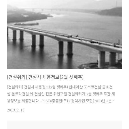
@consline 펼치기 4시간건설워커 ‏@workerkr [건설취업 건설워커] 현
대엠코(주)[현대차그룹] / 현장계약직 - A/S기능직(경력)채용 _ 당진, 전
주 / 마감일 : 채용시 / http://bit.ly/ZkIqpu #건설워커..
[건설워커] 건설사 채용정보(2월 셋째주)
[건설워커] 건설사 채용정보(2월 셋째주) 현대아산·포스코건설·금호건
설·울트라건설 外 건설업 전문 취업포털 건설워커가 2월 셋째주 주간 채
용정보를 제공합니다. △ STX중공업(주) / 경력사원 모집(2013년 1분기)
/ 마감일 : 02/24 △ (주)포스코건설 / 경력직 수시채용(기계시공분야) /
2013. 2. 19.
마감일 : 채용시 △ 현대아산(주) / 2013년 경력직원 채용 / 마감일 :
02/24 △ GS건설(주) / 2013년 플랜트구매 경력사원 모집 / 마감일 :
02/21 △ 금호건설 / 2013년1분기 현장계약직(장애인) 채용 공고 / 마감