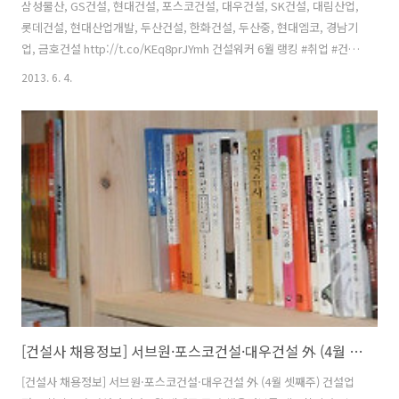
삼성물산, GS건설, 현대건설, 포스코건설, 대우건설, SK건설, 대림산업,
롯데건설, 현대산업개발, 두산건설, 한화건설, 두산중, 현대엠코, 경남기
업, 금호건설 http://t.co/KEq8prJYmh 건설워커 6월 랭킹 #취업 #건설
워커 [건설워커 랭킹] 국내 건설회사 취업선호도 인기순위 - 건설취업 1
2013. 6. 4.
등 포털! 건설워커(www.worker.co.kr) 자료 me2.do 건설취업,건설
채용,구인구직정보,건설,건축,인테리어,토목,조경,엔지니어링,설비,환
경,설계,감리,시공,공무, 삼성물산 - 래미안(來美安) GS건설 1 자이(Xi)
현대건설 1 힐스테이트 포스코건설 1 the # 대우건설 1 푸르지오 SK건
설 1 SK VIEW, (HUB) 대림산업 1 e-편한세상 롯데건설 - 롯데캐슬 현대
산업개발 - I-..
[건설사 채용정보] 서브원·포스코건설·대우건설 外 (4월 셋째주)
[건설사 채용정보] 서브원·포스코건설·대우건설 外 (4월 셋째주) 건설업