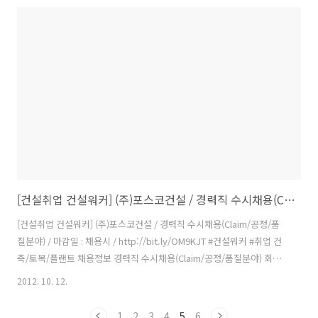
2012.01.16 ~ 2014.07.13 (30개월) 공사규모 ● 지하 2층, 지상 20층,
26개동 2. 채용계획 공통자격요건 ● 고졸 이상 학력 소지자 & 병역필 또
는 면제자 모집분야 ● 공동주택(아파트) 자재 업무 유경험자 (필수) (경
력: 3년 이상, 나이: 38세 미만, 대리급) 전형절차 ● 서류 -> ..
[건설취업 건설워커] (주)포스코건설 / 경력직 수시채용(Claim/공정/품질분야)
[건설취업 건설워커] (주)포스코건설 / 경력직 수시채용(Claim/공정/품
질분야) / 마감일 : 채용시 / http://bit.ly/OM9KJT #건설워커 #취업 건
축/토목/플랜트 채용정보 경력직 수시채용(Claim/공정/품질분야) 회사
명 : (주)포스코건설 모집구분 : 경력 모집부문 : 경력직 수시채용(Claim/
2012. 10. 12.
공정/품질분야) 근무지역 : 해외 등록일 : 10/12 마감일 : 채용시 이메일 :
홈페이지 : http://www.poscoenc.com 이 채용정보를 : 경력직 수시
1
2
3
4
5
6