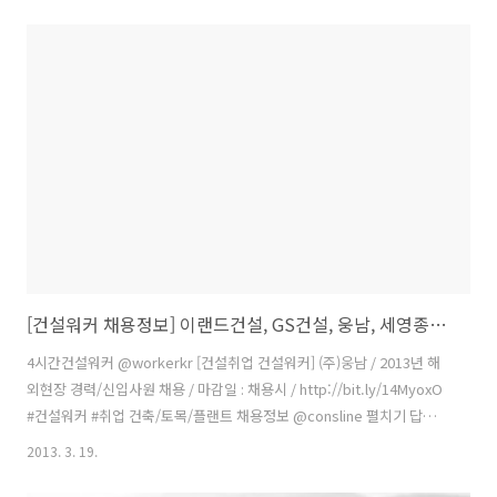
건설협회 2013년 건설원가관리사 자격시험 시행계획 (05/31) ㈜대우건
설 FED/ CCK 전문직, 계약직 채용공고 (04/12) 경남기업㈜ 경력사원 채
용공고 (04/09) 금호건설 2013년 4월 현장계약직 채용 (04/10) 대림아
이앤에스㈜ e-편한세상 일반건축 및 아파트 AS 부문 (04/14) 동부건설
㈜ [공채]토목/건축/기계/전기/경영지원 (04/16) 벽산엔지니어링㈜ 각
분야 경력사원 모집 (..
[건설워커 채용정보] 이랜드건설, GS건설, 웅남, 세영종합건설, 현대엠코, 경호이엔씨
4시간건설워커 ‏@workerkr [건설취업 건설워커] (주)웅남 / 2013년 해
외현장 경력/신입사원 채용 / 마감일 : 채용시 / http://bit.ly/14MyoxO
#건설워커 #취업 건축/토목/플랜트 채용정보 @consline 펼치기 답글
리트윗 관심글 담기 더 보기 4시간건설워커 ‏@workerkr [건설취업 건설
2013. 3. 19.
워커] 세영종합건설(주) / 견적 및 적산 / 마감일 : 채용시 /
http://bit.ly/ZkItBN #건설워커 #취업 건축/토목/플랜트 채용정보