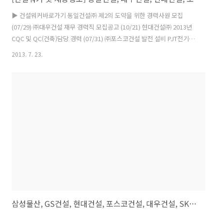
▶ 건설워커바로가기 동일건설㈜ 제2의 도약을 위한 경력사원 모집
(07/29) ㈜대우건설 재무 경력직 모집공고 (10/21) 현대건설㈜ 2013년
CQC 및 QC(건축)담당 경력 (07/31) ㈜포스코건설 발전 설비 PJT전기
설계 (10/20) ㈜포스코건설 현장 직영 반장 (08/10) 삼성중공업㈜ 전기
2013. 7. 23.
전자사.. 시공현장소장/공무/전기PJT계약직 채용 (09/12) 현대건설㈜
플랜트품질/Global HSE/플랜트3D설 (07/26) 코오롱스포텍㈜ 2013년
하반기 경력사원모집 (07/31) ㈜협성종합건업 임원 및 경력 직원 모집
(07/26) ㈜파리크라상 인테리어 (07/25) ㈜포스코건설 현장 공무 담당
(10/17) ㈜한림건축 건축설계 경력직 직원 모집 (07/26) ㈜삼표 2013년
각 부문 신입..
삼성물산, GS건설, 현대건설, 포스코건설, 대우건설, SK건설, 대림산업, 롯데건설, 현대산업개발, 두산건설, 한화건설, 두산중, 현대엠코, 경남기업, 금호건설 | 건설워커 6월 랭킹