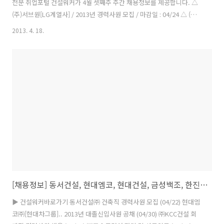
전문 취업포털 건설워커가 4월 셋째주 주간 채용정보를 제공합니다. △
(주)서브원[LG계열사] / 2013년 경력사원 모집 / 마감일 : 04/24 △ (주)
포스코건설 / 건축시공 경력사원 모집(APT) / 마감일 : 채용시 △ (주)포
2013. 4. 18.
스코건설 / 발전소 품질관리 담당 / 마감일 : 05/03 △ (주)대우건설 /
2013년 국내현장 전문직 수시모집 / 마감일 : 채용시 △ 동일건설(주) /
창립 61주년 경력사원 모집 / 마감일 : 04/25 △ 힐티코리아(주) / Field
Engineer 사원모집 / 마감일 : 04/22 △ 한국임업진흥원 / 경력 및 신입
사원 모집 / 마감일 : 04/24 △ (주)리스피엔씨 / 2013년 각..
[채용정보] 동서건설, 현대엠코, 현대건설, 금성백조, 한진중공업, 포스코, 하나건설 외(4/16)
▶ 건설워커바로가기 동서건설㈜ 건축직 경력사원 모집 (04/22) 현대엠
코㈜[현대차그룹].. 2013년 대졸신입사원 공채 (04/30) ㈜KCC건설 회