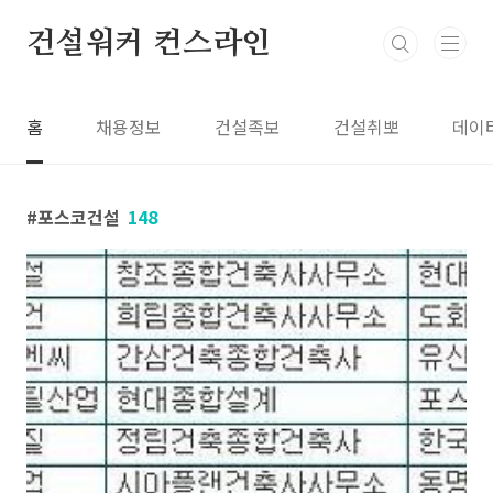
본문 바로가기
건설워커 컨스라인
홈
채용정보
건설족보
건설취뽀
데이
포스코건설
148