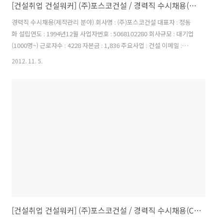
[건설취업 건설워커] (주)포스코건설 / 경력직 수시채용(제작관리 분야)
경력직 수시채용(제작관리 분야) 회사명 : (주)포스코건설 대표자 : 정동
화 설립연도 : 1994년12월 사업자번호 : 5068102280 회사규모 : 대기업
(1000명~) 근로자수 : 4228 자본금 : 1,836 주요사업 : 건설 이메일 :
recruiting@poscoenc.com 홈페이지 :
2012. 11. 5.
http://www.poscoenc.com/ 이 채용정보를: 경력직 수시채용(제작관
리 분야) ▷ 자격요건: 국내외 근무 가능자 ▷ 우대사항: 해외PJT수행 경
험자, 영어 및 중국어 우수자, 호주 및 중국근무 가능자 분야 수행업무 자
격요건 제작관리 기계/전기/건축 ○ Rail/Material Handling/Port
Marine 설비 제작공정, 품질관리 ○제철설비/발전설비/강구조(철골포
함) 기자재 제작공정, 품..
[건설취업 건설워커] (주)포스코건설 / 경력직 수시채용(Claim/공정/품질분야)