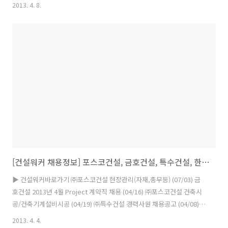
채용에 나서고 있다. 8일 건설취업포털 건설워커(www.worker.co.kr
2013. 4. 8.
대표 유종현)에 따르면 GS건설, 대우건설, 포스코건설, 금호건설, 현대
아산 등 주요 건설사들이 경력사원 채용에 나서고 있다. 동부건설은 그룹
공채 형태로 대졸 신입사원 채용을 진행 중이다. ◆ GS건설
(http://recruit.gsconst.co.kr)이 플랜트사업본부 경력사원을 모집한
다. Offshore 분야 모집직무는 PE(사업), 시운전(시공), 공정(설계), 기
계(설계), 배관(설계), 전기(설계), 계장(설..
[건설워커 채용정보] 포스코건설, 금호건설, 특수건설, 한국수력원자력, 대한건설협회(4/4)
▶ 건설워커바로가기 ㈜포스코건설 현장관리(자재,총무등) (07/03) 금
호건설 2013년 4월 Project 계약직 채용 (04/16) ㈜포스코건설 건축시
공/건축기계설비시공 (04/19) ㈜특수건설 경력사원 채용공고 (04/08)
한국수력원자력 2013년도 상반기 대졸수준 일반인턴사원 (04/09) 대한
2013. 4. 4.