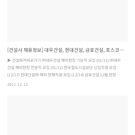
[건설사 채용정보] 대우건설, 현대건설, 금호건설, 포스코엔지니어링 외(12/12)
▶ 건설워커바로가기 ㈜대우건설 해외현장 기능직 모집 (01/11) ㈜대우
건설 해외현장 전문직 모집 (01/11) 한국철도시설공단 신입직원 모집
(12/17) 현대건설㈜ 해외 현채직원 모집 (12/14) 금호건설 12월 현장계
약직 채용공고 (12/20) 청주대학교 건축/통계/국제교류분야 (12/21) ㈜
2012. 12. 12.
포스코엔지니어링 플랜트 소방 공조설비설계 (12/21) BR코리아㈜ 배스
킨라빈스 공무담당 (12/16) ㈜금강주택 2012년 각 부문 담당사원 모집
(12/14) ㈜포스코건설 담양~성산13공구 PJT일반직(현채직) 채 (12/21)
㈜포스코건설 사무보조직원 PJT 일반직 모집 (12/18) IBK기업은행 인테
리어 설계 (12/13) 대한지적공사 고졸 우수인재(인턴) 채용계획 공고
(12/14) ㈜도원이엔씨 ..