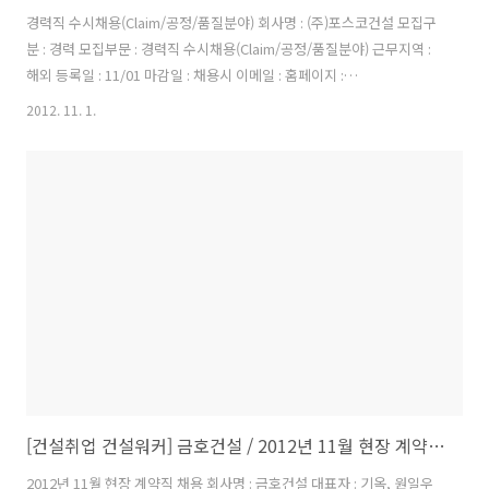
경력직 수시채용(Claim/공정/품질분야) 회사명 : (주)포스코건설 모집구
분 : 경력 모집부문 : 경력직 수시채용(Claim/공정/품질분야) 근무지역 :
해외 등록일 : 11/01 마감일 : 채용시 이메일 : 홈페이지 :
http://www.poscoenc.com 이 채용정보를 : 경력직 수시채용(Claim,
2012. 11. 1.
공정, 품질 분야) ▷ 자격요건: 해외근무 가능자 ▷ 우대사항: 해외PJT수
행 경험자, 영어 및 제2외국어 우수자, 브라질근무 가능자 분야 수행업무
자격요건 Claim관리 Quantity Surveyor, Quantity Control, Risk
Management 해외 PJT 계약서 검토, Claim, PJT Risk 검토 해당분야
경력 3년 이상 (해외PJT 경력자 우대 ) 공정관리 해외 플랜..
[건설취업 건설워커] 금호건설 / 2012년 11월 현장 계약직 채용
2012년 11월 현장 계약직 채용 회사명 : 금호건설 대표자 : 기옥, 원일우