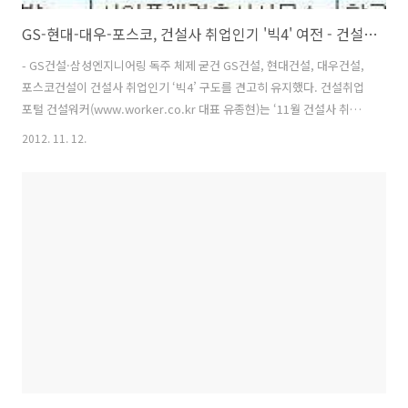
GS-현대-대우-포스코, 건설사 취업인기 '빅4' 여전 - 건설워커 11월 순위
- GS건설·삼성엔지니어링 독주 체제 굳건 GS건설, 현대건설, 대우건설,
포스코건설이 건설사 취업인기 ‘빅4’ 구도를 견고히 유지했다. 건설취업
포털 건설워커(www.worker.co.kr 대표 유종현)는 ‘11월 건설사 취업
인기순위’에서 GS건설이 20개월 연속 종합건설 부문 정상자리를 지켰다
2012. 11. 12.
고 밝혔다. 현대건설, 대우건설, 포스코건설도 올 한해 빅4 자리를 흔들
림 없이 유지했다. 삼성엔지니어링은 엔지니어링 부문에서 17개월째 1
위에 올랐으며, 구산토건(전문건설 부문), 삼우종합건축사사무소(건축설
계 부문), 국보디자인(인테리어 부문)이 각각 부문별 1위를 차지했다. 종
합건설 부문에서는 ‘빅4’ 다음으로 롯데건설, 대림산업, 삼성물산, 현대
산업개발, 두산건설, SK건설 순으로 ‘톱10’에 이름을 올렸다...