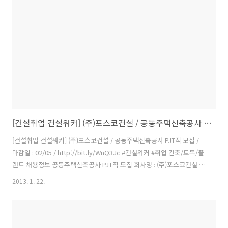
일 : 02/25 △ 삼라건설(주) / 경력사원 채용 / 마감일 : 02/22 △ 선광토
건(주) / 경력사원 모집 / 마감일 : 02/28 △ 울트라건설(주) / 2013..
[건설취업 건설워커] (주)포스코건설 / 공동주택신축공사 PJT직 모집
[건설취업 건설워커] (주)포스코건설 / 공동주택신축공사 PJT직 모집 /
마감일 : 02/05 / http://bit.ly/WnQ3Jc #건설워커 #취업 건축/토목/플
랜트 채용정보 공동주택신축공사 PJT직 모집 회사명 : (주)포스코건설 모
집구분 : 경력 모집부문 : 공동주택신축공사 PJT직 모집 근무지역 : 충남
2013. 1. 22.
등록일 : 01/22 마감일 : 02/05 이메일 : ojyong@poscoenc.com 홈페
이지 : 이 채용정보를 : 공동주택신축공사 PJT직 모집 1. 공사개요 공사명
세종시 1-5 L1 공동주택신축공사 공사기간 2011.11.01 ~2013.7.31 공
사규모 지하2층,12층 19개동(511세대) 2. 채용계획 채용인원 건축 1명