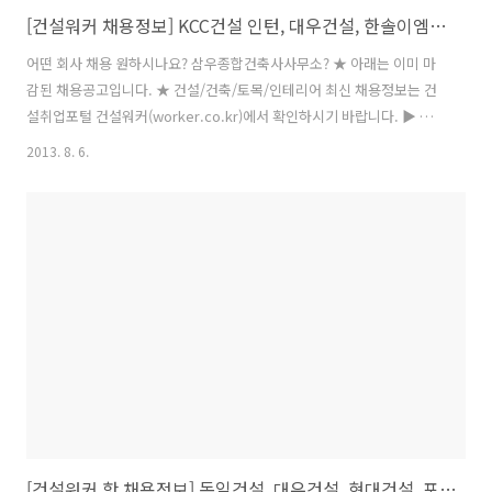
[건설워커 채용정보] KCC건설 인턴, 대우건설, 한솔이엠이, 범양공조산업, 포스코건설, 토담건설, 삼우종합건축사사무소
어떤 회사 채용 원하시나요? 삼우종합건축사사무소? ★ 아래는 이미 마
감된 채용공고입니다. ★ 건설/건축/토목/인테리어 최신 채용정보는 건
설취업포털 건설워커(worker.co.kr)에서 확인하시기 바랍니다. ▶ 건
설워커바로가기 ㈜KCC건설 2013년 인턴사원 채용 (08/19) ㈜대우건설
2013. 8. 6.
통역(사무) (08/08) 한솔이엠이㈜[한솔그룹].. 경력사원 채용공고
(08/12) 범양공조산업㈜ 신입 및 경력직원 모집 (08/13) 롯데자산개발
㈜ 각 분야별 사원 모집 (08/09) ㈜포스코건설 발전분야 기계 또는 배관
시공분야 (08/30) ㈜토담건설 건축분야 신입/경력 채용 (08/11) ㈜삼우
종합건축사사무소.. 건축/ 설비/ 전기/ BIM(건축) 분야 (08/10) 서해도시
가스㈜ 2013년 신규사원 공개 채용 ..
[건설워커 핫 채용정보] 동일건설, 대우건설, 현대건설, 포스코건설, 삼성중공업, 한국전력공사 등