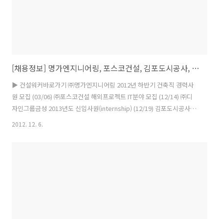
[채용정보] 명가엔지니어링, 포스코건설, 김포도시공사, 현대아산, 남해철강 (12/6)
▶ 건설워커바로가기 ㈜명가엔지니어링 2012년 하반기 건축직 경력사
원 모집 (03/06) ㈜포스코건설 해외프로젝트 IT분야 모집 (12/14) ㈜디
자인그룹금성 2013년도 신입사원(internship) (12/19) 김포도시공사
2012년도 제3회 신규직원 공채 (12/14) 재원산업㈜ 2012년 신입 및 경
2012. 12. 6.
력사원 채용 (12/14) 코오롱환경서비스㈜ 부분별 경력사원 채용공고
(12/11) 남해철강㈜ 2013년 정규직 사원채용 (12/10) ㈜포스코건설 아
파트 분양 계약관리 PJT 모집 (12/21) 현대아산㈜ 2012년 경력직원 채
용 (12/09) ㈜디자인그룹금성 2013년도 경력사원 채용안내 (12/21) 후
성그룹 신입 및 경력사원 공개 채용 (12/16) ㈜상지이앤에이 건축설계업
무 (12/14) 도..