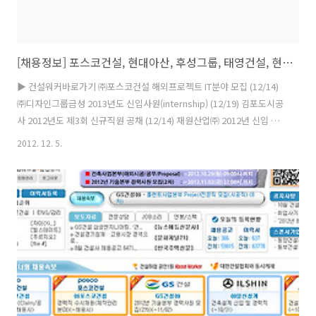
[채용정보] 포스코건설, 현대아산, 후성그룹, 태영건설, 현대엠코 외 (12/05)
▶ 건설워커바로가기 ㈜포스코건설 해외프로젝트 IT분야 모집 (12/14)
㈜디자인그룹금성 2013년도 신입사원(internship) (12/19) 김포도시공
사 2012년도 제3회 신규직원 공채 (12/14) 재원산업㈜ 2012년 신입 및
경력사원 채용 (12/14) 코오롱환경서비스㈜ 부분별 경력사원 채용공고
2012. 12. 5.
(12/11) 남해철강㈜ 2013년 정규직 사원채용 (12/10) ㈜포스코건설 아
파트 분양 계약관리 PJT 모집 (12/21) 현대아산㈜ 2012년 경력직원 채
용 (12/09) ㈜디자인그룹금성 2013년도 경력사원 채용안내 (12/21) 후
성그룹 신입 및 경력사원 공개 채용 (12/16) ㈜상지이앤에이 건축설계업
무 (12/14) 도요엔지니어링코리아㈜.. 각 부문별 하반기 경력직 채용
(12/14) 대..