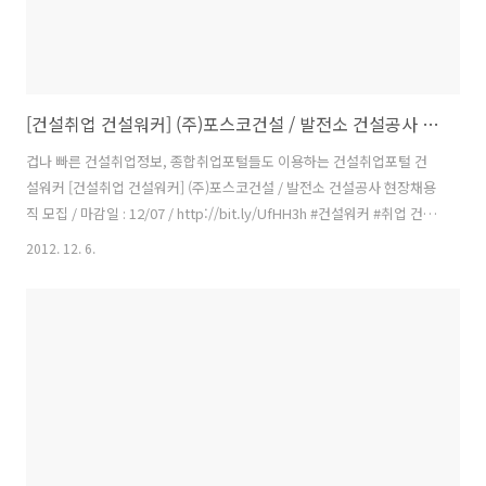
[건설취업 건설워커] (주)포스코건설 / 발전소 건설공사 현장채용직 모집
겁나 빠른 건설취업정보, 종합취업포털들도 이용하는 건설취업포털 건
설워커 [건설취업 건설워커] (주)포스코건설 / 발전소 건설공사 현장채용
직 모집 / 마감일 : 12/07 / http://bit.ly/UfHH3h #건설워커 #취업 건
축/토목/플랜트 채용정보 이미 마감된 채용정보는 삭제 화면이 나타납니
2012. 12. 6.
다. 발전소 건설공사 현장채용직 모집 회사명 : (주)포스코건설 모집구분
: 경력 모집부문 : 발전소 건설공사 현장채용직 모집 근무지역 : 인천 등록
일 : 12/06 마감일 : 12/07 이메일 : kpkim@poscoenc.com 홈페이지 :
이 채용정보를 : PJT 일반직 모집 (7,8,9호기 발전소 건설공사) 1. 공사개
요 공사명 포스코복합 7,8,9호기 발전소 건설공사 공사기간 2012. 10.
01 ~..