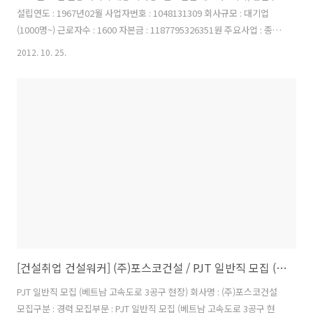
설립연도 : 1967년02월 사업자번호 : 1048131309 회사규모 : 대기업
(1000명~) 근로자수 : 1600 자본금 : 1187795326351원 주요사업 : 종합
건설업 이메일 : bslee5@kumhoenc.com 홈페이지 :
2012. 10. 25.
http://www.kumhoenc.com 이 채용정보를: 금호건설 현장 계약직 채
용 공고 1. 모집분야 및 자격요건 모집분야 근무지 채용 인원 자격요건 학
력 경 력 기 타 안전환경 서울특별시 0명 전문대 관련학과 이상 3년 이상
- 안전자격증 보유 필수 충남 태안군 0명 전문대 관련학과 이상 3년 이상
- 안전자격증 보유 필수 2. 전형절차 3. 지원서 접수기간 / 방법 1) 접수기
간 :..
[건설취업 건설워커] (주)포스코건설 / PJT 일반직 모집 (베트남 고속도로 3공구 현장)
PJT 일반직 모집 (베트남 고속도로 3공구 현장) 회사명 : (주)포스코건설
모집구분 : 경력 모집부문 : PJT 일반직 모집 (베트남 고속도로 3공구 현