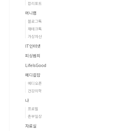
잡리포트
머니랩
블로그톡
재테크톡
가상자산
IT인터넷
피싱범죄
LifeIsGood
메디컬잡
메디오픈
건강의학
나
프로필
촌부일상
자료실