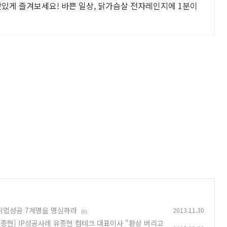
맛있게 즐겨보세요! 바쁜 일상, 닭가슴살 전자레인지에 1분이
] 취업성공 7계명을 명심하라
2013.11.30
(0)
 유종현] IP성공사례 유종현 컴테크 대표이사 "환상 버리고