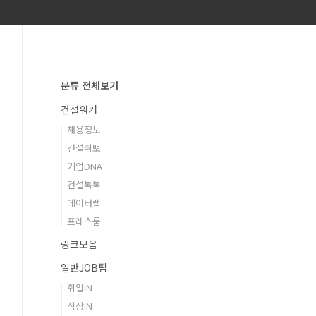
분류 전체보기
건설워커
채용정보
건설취뽀
기업DNA
건설톡톡
데이터랩
프레스룸
링크모음
일반JOB팁
취업iN
직장iN