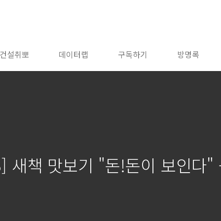
건설취뽀
데이터랩
구독하기
방명록
/23] 새책 맛보기 "돈!돈이 보인다"