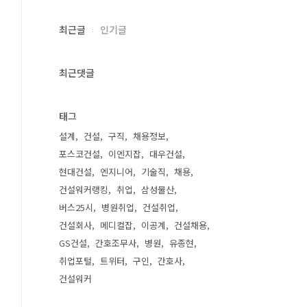
최근글
인기글
최근댓글
태그
설계
건설
구직
채용정보
포스코건설
이엔지잡
대우건설
현대건설
엔지니어
기술직
채용
건설워커랭킹
취업
삼성물산
버스25시
병원취업
건설취업
건설회사
메디컬잡
이공계
건설채용
GS건설
간호조무사
병원
유종현
취업포털
트위터
구인
간호사
건설워커