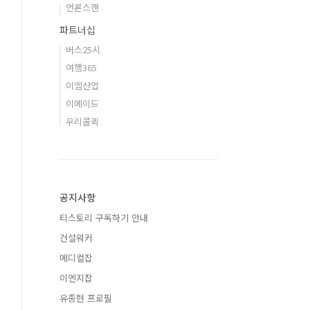
언론스캔
파트너십
버스25시
여행365
이엠산업
이메이드
우리콜퀵
공지사항
티스토리 구독하기 안내
건설워커
메디컬잡
이엔지잡
유종현 프로필