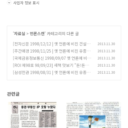
사업자 정보 표시
'
자료실
>
언론스캔
' 카테고리의 다른 글
[전자신문 1998/12/12 | 옛 언론에 비친 건설워
2013.11.30
커] 취업 창업정보 분야 가파른 성장세
[주간매경 1998/11/25 | 옛 언론에 비친 유종현]
2013.11.30
(0)
화이트칼라 창업 요령
[국제금융정보통신 1998/09/07 옛 언론에 비친
2013.11.30
(0)
유종현] IP성공사례 유종현 컴테크 대표이사 "환
[ROI 제98호 98/09/23] 새책 맛보기 "돈!돈이
2013.11.30
상 버리고 열정과 인내로 도전"
보인다" - 유종현 저
(0)
[삼성전관 1998/08/31 | 옛 언론에 비친 유종현]
2013.11.30
(0)
사이버 공간 누비는 소호 대명사
(0)
관련글