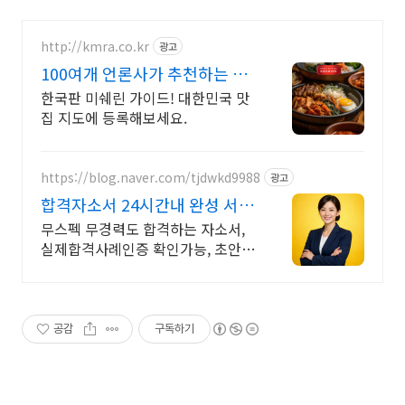
http://kmra.co.kr
광고
100여개 언론사가 추천하는 전
국 맛집 가이드 국민맛집
한국판 미쉐린 가이드! 대한민국 맛
집 지도에 등록해보세요.
https://blog.naver.com/tjdwkd9988
광고
합격자소서 24시간내 완성 서류
합격의 비밀
무스펙 무경력도 합격하는 자소서,
실제합격사례인증 확인가능, 초안없
어도 가능
공감
구독하기