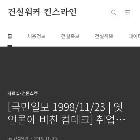
본문 바로가기
건설워커 컨스라인
홈
채용정보
건설족보
건설취뽀
데이
자료실/언론스캔
[국민일보 1998/11/23 | 옛
언론에 비친 컴테크] 취업성
공 7계명을 명심하라
by 건설워커
2013. 11. 30.