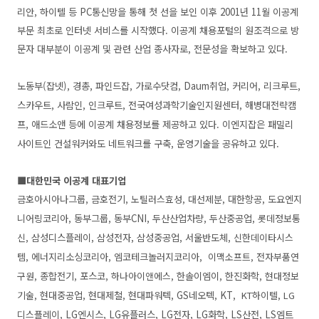
리안, 하이텔 등 PC통신망을 통해 첫 선을 보인 이후 2001년 11월 이공계
부문 최초로 인터넷 서비스를 시작했다. 이공계 채용포털의 원조격으로 방
문자 대부분이 이공계 및 관련 산업 종사자로, 전문성을 확보하고 있다.
노동부(잡넷), 경총, 파인드잡, 가로수닷컴, Daum취업, 커리어, 리크루트,
스카우트, 사람인, 인크루트, 전국여성과학기술인지원센터, 해병대전략캠
프, 애드소앤 등에 이공계 채용정보를 제공하고 있다.
이엔지잡은 패밀리
사이트인 건설워커와도 네트워크를 구축, 운영기술을 공유하고 있다.
■대한민국 이공계 대표기업
금호아시아나그룹, 금호전기,
노틸러스효성, 대선제분,
대한항공, 도요엔지
니어링코리아, 동부그룹, 동부CNI, 두산산업차량, 두산중공업,
롯데정보통
신,
삼성디스플레이, 삼성전자, 삼성중공업, 서울반도체,
신한데이타시스
템,
에너지리소싱코리아, 엠코테크놀러지코리아,
이맥소프트, 전자부품연
구원,
종합전기, 포스코,
하나아이앤에스,
한솔이엠이, 한진화학,
현대정보
기술,
현대중공업, 현대제철, 현대파워텍, GS네오텍, KT,
KT하이텔, LG
디스플레이,
LG엔시스, LG유플러스, LG전자, LG화학, LS산전, LS엠트