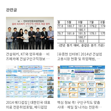
관련글
건설워커, KT와 업무제휴… 비
[유종현 인터뷰] 2014년 건설업
즈메카에 건설구인구직정보 제
고용시장 현황 및 취업해법, 건
공
설워커 발전방향
2014 메디컬잡 | 대한민국 대표
핵심 정보 콕! 구인구직도 맞춤
의료 전문취업포털, 메디컬잡
시대…제일 잘 나가는 전문취업