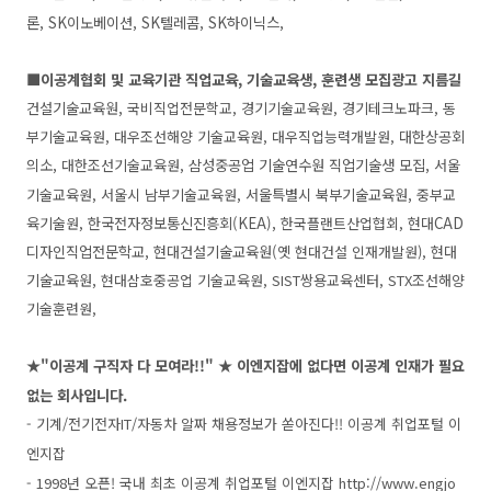
론, SK이노베이션, SK텔레콤, SK하이닉스,
■이공계협회 및 교육기관 직업교육, 기술교육생, 훈련생 모집광고 지름길
건설기술교육원,
국비직업전문학교, 경기기술교육원, 경기테크노파크,
동
부기술교육원,
대우조선해양 기술교육원, 대우직업능력개발원,
대한상공회
의소,
대한조선기술교육원,
삼성중공업 기술연수원 직업기술생 모집,
서울
기술교육원,
서울시 남부기술교육원
,
서울특별시 북부기술교육원,
중부교
육기술원,
한국전자정보통신진흥회(KEA),
한국플랜트산업협회,
현대CAD
디자인직업전문학교, 현대건설기술교육원(옛
현대건설 인재개발원),
현대
기술교육원,
현대삼호중공업 기술교육원,
SIST쌍용교육센터, STX조선해양
기술훈련원,
★"이공계 구직자 다 모여라!!" ★
이엔지잡에 없다면 이공계 인재가 필요
없는 회사입니다.
- 기계/전기전자IT/자동차 알짜 채용정보가 쏟아진다!! 이공계 취업포털 이
엔지잡
- 1998년 오픈! 국내 최초 이공계 취업포털 이엔지잡 http://www.engjo