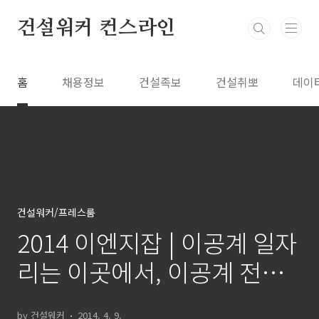
본문 바로가기
건설워커 컨스라인
홈
채용정보
건설족보
건설취뽀
데이
건설워커/프레스룸
2014 이엔지잡 | 이공계 일자
리는 이곳에서, 이공계 전문
취업포털 이엔지잡
by 건설워커
2014. 4. 9.