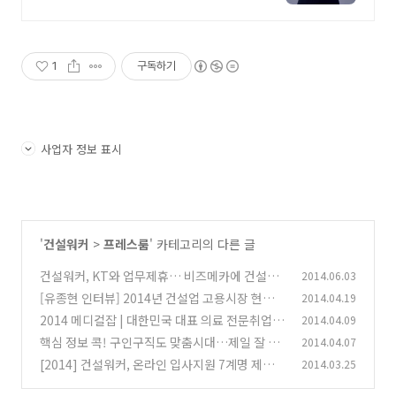
1
구독하기
사업자 정보 표시
'
건설워커
>
프레스룸
' 카테고리의 다른 글
건설워커, KT와 업무제휴… 비즈메카에 건설구
2014.06.03
인구직정보 제공
[유종현 인터뷰] 2014년 건설업 고용시장 현황
2014.04.19
(0)
및 취업해법, 건설워커 발전방향
2014 메디컬잡 | 대한민국 대표 의료 전문취업포
2014.04.09
(0)
털, 메디컬잡
핵심 정보 콕! 구인구직도 맞춤시대…제일 잘 나
2014.04.07
(1)
가는 전문취업포털은 어디?
[2014] 건설워커, 온라인 입사지원 7계명 제
2014.03.25
(3)
시…‘잘못하면 스팸메일 신세’
(0)