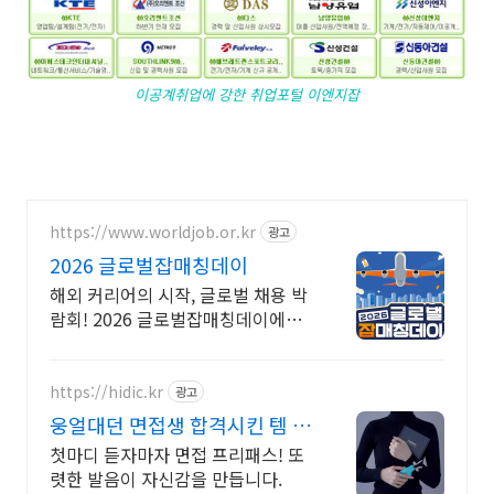
이공계취업에 강한 취업포털 이엔지잡
https://www.worldjob.or.kr
광고
2026 글로벌잡매칭데이
해외 커리어의 시작, 글로벌 채용 박
람회! 2026 글로벌잡매칭데이에서
글로벌 기업과 직접 만날 수 있는 기
회를 놓치지 마세요!
https://hidic.kr
광고
웅얼대던 면접생 합격시킨 템 면
접 합격 필수템
첫마디 듣자마자 면접 프리패스! 또
렷한 발음이 자신감을 만듭니다.