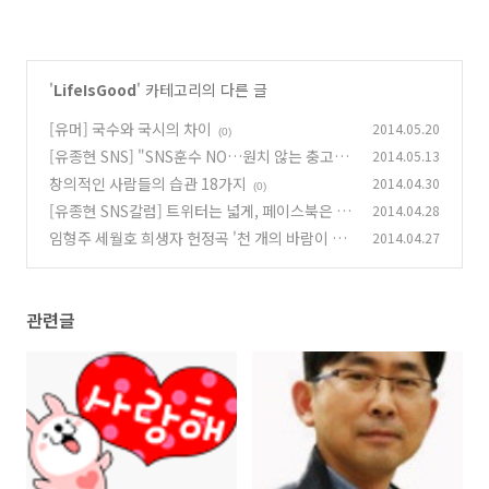
'
LifeIsGood
' 카테고리의 다른 글
[유머] 국수와 국시의 차이
2014.05.20
(0)
[유종현 SNS] "SNS훈수 NO…원치 않는 충고는
2014.05.13
잔소리"
창의적인 사람들의 습관 18가지
2014.04.30
(0)
(0)
[유종현 SNS칼럼] 트위터는 넓게, 페이스북은 깊
2014.04.28
게, 블로그는 전문성 있게
임형주 세월호 희생자 헌정곡 '천 개의 바람이 되
2014.04.27
(0)
어'
(0)
관련글