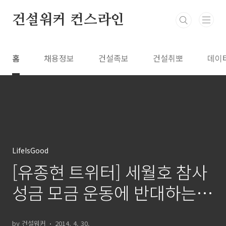
본문 바로가기
건설워커 컨스라인
홈
채용정보
건설족보
건설취뽀
데이
LifeIsGood
[유종현 트위터] 세월호 참사
성금 모금 운동에 반대하는
이유
by 건설워커
2014. 4. 30.