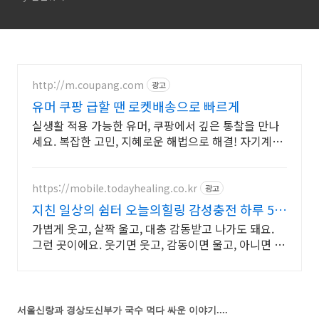
http://m.coupang.com
광고
유머 쿠팡 급할 땐 로켓배송으로 빠르게
실생활 적용 가능한 유머, 쿠팡에서 깊은 통찰을 만나
세요. 복잡한 고민, 지혜로운 해법으로 해결! 자기계발
도서, 삶의 길을 찾으세요.
https://mobile.todayhealing.co.kr
광고
지친 일상의 쉼터 오늘의힐링 감성충전 하루 5분
힐링타임
가볍게 웃고, 살짝 울고, 대충 감동받고 나가도 돼요.
그런 곳이에요. 웃기면 웃고, 감동이면 울고, 아니면 그
냥 눕고 가세요.
서울신랑과 경상도신부가 국수 먹다 싸운 이야기....