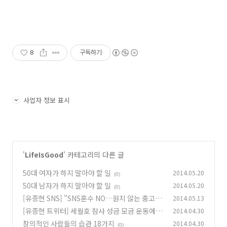
8
구독하기
사업자 정보 표시
'
LifeIsGood
' 카테고리의 다른 글
50대 여자가 하지 말아야 할 일
2014.05.20
(0)
50대 남자가 하지 말아야 할 일
2014.05.20
(0)
[유종현 SNS] "SNS훈수 NO…원치 않는 충고는
2014.05.13
잔소리"
[유종현 트위터] 세월호 참사 성금 모금 운동에 반
2014.04.30
(0)
대하는 이유
창의적인 사람들의 습관 18가지
2014.04.30
(0)
(0)