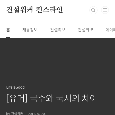
본문 바로가기
건설워커 컨스라인
홈
채용정보
건설족보
건설취뽀
데이
LifeIsGood
[유머] 국수와 국시의 차이
by 건설워커
2014. 5. 20.