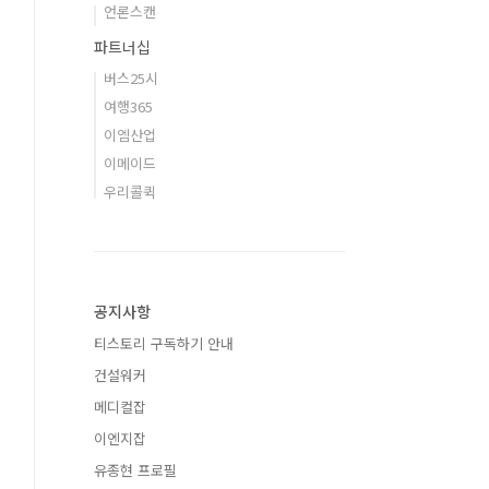
언론스캔
파트너십
버스25시
여행365
이엠산업
이메이드
우리콜퀵
공지사항
티스토리 구독하기 안내
건설워커
메디컬잡
이엔지잡
유종현 프로필