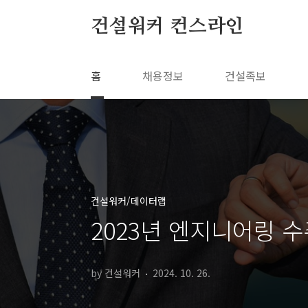
본문 바로가기
건설워커 컨스라인
홈
채용정보
건설족보
건설워커/데이터랩
2023년 엔지니어링 
by 건설워커
2024. 10. 26.