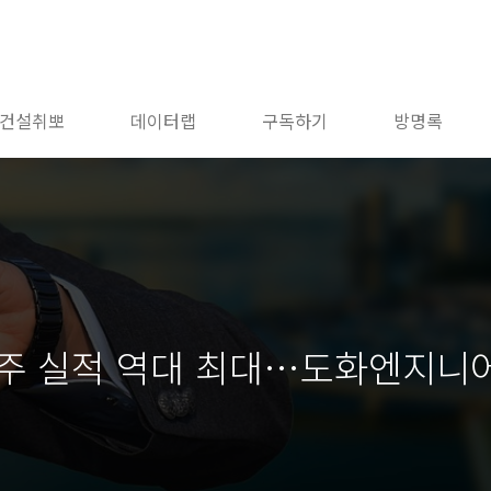
건설취뽀
데이터랩
구독하기
방명록
수주 실적 역대 최대…도화엔지니