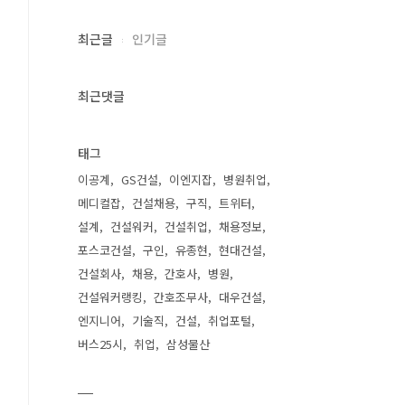
최근글
인기글
최근댓글
태그
이공계
GS건설
이엔지잡
병원취업
메디컬잡
건설채용
구직
트위터
설계
건설워커
건설취업
채용정보
포스코건설
구인
유종현
현대건설
건설회사
채용
간호사
병원
건설워커랭킹
간호조무사
대우건설
엔지니어
기술직
건설
취업포털
버스25시
취업
삼성물산