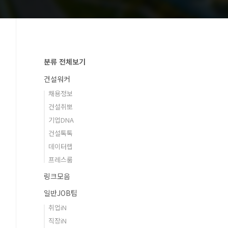
분류 전체보기
건설워커
채용정보
건설취뽀
기업DNA
건설톡톡
데이터랩
프레스룸
링크모음
일반JOB팁
취업iN
직장iN