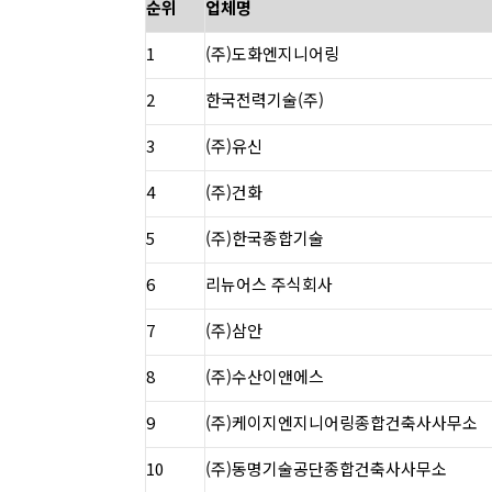
순위
업체명
1
(주)도화엔지니어링
2
한국전력기술(주)
3
(주)유신
4
(주)건화
5
(주)한국종합기술
6
리뉴어스 주식회사
7
(주)삼안
8
(주)수산이앤에스
9
(주)케이지엔지니어링종합건축사사무소
10
(주)동명기술공단종합건축사사무소