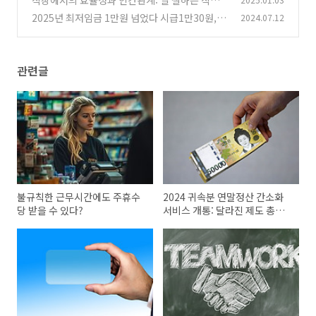
직장에서의 효율성과 인간관계: 일 잘하는 직원 b
ut 어울리지 않는 직원
2025년 최저임금 1만원 넘었다 시급1만30원, 월
2024.07.12
(0)
급기준 209만6270원
(0)
관련글
불규칙한 근무시간에도 주휴수
2024 귀속분 연말정산 간소화
당 받을 수 있다?
서비스 개통: 달라진 제도 총정
리