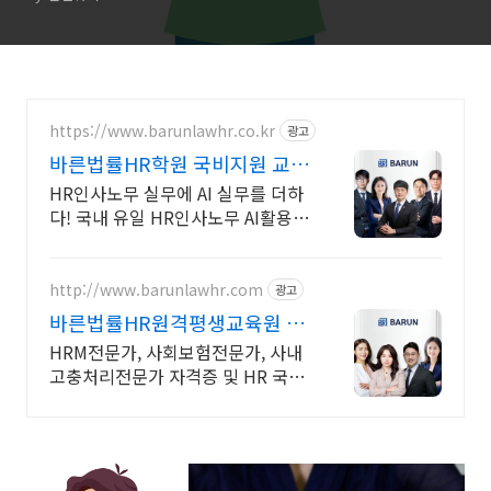
https://www.barunlawhr.co.kr
광고
바른법률HR학원 국비지원 교육
과정
HR인사노무 실무에 AI 실무를 더하
다! 국내 유일 HR인사노무 AI활용
국비과정
http://www.barunlawhr.com
광고
바른법률HR원격평생교육원 국
비 원격훈련기관
HRM전문가, 사회보험전문가, 사내
고충처리전문가 자격증 및 HR 국비
훈련기관