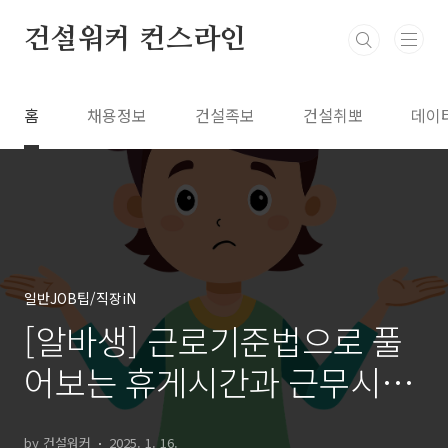
본문 바로가기
건설워커 컨스라인
홈
채용정보
건설족보
건설취뽀
데이
일반JOB팁/직장iN
[알바생] 근로기준법으로 풀
어보는 휴게시간과 근무시간
계산법
by 건설워커
2025. 1. 16.