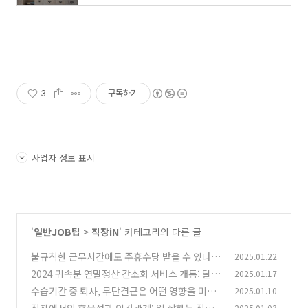
3
구독하기
사업자 정보 표시
'
일반JOB팁
>
직장iN
' 카테고리의 다른 글
불규칙한 근무시간에도 주휴수당 받을 수 있다?
2025.01.22
2024 귀속분 연말정산 간소화 서비스 개통: 달라
2025.01.17
(1)
진 제도 총정리
수습기간 중 퇴사, 무단결근은 어떤 영향을 미칠
2025.01.10
(0)
까?
2025.01.03
(0)