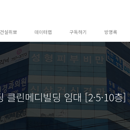
건설취뽀
데이터랩
구독하기
방명록
클린메디빌딩 임대 [2·5·10층]