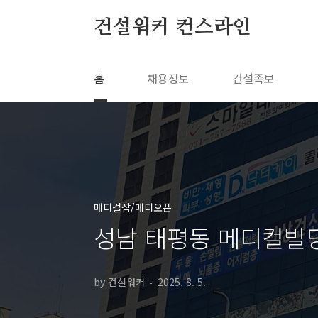
본문 바로가기
건설워커 컨스라인
홈
채용정보
건설족보
메디컬잡/메디오픈
성남 태평동 메디컬빌딩 
by 건설워커
2025. 8. 5.