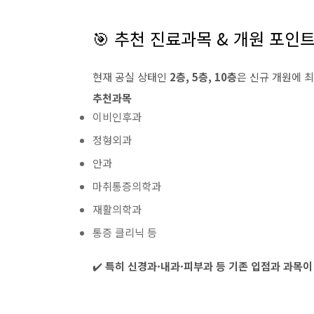
🎯 추천 진료과목 & 개원 포인
현재 공실 상태인
2층, 5층, 10층
은 신규 개원에 
추천과목
이비인후과
정형외과
안과
마취통증의학과
재활의학과
통증 클리닉 등
✔️
특히 신경과·내과·피부과 등 기존 입점과 과목이 