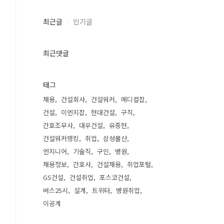
최근글
인기글
최근댓글
태그
채용
건설회사
건설워커
메디컬잡
건설
이엔지잡
현대건설
구직
간호조무사
대우건설
유종현
건설워커랭킹
취업
삼성물산
엔지니어
기술직
구인
병원
채용정보
간호사
건설채용
취업포털
GS건설
건설취업
포스코건설
버스25시
설계
트위터
병원취업
이공계