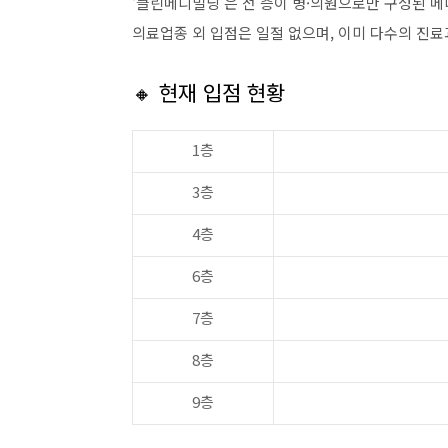
‘클린메디빌딩’은 전 층이 병·의원으로만 구성된 
의료업종 외 입점은 일절 없으며, 이미 다수의 진
🔸 현재 입점 현황
1층
3층
4층
6층
7층
8층
9층