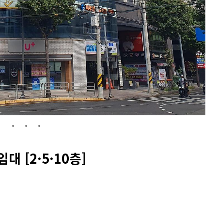
대 [2·5·10층]