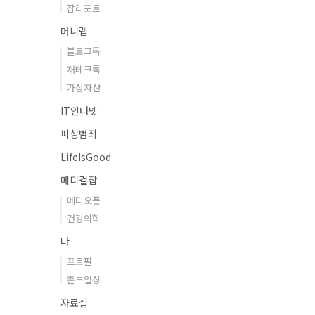
잡리포트
머니랩
블로그톡
재테크톡
가상자산
IT인터넷
피싱범죄
LifeIsGood
메디컬잡
메디오픈
건강의학
나
프로필
촌부일상
자료실