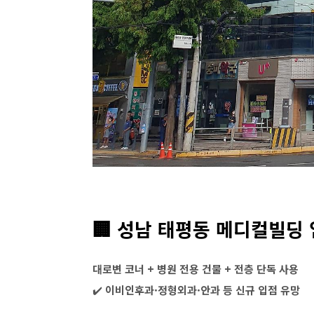
🏢 성남 태평동 메디컬빌딩 임
대로변 코너 + 병원 전용 건물 + 전층 단독 사용
✔️
이비인후과·정형외과·안과 등 신규 입점 유망