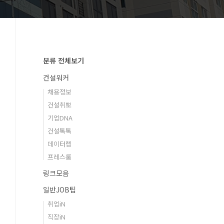
분류 전체보기
건설워커
채용정보
건설취뽀
기업DNA
건설톡톡
데이터랩
프레스룸
링크모음
일반JOB팁
취업iN
직장iN