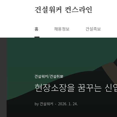
본문 바로가기
건설워커 컨스라인
홈
채용정보
건설족보
건설워커/건설취뽀
현장소장을 꿈꾸는 신입
by 건설워커
2026. 1. 24.