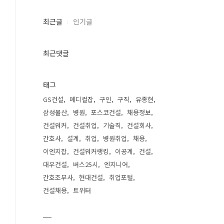
최근글
인기글
최근댓글
태그
GS건설
메디컬잡
구인
구직
유종현
삼성물산
병원
포스코건설
채용정보
건설워커
건설취업
기술직
건설회사
간호사
설계
취업
병원취업
채용
이엔지잡
건설워커랭킹
이공계
건설
대우건설
버스25시
엔지니어
간호조무사
현대건설
취업포털
건설채용
트위터