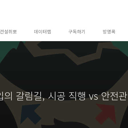
건설취뽀
데이터랩
구독하기
방명록
의 갈림길, 시공 직행 vs 안전