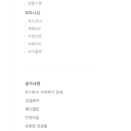
언론스캔
파트너십
버스25시
여행365
이엠산업
이메이드
우리콜퀵
공지사항
티스토리 구독하기 안내
건설워커
메디컬잡
이엔지잡
유종현 프로필