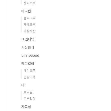
잡리포트
머니랩
블로그톡
재테크톡
가상자산
IT인터넷
피싱범죄
LifeIsGood
메디컬잡
메디오픈
건강의학
나
프로필
촌부일상
자료실