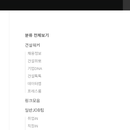
분류 전체보기
건설워커
채용정보
건설취뽀
기업DNA
건설톡톡
데이터랩
프레스룸
링크모음
일반JOB팁
취업iN
직장iN