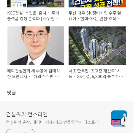
KCC건설 ‘스윗온’ 출시… 주거
두산·대우·SK 정비사업 수주 릴
플랫폼 경쟁 본격화 | 스위첸 브
레이…현대·GS는 안전·조직문
랜드 전략 분석
화 강화 | 건설워커 업계브리핑
해외건설협회 새 수장에 김대식
서초 한복판 ‘초고층 재건축’ 시
전 오만대사…“해외수주 판 넓
동…GS건설, 6,800억 승부수
힌다”
던졌다
댓글
건설워커 컨스라인
건설워커 촌장, 네이버 경제/비즈 인플루언서 티스토리