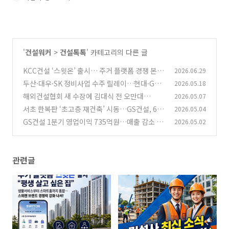
'
건설워커
>
건설톡톡
' 카테고리의 다른 글
KCC건설 ‘스윗온’ 출시… 주거 플랫폼 경쟁 본격
2026.06.29
화 | 스위첸 브랜드 전략 분석
두산·대우·SK 정비사업 수주 릴레이…현대·GS
2026.05.18
(0)
는 안전·조직문화 강화 | 건설워커 업계브리핑
해외건설협회 새 수장에 김대식 전 오만대
2026.05.07
사…“해외수주 판 넓힌다”
(0)
서초 한복판 ‘초고층 재건축’ 시동…GS건설, 6,8
2026.05.04
(1)
00억 승부수 던졌다
GS건설 1분기 영업이익 735억원…매출 감소 속
2026.05.02
(0)
수익성 방어
(1)
관련글