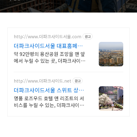
업계 브리핑
http://www.더파크사이드서울.com
광고
더파크사이드서울 대표홈페이
지 현대건설의 대규모 프로젝
약 92만평의 용산공원 조망을 맨 앞
트!
에서 누릴 수 있는 곳, 더파크사이드
서울!
http://www.더파크사이드.net
광고
더파크사이드서울 스위트 상담
신세계백화점 프리미엄 몰까지
명품 로즈우드 호텔 앤 리조트의 서
비스를 누릴 수 있는, 더파크사이드
서울 스위트