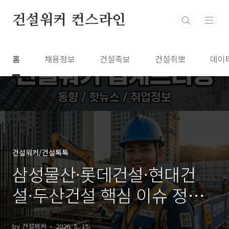
본문 바로가기
건설워커 컨스라인
홈
채용정보
건설족보
건설취뽀
데이
건설워커/건설톡톡
삼성물산·롯데건설·현대건
설·두산건설 핵심 이슈 정리:
채용·신기술·브랜드·실적
by 건설워커
2026. 5. 15.